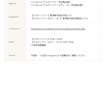
I'm donut?グルテンフリー渋谷青山通り
BRAND
I'm donut?グルテンフリー＆ヴィ―ガン渋谷青山通り
【グルテンフリー】東京都渋谷区渋谷2-9-1
ADDRESS
【グルテンフリー＆ヴィ―ガン】東京都渋谷区神宮前5-53-4
Instagram
https://www.instagram.com/im.donut.gluten.free
【グルテンフリー】10:00～20:00
OPEN
【グルテンフリー＆ヴィ―ガン】11:00～19:00
※完売次第閉店
CLOSE
不定休 ※公式Instagramより営業日はご確認ください。