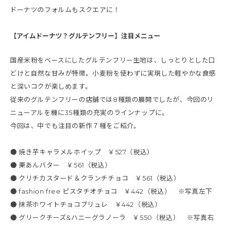
ドーナツのフォルムもスクエアに！
【アイムドーナツ？グルテンフリー】注目メニュー
国産米粉をベースにしたグルテンフリー生地は、しっとりとした口
どけと自然な甘みが特徴。小麦粉を使わずに実現した軽やかな食感
と深いコクが楽しめます。
従来のグルテンフリーの店舗では8種類の展開でしたが、今回のリ
ニューアルを機に35種類の充実のラインナップに。
今回は、中でも注目の新作７種をご紹介。
● 焼き芋キャラメルホイップ ￥527（税込）
● 栗あんバター ￥561（税込）
● クリチカスタード＆クランチチョコ ￥561（税込）
● fashion free ピスタチオチョコ ￥442（税込） ※写真左下
● 抹茶ホワイトチョコブリュレ ￥442（税込）
● グリークチーズ&ハニーグラノーラ ￥550（税込） ※写真右