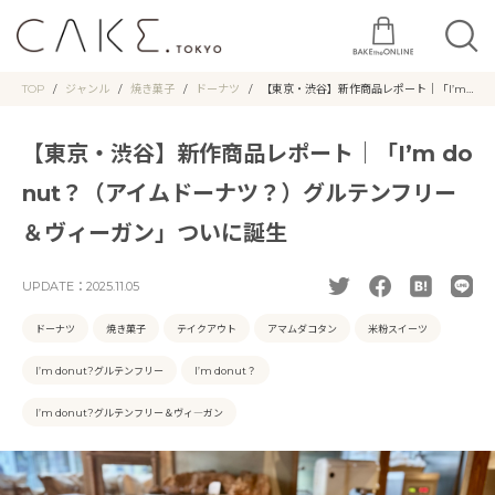
TOP
ジャンル
焼き菓子
ドーナツ
【東京・渋谷】新作商品レポート｜「I’m
donut？（アイムドーナツ？）グルテンフ
リー＆ヴィーガン」ついに誕生
【東京・渋谷】新作商品レポート｜「I’m do
nut？（アイムドーナツ？）グルテンフリー
＆ヴィーガン」ついに誕生
UPDATE：
2025.11.05
ドーナツ
焼き菓子
テイクアウト
アマムダコタン
米粉スイーツ
I’m donut?グルテンフリー
I’m donut？
I’m donut?グルテンフリー＆ヴィ―ガン