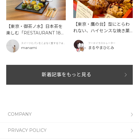
【東京・鷹の台】型にとらわ
【東京・御茶ノ水】日本茶を
れない、ハイセンスな焼き菓
楽しむ「RESTAURANT 189
子「SUN3C（サンサンク）」
9 OCHANOMIZU」の抹茶ア
スイーツとパンをこよなく愛するフォト
フードイラストレーター
フタヌーンティーと新作クリ
グラファー
manami
まるやまひとみ
ームソーダ
新着記事をもっと見る
COMPANY
PRIVACY POLICY