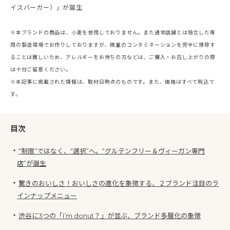
イスバーガー）」が誕生
※本ブランドの商品は、小麦を使用しておりません。また通常店舗とは独立した専
用の製造環境でお作りしておりますが、微量のコンタミネーションを完全に排除す
ることは難しいため、アレルギーをお持ちの方などは、ご購入・お召し上がりの際
は十分ご留意ください。
※本記事に掲載された情報は、取材日時点のものです。また、価格はすべて税込で
す。
目次
・
“制限”ではなく、“選択”へ。“グルテンフリー＆ヴィーガン専門
店”が誕生
・
驚きのおいしさ！おいしさの進化を象徴する、２ブランド注目のラ
インナップメニュー
・
渋谷に3つの「I’m donut？」が並ぶ、ブランド多層化の象徴