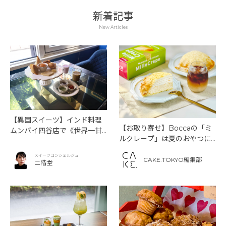
新着記事
New Articles
【異国スイーツ】インド料理
【お取り寄せ】Boccaの「ミ
ムンバイ四谷店で《世界一甘
ルクレープ」は夏のおやつに
いインドアフタヌーンティ
もぴったり！
ー》を味わう
スイーツコンシェルジュ
CAKE.TOKYO編集部
二階堂