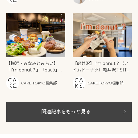
ニューも登場
【軽井沢】I’m donut？（ア
【横浜・みなみとみらい】
イムドーナツ）軽井沢T-SITE
「I’m donut？」「dacō」
店がオープン｜限定ドーナツ2
「Neo Nice Burger」が横浜
種も登場
ハンマーヘッドに初集結。朝
CAKE.TOKYO編集部
CAKE.TOKYO編集部
から一日楽しめる食の新スポ
ット誕生！
関連記事をもっと見る