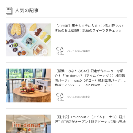
人気の記事
【2025年】駅ナカで手に入る！JR品川駅でおす
すめのお土産5選！話題のスイーツをチェック
CAKE.TOKYO編集部
【横浜・みなとみらい】限定新作メニューを紹
介！「I’m donut？（アイムドーナツ？）横浜臨
港パーク」「dacō（ダコー）横浜臨港パーク」
横浜ティンバーワーフに同時オープン！
CAKE.TOKYO編集部
【軽井沢】I’m donut？（アイムドーナツ）軽井
沢T-SITE店がオープン｜限定ドーナツ2種も登場