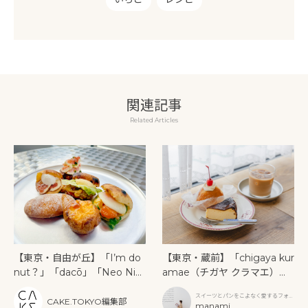
関連記事
Related Articles
【東京・自由が丘】「I’m do
【東京・蔵前】「chigaya kur
nut？」「dacō」「Neo Nic
amae（チガヤ クラマエ）」
e Burger」がすずかけ通りに
で味わう、心ほどけるスイー
スイーツとパンをこよなく愛するフォト
6月18日同時オープン！限定メ
ツとパン
CAKE.TOKYO編集部
グラファー
manami