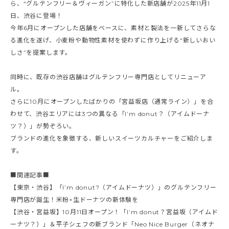
ら、“グルテンフリー＆ヴィーガン”に特化した新店舗が2025年11月1
日、渋谷に登場！
今年6月にオープンした店舗をベースに、素材と製法を一新してさらな
る進化を遂げ、小麦粉や動物性素材を使わずに作り上げる“新しいおい
しさ”を提案します。
同時に、既存の渋谷店舗はグルテンフリー専門店としてリニューア
ル。
さらに10月にオープンしたばかりの「宮益坂店（通常ライン）」を合
わせて、渋谷エリアには3つの異なる「I’m donut？（アイムドーナ
ツ？）」が勢ぞろい。
ブランドの進化を象徴する、新しいスイーツカルチャーをご紹介しま
す。
■関連記事■
【東京・渋谷】「I’m donut?（アイムドーナツ）」のグルテンフリー
専門店が誕生！米粉×生ドーナツの新体験を
【渋谷・宮益坂】10月11日オープン！「I’m donut？宮益坂（アイムド
ーナツ？）」＆平子シェフの新ブランド「Neo Nice Burger（ネオナ