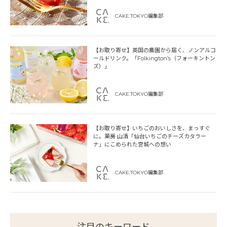
CAKE.TOKYO編集部
【お取り寄せ】英国の農園から届く、ノンアルコ
ールドリンク。「Folkington’s（フォーキントン
ズ）」
CAKE.TOKYO編集部
【お取り寄せ】いちごのおいしさを、まっすぐ
に。菓房 山清「仙台いちごのチーズカタラー
ナ」にこめられた宮城への想い
CAKE.TOKYO編集部