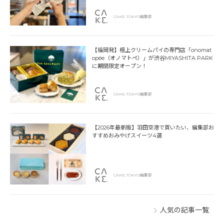
CAKE.TOKYO編集部
【福岡発】極上クリームパイの専門店「onomat
opée（オノマトペ）」が渋谷MIYASHITA PARK
に期間限定オープン！
CAKE.TOKYO編集部
【2026年最新版】羽田空港で買いたい、編集部お
すすめおみやげスイーツ4選
CAKE.TOKYO編集部
人気の記事一覧