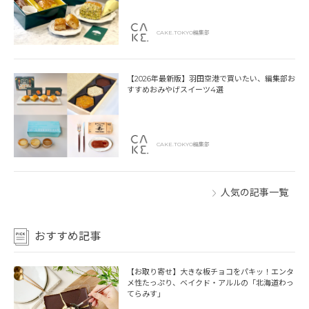
CAKE.TOKYO編集部
【2026年最新版】羽田空港で買いたい、編集部お
すすめおみやげスイーツ4選
CAKE.TOKYO編集部
人気の記事一覧
おすすめ記事
【お取り寄せ】大きな板チョコをパキッ！エンタ
メ性たっぷり、ベイクド・アルルの「北海道わっ
てらみす」