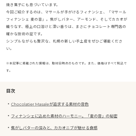
焼き菓子にも息づいています。
今回ご紹介するのは、マサールが手がけるフィナンシェ、「マサール
フィナンシェ 麦の音」。焦がしバター、アーモンド、そしてカカオが
織りなす、極上の口溶けと深い香りは、まさにチョコレート専門店の
確かな技術の証です。
シンプルながらも贅沢な、札幌の新しい手土産をぜひご堪能くださ
い。
※本記事に掲載された情報は、取材日時点のものです。また、価格はすべて税込で
す。
目次
・
Chocolatier Masaleが追求する素材の音色
・
フィナンシェに込めた素材のハーモニー。「麦の音」の秘密
・
焦がしバターの深みと、カカオニブが魅せる食感