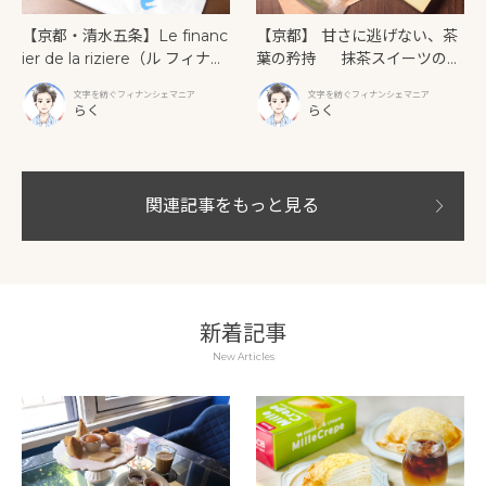
【京都・清水五条】Le financ
【京都】 甘さに逃げない、茶
ier de la riziere（ル フィナン
葉の矜持 抹茶スイーツの原
シェ ドゥ ラ リジェール） 五
点「京銘茶 茶游堂」の抹茶フ
文字を紡ぐフィナンシェマニア
文字を紡ぐフィナンシェマニア
条大橋の傍らで出会う。焼き
ィナンシェ
らく
らく
たてバターが「じゅわじゅ
わ」あふれ出すフィナンシェ
関連記事をもっと見る
新着記事
New Articles