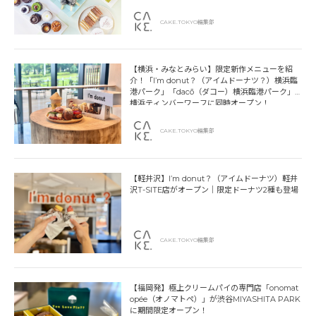
CAKE.TOKYO編集部
【横浜・みなとみらい】限定新作メニューを紹
介！「I’m donut？（アイムドーナツ？）横浜臨
港パーク」「dacō（ダコー）横浜臨港パーク」
横浜ティンバーワーフに同時オープン！
CAKE.TOKYO編集部
【軽井沢】I’m donut？（アイムドーナツ）軽井
沢T-SITE店がオープン｜限定ドーナツ2種も登場
CAKE.TOKYO編集部
【福岡発】極上クリームパイの専門店「onomat
opée（オノマトペ）」が渋谷MIYASHITA PARK
に期間限定オープン！