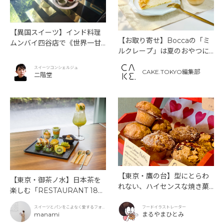
【異国スイーツ】インド料理
【お取り寄せ】Boccaの「ミ
ムンバイ四谷店で《世界一甘
ルクレープ」は夏のおやつに
いインドアフタヌーンティ
もぴったり！
ー》を味わう
スイーツコンシェルジュ
CAKE.TOKYO編集部
二階堂
【東京・鷹の台】型にとらわ
【東京・御茶ノ水】日本茶を
れない、ハイセンスな焼き菓
楽しむ「RESTAURANT 189
子「SUN3C（サンサンク）」
9 OCHANOMIZU」の抹茶ア
スイーツとパンをこよなく愛するフォト
フードイラストレーター
フタヌーンティーと新作クリ
グラファー
manami
まるやまひとみ
ームソーダ