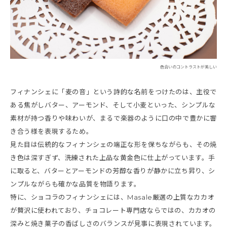
色合いのコントラストが美しい
フィナンシェに「麦の音」という詩的な名前をつけたのは、主役で
ある焦がしバター、アーモンド、そして小麦といった、シンプルな
素材が持つ香りや味わいが、まるで楽器のように口の中で豊かに響
き合う様を表現するため。
見た目は伝統的なフィナンシェの端正な形を保ちながらも、その焼
き色は深すぎず、洗練された上品な黄金色に仕上がっています。手
に取ると、バターとアーモンドの芳醇な香りが静かに立ち昇り、シ
ンプルながらも確かな品質を物語ります。
特に、ショコラのフィナンシェには、Masale厳選の上質なカカオ
が贅沢に使われており、チョコレート専門店ならではの、カカオの
深みと焼き菓子の香ばしさのバランスが見事に表現されています。