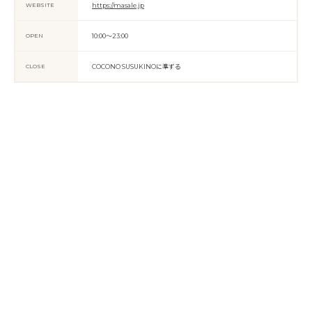
WEBSITE
https://masale.jp
OPEN
10:00～23:00
CLOSE
COCONO SUSUKINOに準ずる