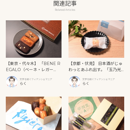
関連記事
Related Articles
【東京・代々木】 「BENE R
【京都・伏見】 日本酒がじゅ
EGALO（ベーネ・レガー
わっとあふれ出す。「玉乃光
ロ）」ティラミス専門店の濃
酒造」が放つ、大人のための
文字を紡ぐフィナンシェマニア
文字を紡ぐフィナンシェマニア
厚な再現度からキレのある苦
発酵フィナンシェ
らく
らく
味まで、個性が際立つ3つのフ
ィナンシェ