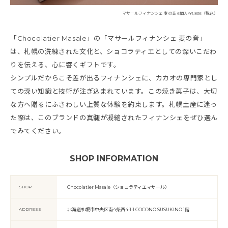
マサールフィナンシェ 麦の音 6個入/¥1,836（税込）
「Chocolatier Masale」の「マサールフィナンシェ 麦の音」
は、札幌の洗練された文化と、ショコラティエとしての深いこだわ
りを伝える、心に響くギフトです。
シンプルだからこそ差が出るフィナンシェに、カカオの専門家とし
ての深い知識と技術が注ぎ込まれています。この焼き菓子は、大切
な方へ贈るにふさわしい上質な体験を約束します。札幌土産に迷っ
た際は、このブランドの真髄が凝縮されたフィナンシェをぜひ選ん
でみてください。
SHOP INFORMATION
SHOP
Chocolatier Masale（ショコラティエマサール）
ADDRESS
北海道札幌市中央区南4条⻄4-1-1 COCONO SUSUKINO 1階