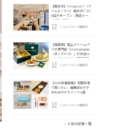
【軽井沢】I’m donut？（ア
イムドーナツ）軽井沢T-SIT
E店がオープン｜限定ドーナ
ツ2種も登場
CAKE.TOKYO編集部
【福岡発】極上クリームパ
イの専門店「onomatopée
（オノマトペ）」が渋谷MIY
ASHITA PARKに期間限定
オープン！
CAKE.TOKYO編集部
【2026年最新版】羽田空港
で買いたい、編集部おすす
めおみやげスイーツ4選
CAKE.TOKYO編集部
人気の記事一覧