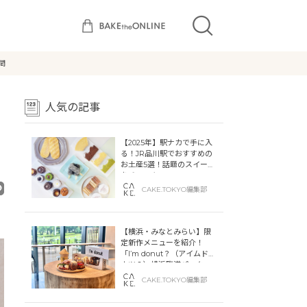
間
人気の記事
【2025年】駅ナカで手に入
る！JR品川駅でおすすめの
お土産5選！話題のスイーツ
をチェック
CAKE.TOKYO編集部
【横浜・みなとみらい】限
定新作メニューを紹介！
「I’m donut？（アイムドー
ナツ？）横浜臨港パーク」
「dacō（ダコー）横浜臨港
CAKE.TOKYO編集部
パーク」横浜ティンバーワ
ーフに同時オープン！