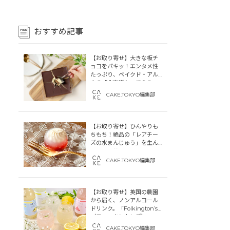
おすすめ記事
【お取り寄せ】大きな板チ
ョコをパキッ！エンタメ性
たっぷり、ベイクド・アル
ルの「北海道わってらみ
す」
CAKE.TOKYO編集部
【お取り寄せ】ひんやりも
ちもち！絶品の「レアチー
ズの水まんじゅう」を生ん
だ「中津菓子かねい」のス
トーリー
CAKE.TOKYO編集部
【お取り寄せ】英国の農園
から届く、ノンアルコール
ドリンク。「Folkington’s
（フォーキントンズ）」
CAKE.TOKYO編集部