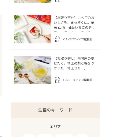
【お取り寄せ】いちごのお
いしさを、まっすぐに。菓
房 山清「仙台いちごのチー
ズカタラーナ」にこめられ
た宮城への想い
CAKE.TOKYO編集部
【お取り寄せ】粉問屋の夏
じたく。埼玉の梨と梅をつ
かった「埼玉ぜりー」
CAKE.TOKYO編集部
注目のキーワード
エリア