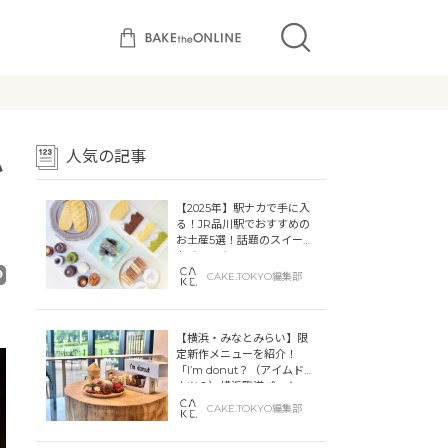
人気の記事
か
【2025年】駅ナカで手に入
る！JR品川駅でおすすめの
お土産5選！話題のスイーツ
をチェック
CAKE.TOKYO編集部
【横浜・みなとみらい】限
定新作メニューを紹介！
「I’m donut？（アイムドー
ナツ？）横浜臨港パーク」
「dacō（ダコー）横浜臨港
CAKE.TOKYO編集部
パーク」横浜ティンバーワ
ーフに同時オープン！