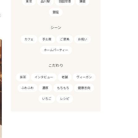
東京
品川駅
羽田空港
鎌倉
銀座
ま
シーン
カフェ
手土産
ご褒美
お祝い
ホームパーティー
こだわり
抹茶
インタビュー
老舗
ヴィーガン
ふわふわ
濃厚
もちもち
健康志向
いちご
レシピ