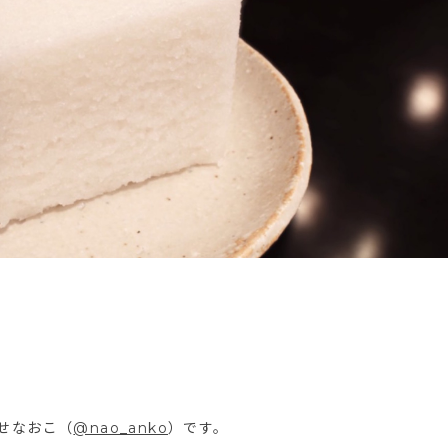
せなおこ（
@nao_anko
）です。