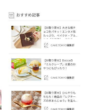
おすすめ記事
【お取り寄せ】大きな板チ
ョコをパキッ！エンタメ性
たっぷり、ベイクド・アル
ルの「北海道わってらみ
す」
CAKE.TOKYO編集部
【お取り寄せ】Boccaの
「ミルクレープ」は夏のお
やつにもぴったり！
CAKE.TOKYO編集部
【お取り寄せ】ひんやりも
ちもち！絶品の「レアチー
ズの水まんじゅう」を生ん
だ「中津菓子かねい」のス
トーリー
CAKE.TOKYO編集部