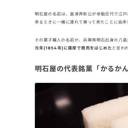
明石屋の名前は、島津斉彬公が参勤交代で江戸
来るときに一緒に連れて帰って来たことに由来
その菓子職人の名前が、兵庫県明石出身の八島
元年(1854年)に薩摩で商売をはじめた
と言わ
明石屋の代表銘菓「かるか