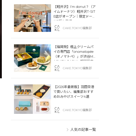
【軽井沢】I’m donut？（ア
イムドーナツ）軽井沢T-SIT
E店がオープン｜限定ドーナ
ツ2種も登場
CAKE.TOKYO編集部
【福岡発】極上クリームパ
イの専門店「onomatopée
（オノマトペ）」が渋谷MIY
ASHITA PARKに期間限定
オープン！
CAKE.TOKYO編集部
【2026年最新版】羽田空港
で買いたい、編集部おすす
めおみやげスイーツ4選
CAKE.TOKYO編集部
人気の記事一覧