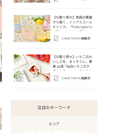
【お取り寄せ】英国の農園
から届く、ノンアルコール
ドリンク。「Folkington’s
（フォーキントンズ）」
CAKE.TOKYO編集部
【お取り寄せ】いちごのお
いしさを、まっすぐに。菓
房 山清「仙台いちごのチー
ズカタラーナ」にこめられ
た宮城への想い
CAKE.TOKYO編集部
注目のキーワード
エリア