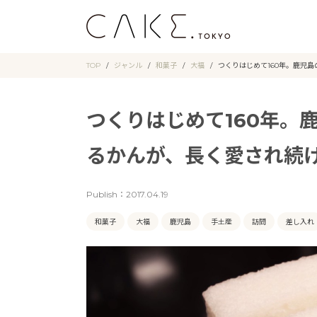
TOP
ジャンル
和菓子
大福
つくりはじめて160年。鹿児
つくりはじめて160年。
るかんが、長く愛され続
Publish：
2017.04.19
和菓子
大福
鹿児島
手土産
訪問
差し入れ