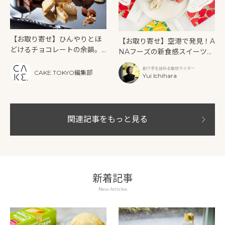
【お取り寄せ】ひんやりとほ
【お取り寄せ】空港で発見！A
どけるチョコレートの余韻。
NAフーズの新食感スイーツ
グランプラスの「ロティショ
「フルーツを食べるチョコレ
創り手を訪ねる取材ライター
コラ」
ート」
CAKE.TOKYO編集部
Yui Ichihara
関連記事をもっと見る
新着記事
New Articles