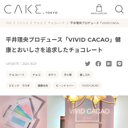
TOP
ジャンル
チョコ
チョコレート
平井理央プロデュース「VIVID CACA
O」健康とおいしさを追求したチョコレ
ート
平井理央プロデュース「VIVID CACAO」健
康とおいしさを追求したチョコレート
UPDATE：
2024.10.21
チョコレート
チョコ
おやつ
手土産
差し入れ
ビビッド カカオ
健康志向
ビーントゥバー
VIVID CACAO