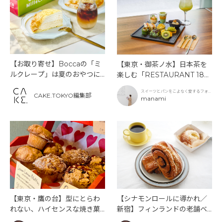
【お取り寄せ】Boccaの「ミ
【東京・御茶ノ水】日本茶を
ルクレープ」は夏のおやつに
楽しむ「RESTAURANT 189
もぴったり！
9 OCHANOMIZU」の抹茶ア
スイーツとパンをこよなく愛するフォト
フタヌーンティーと新作クリ
CAKE.TOKYO編集部
グラファー
manami
ームソーダ
【東京・鷹の台】型にとらわ
【シナモンロールに導かれ／
れない、ハイセンスな焼き菓
新宿】フィンランドの老舗ベ
子「SUN3C（サンサンク）」
ーカリーカフェが日本上陸！