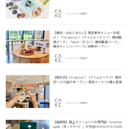
CAKE.TOKYO編集部
【横浜・みなとみらい】限定新作メニューを紹
介！「I’m donut？（アイムドーナツ？）横浜臨
港パーク」「dacō（ダコー）横浜臨港パーク」
横浜ティンバーワーフに同時オープン！
CAKE.TOKYO編集部
【軽井沢】I’m donut？（アイムドーナツ）軽井
沢T-SITE店がオープン｜限定ドーナツ2種も登場
CAKE.TOKYO編集部
【福岡発】極上クリームパイの専門店「onomat
opée（オノマトペ）」が渋谷MIYASHITA PARK