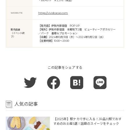
・BEAUTY ￥2,376（税込）
WEBSITE
https://vividcacao.com
【販売店】伊勢丹新宿店 POP UP
【場所】伊勢丹新宿店 本館地下2階 ビューティーアポカセリー
販売店舗
（イベント終
／パーク 書籍＆プロモーション
了）
【会期】2024年10月31日（木）～2024年11月12日（水）
【営業時間】10:00～20:00
この記事をシェアする
人気の記事
【2025年】駅ナカで手に入る！JR品川駅でおす
すめのお土産5選！話題のスイーツをチェック