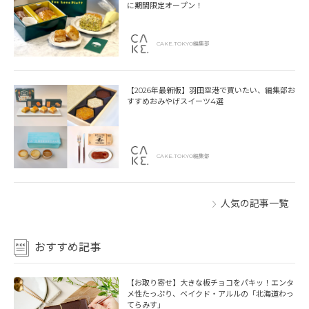
に期間限定オープン！
CAKE.TOKYO編集部
【2026年最新版】羽田空港で買いたい、編集部お
すすめおみやげスイーツ4選
CAKE.TOKYO編集部
人気の記事一覧
おすすめ記事
【お取り寄せ】大きな板チョコをパキッ！エンタ
メ性たっぷり、ベイクド・アルルの「北海道わっ
てらみす」