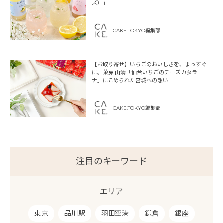
ズ）」
CAKE.TOKYO編集部
【お取り寄せ】いちごのおいしさを、まっすぐ
に。菓房 山清「仙台いちごのチーズカタラー
ナ」にこめられた宮城への想い
CAKE.TOKYO編集部
注目のキーワード
エリア
東京
品川駅
羽田空港
鎌倉
銀座