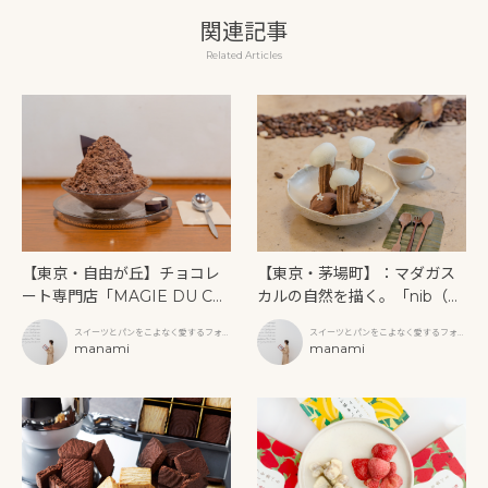
関連記事
Related Articles
【東京・自由が丘】チョコレ
【東京・茅場町】：マダガス
ート専門店「MAGIE DU CH
カルの自然を描く。「nib（ニ
OCOLAT（マジドゥショコ
ブ）」×明治のコラボデザート
スイーツとパンをこよなく愛するフォト
スイーツとパンをこよなく愛するフォト
ラ）」で味わう、夏限定ビタ
「カカオとマダガスカル」
グラファー
manami
グラファー
manami
ーチョコレートかき氷