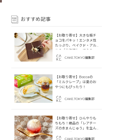
おすすめ記事
【お取り寄せ】大きな板チ
ョコをパキッ！エンタメ性
たっぷり、ベイクド・アル
ルの「北海道わってらみ
す」
CAKE.TOKYO編集部
【お取り寄せ】Boccaの
「ミルクレープ」は夏のお
やつにもぴったり！
CAKE.TOKYO編集部
【お取り寄せ】ひんやりも
ちもち！絶品の「レアチー
ズの水まんじゅう」を生ん
だ「中津菓子かねい」のス
トーリー
CAKE.TOKYO編集部