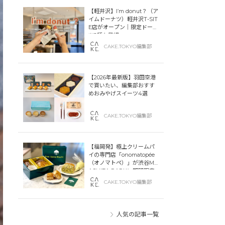
【軽井沢】I’m donut？（ア
イムドーナツ）軽井沢T-SIT
E店がオープン｜限定ドーナ
ツ2種も登場
CAKE.TOKYO編集部
【2026年最新版】羽田空港
で買いたい、編集部おすす
めおみやげスイーツ4選
CAKE.TOKYO編集部
【福岡発】極上クリームパ
イの専門店「onomatopée
（オノマトペ）」が渋谷MIY
ASHITA PARKに期間限定
オープン！
CAKE.TOKYO編集部
人気の記事一覧