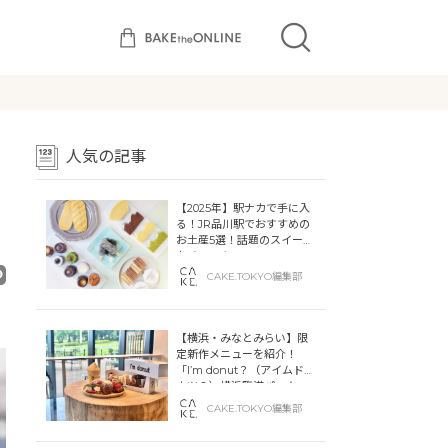
人気の記事
【2025年】駅ナカで手に入
る！JR品川駅でおすすめの
お土産5選！話題のスイーツ
をチェック
CAKE.TOKYO編集部
【横浜・みなとみらい】限
定新作メニューを紹介！
「I’m donut？（アイムドー
ナツ？）横浜臨港パーク」
「dacō（ダコー）横浜臨港
CAKE.TOKYO編集部
パーク」横浜ティンバーワ
ーフに同時オープン！