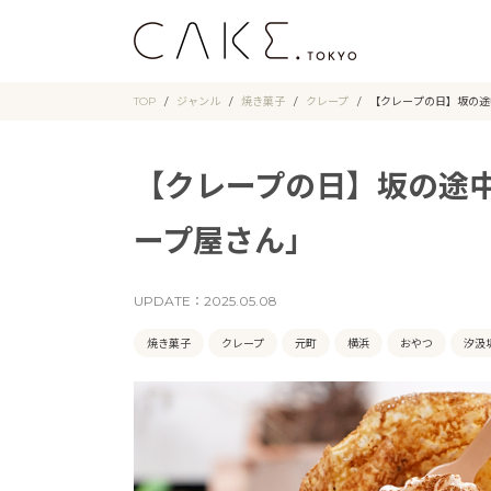
TOP
ジャンル
焼き菓子
クレープ
【クレープの日】坂の途
【クレープの日】坂の途
ープ屋さん」
UPDATE：
2025.05.08
焼き菓子
クレープ
元町
横浜
おやつ
汐汲