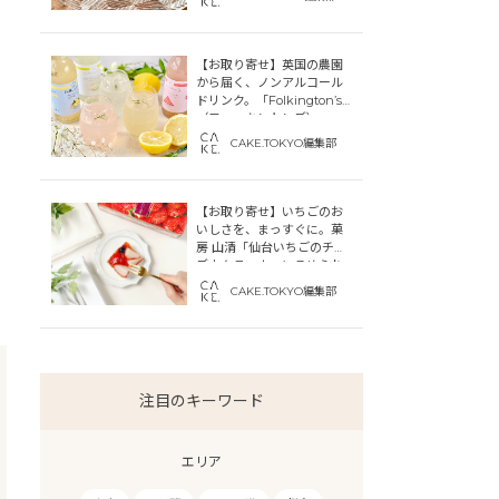
【お取り寄せ】英国の農園
から届く、ノンアルコール
ドリンク。「Folkington’s
（フォーキントンズ）」
CAKE.TOKYO編集部
【お取り寄せ】いちごのお
いしさを、まっすぐに。菓
房 山清「仙台いちごのチー
ズカタラーナ」にこめられ
た宮城への想い
CAKE.TOKYO編集部
注目のキーワード
エリア