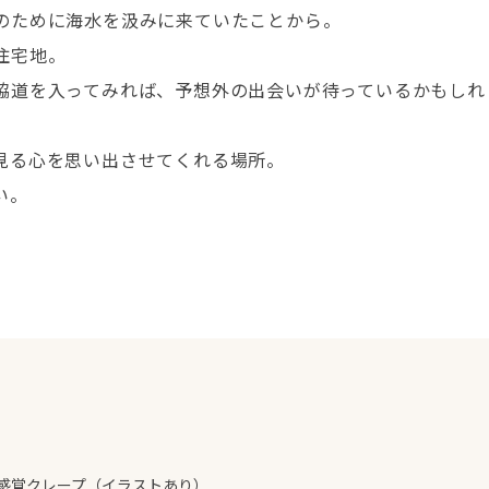
のために海水を汲みに来ていたことから。
住宅地。
脇道を入ってみれば、予想外の出会いが待っているかもしれ
見る心を思い出させてくれる場所。
い。
感覚クレープ（イラストあり）