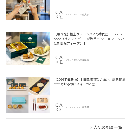
CAKE.TOKYO編集部
【福岡発】極上クリームパイの専門店「onomat
opée（オノマトペ）」が渋谷MIYASHITA PARK
に期間限定オープン！
CAKE.TOKYO編集部
【2026年最新版】羽田空港で買いたい、編集部お
すすめおみやげスイーツ4選
CAKE.TOKYO編集部
人気の記事一覧