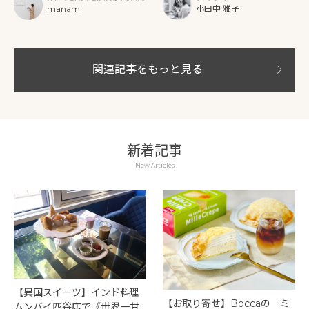
グラファー
manami
小田中 雅子
関連記事をもっと見る
新着記事
New Articles
【異国スイーツ】インド料理
【お取り寄せ】Boccaの「ミ
ムンバイ四谷店で《世界一甘