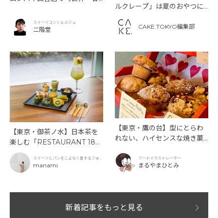
ルクレープ」は夏のおやつに
いインドアフタヌーンティ
もぴったり！
ー》を味わう
スイーツコンシェルジュ
CAKE.TOKYO編集部
二階堂
【東京・鷹の台】型にとらわ
【東京・御茶ノ水】日本茶を
れない、ハイセンスな焼き菓
楽しむ「RESTAURANT 189
子「SUN3C（サンサンク）」
9 OCHANOMIZU」の抹茶ア
スイーツとパンをこよなく愛するフォト
フードイラストレーター
フタヌーンティーと新作クリ
グラファー
manami
まるやまひとみ
ームソーダ
新着記事をもっと見る