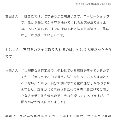
抹茶の新しい魅力に出会ってみては？
古田さん
「挽きたては、まず香りが全然違います。コーヒーショップ
で、注文を受けてから豆を挽いてくれるお店がありますよ
ね。あれと同じで、すでに挽いてある抹茶とは違って、風味
がしっかり残っているんです」
とはいえ、石臼をカフェに取り入れるのは、やはり大変だったそう
です。
古田さん
「大規模な抹茶工場でも使われている石臼を使っているので
すが、【カフェで石臼を扱う方法】を知っている人はほとん
どいない。だから、自分で調べながら前に進むしかありませ
んでした。あらかじめ用意されたものを真似るだけでは物足
りなさを感じる性分なので、それが楽しくもありますが。手
探りのなか導入に至りました」
最後に、スイーツを作るうえで、いちばん大事にしていることを教