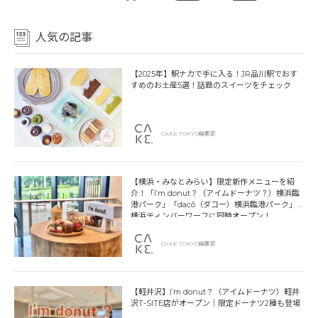
人気の記事
【2025年】駅ナカで手に入る！JR品川駅でおす
すめのお土産5選！話題のスイーツをチェック
CAKE.TOKYO編集部
【横浜・みなとみらい】限定新作メニューを紹
介！「I’m donut？（アイムドーナツ？）横浜臨
港パーク」「dacō（ダコー）横浜臨港パーク」
横浜ティンバーワーフに同時オープン！
CAKE.TOKYO編集部
【軽井沢】I’m donut？（アイムドーナツ）軽井
沢T-SITE店がオープン｜限定ドーナツ2種も登場