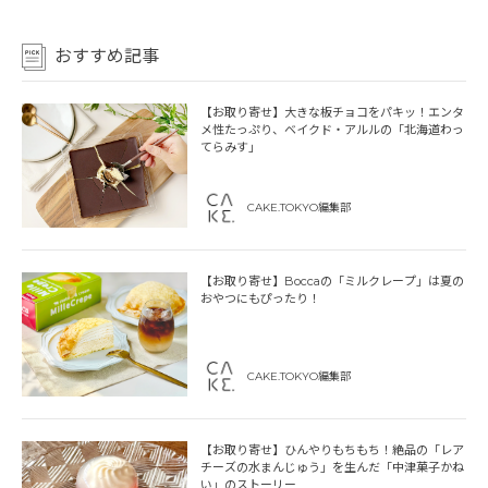
おすすめ記事
【お取り寄せ】大きな板チョコをパキッ！エンタ
メ性たっぷり、ベイクド・アルルの「北海道わっ
てらみす」
CAKE.TOKYO編集部
【お取り寄せ】Boccaの「ミルクレープ」は夏の
おやつにもぴったり！
CAKE.TOKYO編集部
【お取り寄せ】ひんやりもちもち！絶品の「レア
チーズの水まんじゅう」を生んだ「中津菓子かね
い」のストーリー