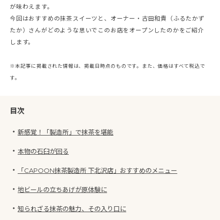
が味わえます。
今回はおすすめの抹茶スイーツと、オーナー・古田和貴（ふるたかず
たか）さんがどのような思いでこのお店をオープンしたのかをご紹介
します。
※本記事に掲載された情報は、掲載日時点のものです。また、価格はすべて税込で
す。
目次
・
新感覚！「製造所」で抹茶を堪能
・
本物の石臼が回る
・
「CAPOON抹茶製造所 下北沢店」おすすめのメニュー
・
地ビールの立ちあげが原体験に
・
知られざる抹茶の魅力、その入り口に