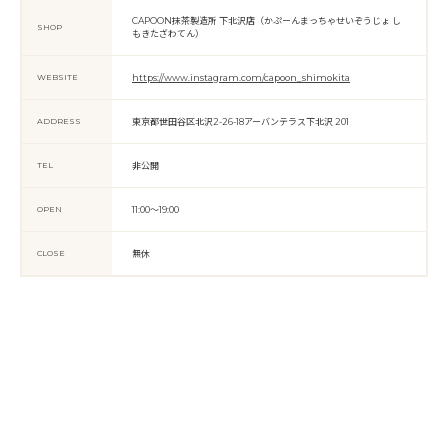
CAPOON抹茶製造所 下北沢店（かぷーんまっちゃせいぞうじょ し
SHOP
もきたざわてん）
WEBSITE
https://www.instagram.com/capoon_shimokita
ADDRESS
東京都世田谷区北沢2-26-18アーバンテラス下北沢 201
TEL
非公開
OPEN
11:00～19:00
CLOSE
無休