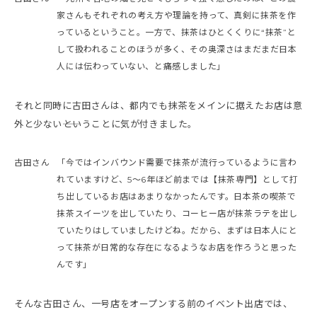
家さんもそれぞれの考え方や理論を持って、真剣に抹茶を作
っているということ。一方で、抹茶はひとくくりに“抹茶”と
して扱われることのほうが多く、その奥深さはまだまだ日本
人には伝わっていない、と痛感しました」
それと同時に古田さんは、都内でも抹茶をメインに据えたお店は意
外と少ない――ということに気が付きました。
古田さん
「今ではインバウンド需要で抹茶が流行っているように言わ
れていますけど、5～6年ほど前までは【抹茶専門】として打
ち出しているお店はあまりなかったんです。日本茶の喫茶で
抹茶スイーツを出していたり、コーヒー店が抹茶ラテを出し
ていたりはしていましたけどね。だから、まずは日本人にと
って抹茶が日常的な存在になるようなお店を作ろうと思った
んです」
そんな古田さん、一号店をオープンする前のイベント出店では、