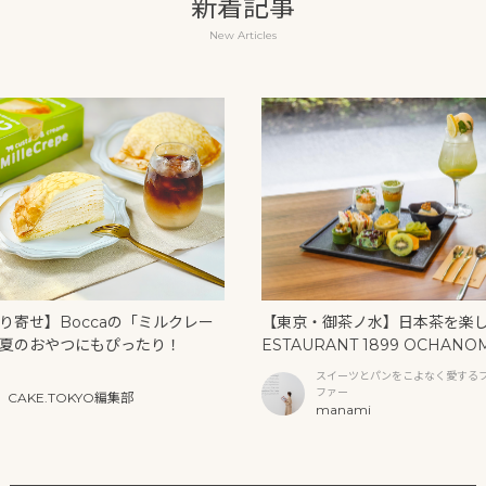
新着記事
New Articles
り寄せ】Boccaの「ミルクレー
【東京・御茶ノ水】日本茶を楽
夏のおやつにもぴったり！
ESTAURANT 1899 OCHANO
U」の抹茶アフタヌーンティー
スイーツとパンをこよなく愛する
リームソーダ
ファー
CAKE.TOKYO編集部
manami