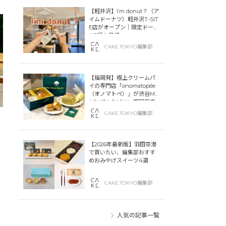
【軽井沢】I’m donut？（ア
イムドーナツ）軽井沢T-SIT
E店がオープン｜限定ドーナ
ツ2種も登場
CAKE.TOKYO編集部
【福岡発】極上クリームパ
イの専門店「onomatopée
（オノマトペ）」が渋谷MIY
ASHITA PARKに期間限定
オープン！
CAKE.TOKYO編集部
【2026年最新版】羽田空港
で買いたい、編集部おすす
めおみやげスイーツ4選
CAKE.TOKYO編集部
人気の記事一覧