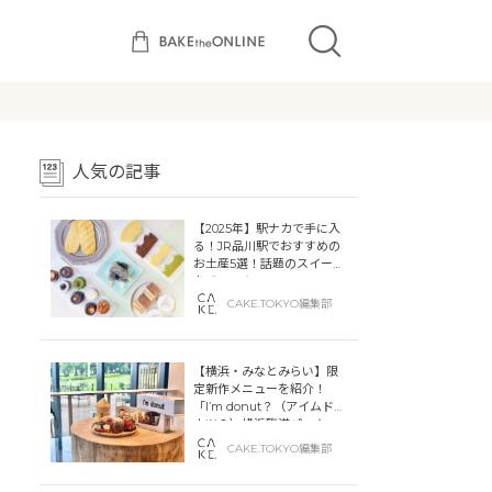
人気の記事
【2025年】駅ナカで手に入
る！JR品川駅でおすすめの
お土産5選！話題のスイーツ
をチェック
CAKE.TOKYO編集部
【横浜・みなとみらい】限
定新作メニューを紹介！
「I’m donut？（アイムドー
ナツ？）横浜臨港パーク」
「dacō（ダコー）横浜臨港
CAKE.TOKYO編集部
パーク」横浜ティンバーワ
ーフに同時オープン！