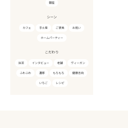
銀座
シーン
カフェ
手土産
ご褒美
お祝い
ホームパーティー
こだわり
抹茶
インタビュー
老舗
ヴィーガン
ふわふわ
濃厚
もちもち
健康志向
いちご
レシピ