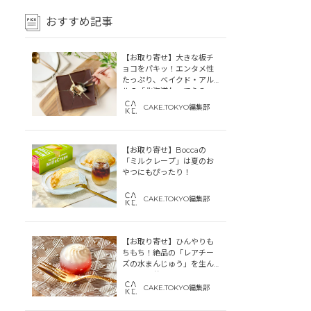
おすすめ記事
【お取り寄せ】大きな板チ
ョコをパキッ！エンタメ性
たっぷり、ベイクド・アル
ルの「北海道わってらみ
す」
CAKE.TOKYO編集部
【お取り寄せ】Boccaの
「ミルクレープ」は夏のお
やつにもぴったり！
CAKE.TOKYO編集部
【お取り寄せ】ひんやりも
ちもち！絶品の「レアチー
ズの水まんじゅう」を生ん
だ「中津菓子かねい」のス
トーリー
CAKE.TOKYO編集部