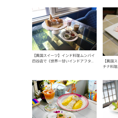
【異国スイーツ】インド料理ムンバイ
【異国ス
四谷店で《世界一甘いインドアフタヌ
チナ料理
ーンティー》を味わう
ナ）」で
「クナー