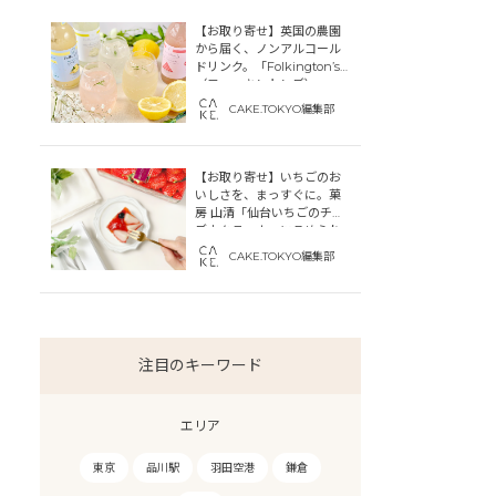
【お取り寄せ】英国の農園
から届く、ノンアルコール
ドリンク。「Folkington’s
（フォーキントンズ）」
CAKE.TOKYO編集部
【お取り寄せ】いちごのお
いしさを、まっすぐに。菓
房 山清「仙台いちごのチー
ズカタラーナ」にこめられ
た宮城への想い
CAKE.TOKYO編集部
注目のキーワード
エリア
東京
品川駅
羽田空港
鎌倉