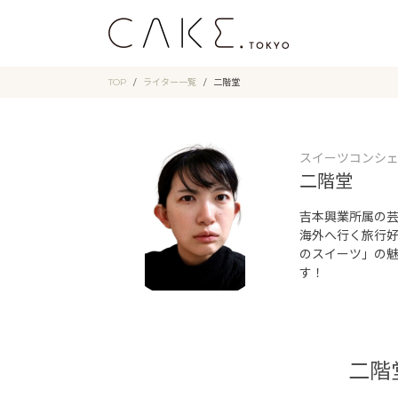
TOP
ライター一覧
二階堂
スイーツコンシ
二階堂
吉本興業所属の芸
海外へ行く旅行
のスイーツ」の
す！
二階