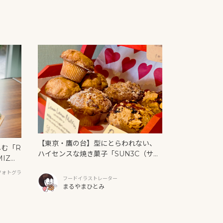
【東京・鷹の台】型にとらわれない、
しむ「R
ハイセンスな焼き菓子「SUN3C（サン
MIZ
サンク）」
と新作ク
フォトグラ
フードイラストレーター
まるやまひとみ