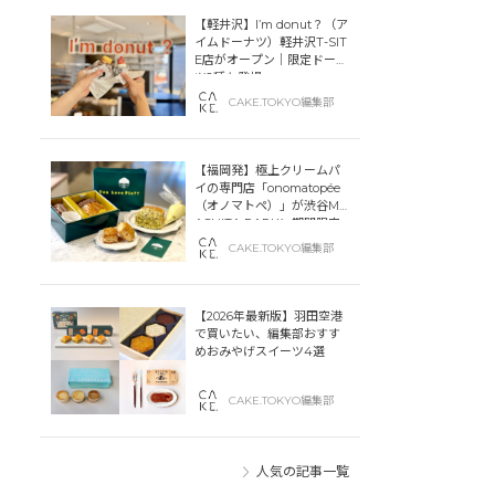
【軽井沢】I’m donut？（ア
イムドーナツ）軽井沢T-SIT
E店がオープン｜限定ドーナ
ツ2種も登場
CAKE.TOKYO編集部
【福岡発】極上クリームパ
イの専門店「onomatopée
（オノマトペ）」が渋谷MIY
ASHITA PARKに期間限定
オープン！
CAKE.TOKYO編集部
【2026年最新版】羽田空港
で買いたい、編集部おすす
めおみやげスイーツ4選
CAKE.TOKYO編集部
人気の記事一覧