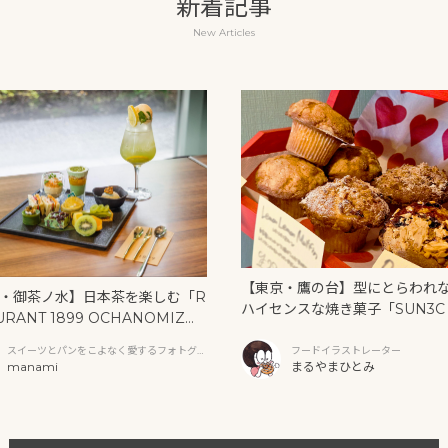
新着記事
New Articles
【東京・鷹の台】型にとらわれ
・御茶ノ水】日本茶を楽しむ「R
ハイセンスな焼き菓子「SUN3C
URANT 1899 OCHANOMIZ
サンク）」
抹茶アフタヌーンティーと新作ク
スイーツとパンをこよなく愛するフォトグラ
フードイラストレーター
ソーダ
ファー
manami
まるやまひとみ