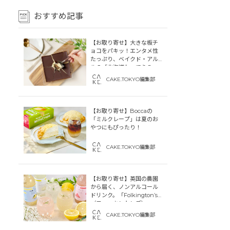
おすすめ記事
【お取り寄せ】大きな板チ
ョコをパキッ！エンタメ性
たっぷり、ベイクド・アル
ルの「北海道わってらみ
す」
CAKE.TOKYO編集部
【お取り寄せ】Boccaの
「ミルクレープ」は夏のお
やつにもぴったり！
CAKE.TOKYO編集部
【お取り寄せ】英国の農園
から届く、ノンアルコール
ドリンク。「Folkington’s
（フォーキントンズ）」
CAKE.TOKYO編集部