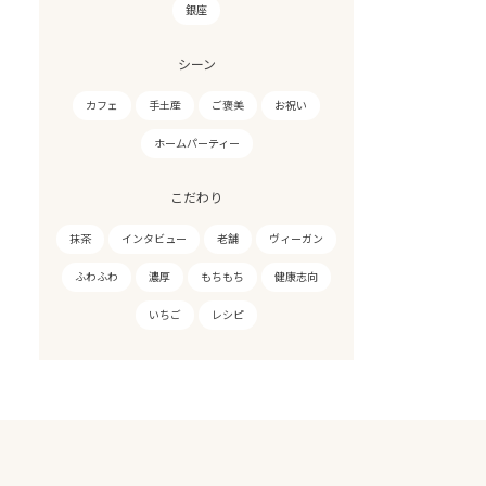
銀座
シーン
カフェ
手土産
ご褒美
お祝い
ホームパーティー
こだわり
抹茶
インタビュー
老舗
ヴィーガン
ふわふわ
濃厚
もちもち
健康志向
いちご
レシピ