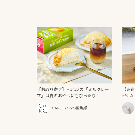
【お取り寄せ】Boccaの「ミルクレー
【東京
プ」は夏のおやつにもぴったり！
ESTA
U」の
CAKE.TOKYO編集部
リーム