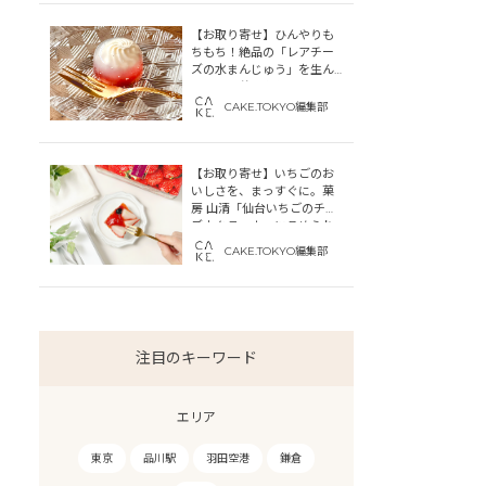
【お取り寄せ】ひんやりも
ちもち！絶品の「レアチー
ズの水まんじゅう」を生ん
だ「中津菓子かねい」のス
トーリー
CAKE.TOKYO編集部
【お取り寄せ】いちごのお
いしさを、まっすぐに。菓
房 山清「仙台いちごのチー
ズカタラーナ」にこめられ
た宮城への想い
CAKE.TOKYO編集部
注目のキーワード
エリア
東京
品川駅
羽田空港
鎌倉