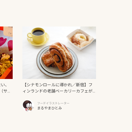
ない、
【シナモンロールに導かれ／新宿】フ
（サン
ィンランドの老舗ベーカリーカフェが
日本上陸！「Ekberg（エクベリ）」
フードイラストレーター
まるやまひとみ