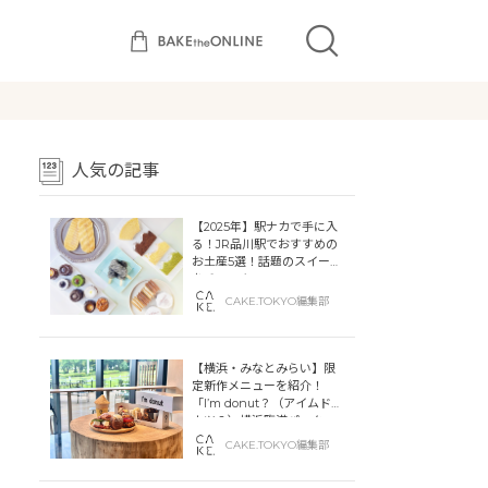
人気の記事
【2025年】駅ナカで手に入
る！JR品川駅でおすすめの
お土産5選！話題のスイーツ
をチェック
CAKE.TOKYO編集部
【横浜・みなとみらい】限
定新作メニューを紹介！
「I’m donut？（アイムドー
ナツ？）横浜臨港パーク」
「dacō（ダコー）横浜臨港
CAKE.TOKYO編集部
パーク」横浜ティンバーワ
ーフに同時オープン！