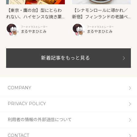
【東京・鷹の台】型にとらわ
【シナモンロールに導かれ／
れない、ハイセンスな焼き菓
新宿】フィンランドの老舗ベ
子「SUN3C（サンサンク）」
ーカリーカフェが日本上陸！
フードイラストレーター
フードイラストレーター
「Ekberg（エクベリ）」
まるやまひとみ
まるやまひとみ
新着記事をもっと見る
COMPANY
PRIVACY POLICY
利用者の情報の外部送信について
CONTACT