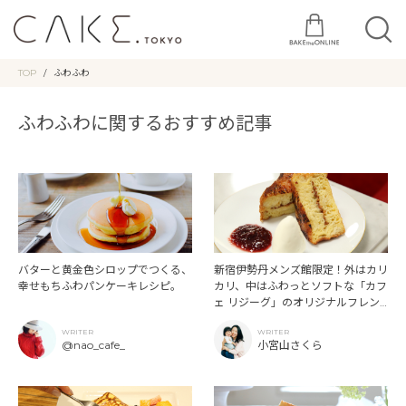
TOP
ふわふわ
ふわふわに関するおすすめ記事
バターと黄金色シロップでつくる、
新宿伊勢丹メンズ館限定！外はカリ
幸せもちふわパンケーキレシピ。
カリ、中はふわっとソフトな「カフ
ェ リジーグ」のオリジナルフレン
チトースト。
WRITER
WRITER
@nao_cafe_
小宮山さくら