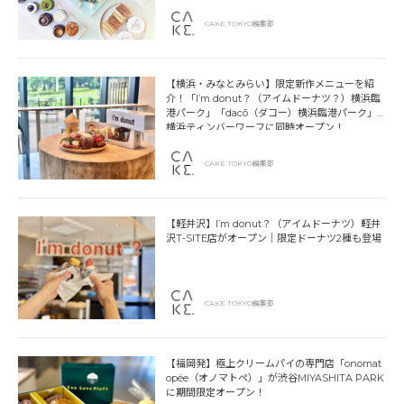
CAKE.TOKYO編集部
【横浜・みなとみらい】限定新作メニューを紹
介！「I’m donut？（アイムドーナツ？）横浜臨
港パーク」「dacō（ダコー）横浜臨港パーク」
横浜ティンバーワーフに同時オープン！
CAKE.TOKYO編集部
【軽井沢】I’m donut？（アイムドーナツ）軽井
沢T-SITE店がオープン｜限定ドーナツ2種も登場
CAKE.TOKYO編集部
【福岡発】極上クリームパイの専門店「onomat
opée（オノマトペ）」が渋谷MIYASHITA PARK
に期間限定オープン！