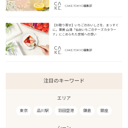
CAKE.TOKYO編集部
【お取り寄せ】いちごのおいしさを、まっすぐ
に。菓房 山清「仙台いちごのチーズカタラー
ナ」にこめられた宮城への想い
CAKE.TOKYO編集部
注目のキーワード
エリア
東京
品川駅
羽田空港
鎌倉
銀座
シーン