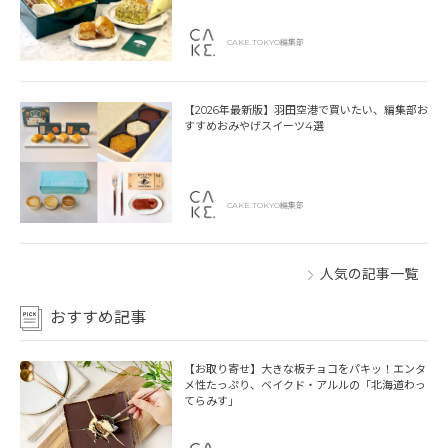
CAKE.TOKYO編集部
【2026年最新版】羽田空港で買いたい、編集部お
すすめおみやげスイーツ4選
CAKE.TOKYO編集部
人気の記事一覧
おすすめ記事
【お取り寄せ】大きな板チョコをパキッ！エンタ
メ性たっぷり、ベイクド・アルルの「北海道わっ
てらみす」