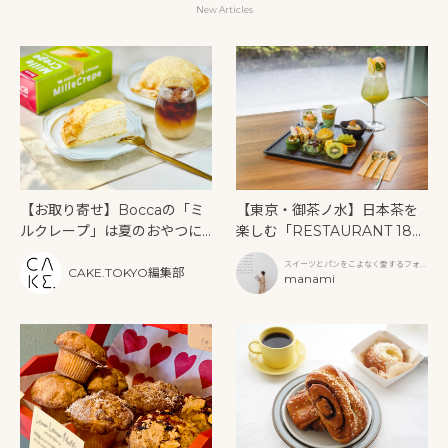
New Articles
【お取り寄せ】Boccaの「ミ
【東京・御茶ノ水】日本茶を
ルクレープ」は夏のおやつに
楽しむ「RESTAURANT 189
もぴったり！
9 OCHANOMIZU」の抹茶ア
スイーツとパンをこよなく愛するフォト
フタヌーンティーと新作クリ
CAKE.TOKYO編集部
グラファー
manami
ームソーダ