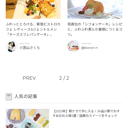
ふわっととろける、新宿ビストロカ
母直伝の「シフォンケーキ」レシピ
フェ レディース&ジェントルメン
と、ふわふわ柔らか食感につくるコ
「チーズスフレパンケーキ」。
ツ。
WRITER
WRITER
小宮山さくら
@koron.n
PREV
2
/
2
人気の記事
【2025年】駅ナカで手に入る！JR品川駅でおす
すめのお土産5選！話題のスイーツをチェック