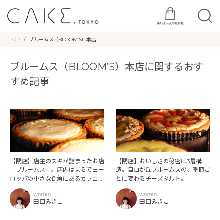
TOP
ブルームス（BLOOM’S）本店
ブルームス（BLOOM’S）本店に関するおす
すめ記事
【閉店】店主のスキが詰まったお店
【閉店】おいしさの秘密は3層構
「ブルームス」。店内はまるでヨー
造。自由が丘ブルームスの、季節ご
ロッパの小さな街角にあるカフェの
とに変わるチーズタルト。
よう。
WRITER
WRITER
田口みきこ
田口みきこ