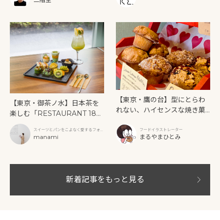
【東京・鷹の台】型にとらわ
【東京・御茶ノ水】日本茶を
れない、ハイセンスな焼き菓
楽しむ「RESTAURANT 189
子「SUN3C（サンサンク）」
9 OCHANOMIZU」の抹茶ア
スイーツとパンをこよなく愛するフォト
フードイラストレーター
フタヌーンティーと新作クリ
グラファー
manami
まるやまひとみ
ームソーダ
新着記事をもっと見る