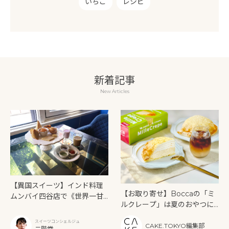
いちご
レシピ
新着記事
New Articles
【異国スイーツ】インド料理
【お取り寄せ】Boccaの「ミ
ムンバイ四谷店で《世界一甘
ルクレープ」は夏のおやつに
いインドアフタヌーンティ
もぴったり！
ー》を味わう
スイーツコンシェルジュ
CAKE.TOKYO編集部
二階堂