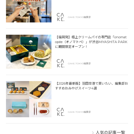
CAKE.TOKYO編集部
【福岡発】極上クリームパイの専門店「onomat
opée（オノマトペ）」が渋谷MIYASHITA PARK
に期間限定オープン！
CAKE.TOKYO編集部
【2026年最新版】羽田空港で買いたい、編集部お
すすめおみやげスイーツ4選
CAKE.TOKYO編集部
人気の記事一覧