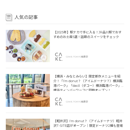
人気の記事
【2025年】駅ナカで手に入る！JR品川駅でおす
すめのお土産5選！話題のスイーツをチェック
CAKE.TOKYO編集部
【横浜・みなとみらい】限定新作メニューを紹
介！「I’m donut？（アイムドーナツ？）横浜臨
港パーク」「dacō（ダコー）横浜臨港パーク」
横浜ティンバーワーフに同時オープン！
CAKE.TOKYO編集部
【軽井沢】I’m donut？（アイムドーナツ）軽井
沢T-SITE店がオープン｜限定ドーナツ2種も登場