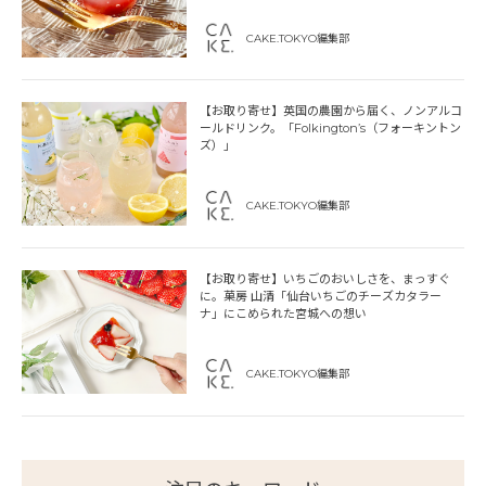
CAKE.TOKYO編集部
【お取り寄せ】英国の農園から届く、ノンアルコ
ールドリンク。「Folkington’s（フォーキントン
ズ）」
CAKE.TOKYO編集部
【お取り寄せ】いちごのおいしさを、まっすぐ
に。菓房 山清「仙台いちごのチーズカタラー
ナ」にこめられた宮城への想い
CAKE.TOKYO編集部