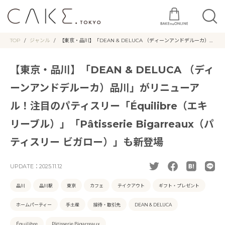
TOP
ジャンル
【東京・品川】「DEAN & DELUCA （ディーンアンドデルーカ）品
川」がリニューアル！注目のパティスリー「Équilibre（エキリーブ
ル）」「Pâtisserie Bigarreaux（パティスリー ビガロー）」も新登
場
【東京・品川】「DEAN & DELUCA （ディ
ーンアンドデルーカ）品川」がリニューア
ル！注目のパティスリー「Équilibre（エキ
リーブル）」「Pâtisserie Bigarreaux（パ
ティスリー ビガロー）」も新登場
UPDATE：
2025.11.12
品川
品川駅
東京
カフェ
テイクアウト
ギフト・プレゼント
ホームパーティー
手土産
接待・取引先
DEAN & DELUCA
Équilibre
Pâtisserie Bigarreaux