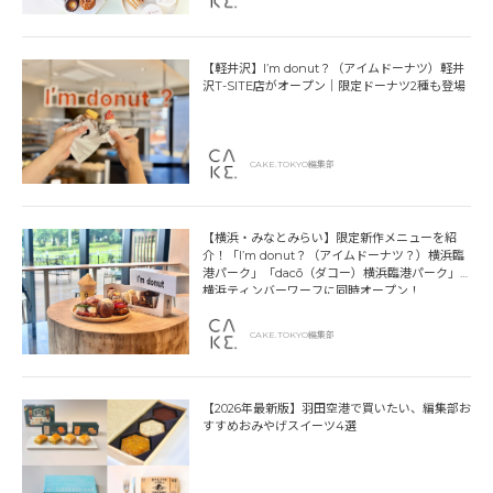
【軽井沢】I’m donut？（アイムドーナツ）軽井
沢T-SITE店がオープン｜限定ドーナツ2種も登場
CAKE.TOKYO編集部
【横浜・みなとみらい】限定新作メニューを紹
介！「I’m donut？（アイムドーナツ？）横浜臨
港パーク」「dacō（ダコー）横浜臨港パーク」
横浜ティンバーワーフに同時オープン！
CAKE.TOKYO編集部
【2026年最新版】羽田空港で買いたい、編集部お
すすめおみやげスイーツ4選