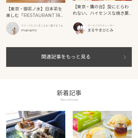
【東京・鷹の台】型にとらわ
【東京・御茶ノ水】日本茶を
れない、ハイセンスな焼き菓
楽しむ「RESTAURANT 189
子「SUN3C（サンサンク）」
9 OCHANOMIZU」の抹茶ア
スイーツとパンをこよなく愛するフォト
フードイラストレーター
フタヌーンティーと新作クリ
グラファー
manami
まるやまひとみ
ームソーダ
関連記事をもっと見る
新着記事
New Articles