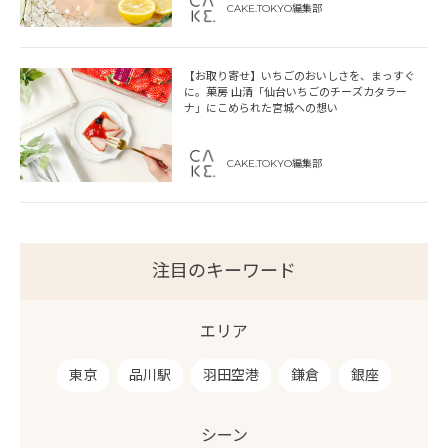
CAKE.TOKYO編集部
【お取り寄せ】いちごのおいしさを、まっすぐ
に。菓房 山清「仙台いちごのチーズカタラー
ナ」にこめられた宮城への想い
CAKE.TOKYO編集部
注目のキーワード
エリア
東京
品川駅
羽田空港
鎌倉
銀座
シーン