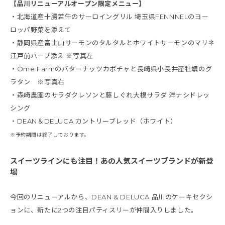
【品川リニューアルオープン限定メニュー】
・北海道産十勝若牛のサーロイングリル 埼玉県FENNNELのヨー
ロッパ野菜を添えて
・静岡県産富士山サーモンのタルタルとホワイトサーモンのマリネ
江戸前ハーブ添え ※写真左
・Ome Farmのバターナッツカボチャと長崎県小長井産牡蠣のグ
ラタン ※写真右
・森崎農園のサラダクレソンと藤しぐれ大根サラダ 洋ナシドレッ
シング
・DEAN＆DELUCA カントリーブレッド（ホワイト）
※予約期間は終了しております。
スイーツラインにも注目！あの人気スイーツブランドが新登
場
今回のリニューアルから、DEAN & DELUCA 品川のケーキセクシ
ョンに、新たに2つの注目パティスリーが仲間入りしました。