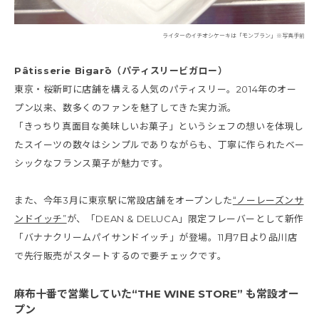
ライターのイチオシケーキは「モンブラン」※写真手前
Pâtisserie Bigarō（パティスリービガロー）
東京・桜新町に店舗を構える人気のパティスリー。2014年のオー
プン以来、数多くのファンを魅了してきた実力派。
「きっちり真面目な美味しいお菓子」というシェフの想いを体現し
たスイーツの数々はシンプルでありながらも、丁寧に作られたベー
シックなフランス菓子が魅力です。
また、今年3月に東京駅に常設店舗をオープンした
“ノーレーズンサ
ンドイッチ”
が、「DEAN & DELUCA」限定フレーバーとして新作
「バナナクリームパイサンドイッチ」が登場。11月7日より品川店
で先行販売がスタートするので要チェックです。
麻布十番で営業していた“THE WINE STORE” も常設オー
プン