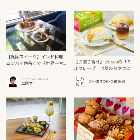
【異国スイーツ】インド料理
【お取り寄せ】Boccaの「ミ
ムンバイ四谷店で《世界一甘
ルクレープ」は夏のおやつに
いインドアフタヌーンティ
もぴったり！
ー》を味わう
スイーツコンシェルジュ
CAKE.TOKYO編集部
二階堂