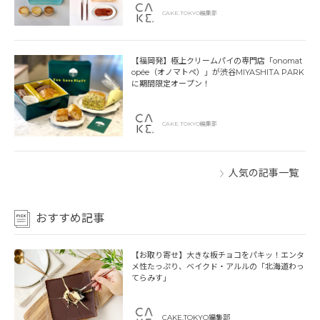
CAKE.TOKYO編集部
【福岡発】極上クリームパイの専門店「onomat
opée（オノマトペ）」が渋谷MIYASHITA PARK
に期間限定オープン！
CAKE.TOKYO編集部
人気の記事一覧
おすすめ記事
【お取り寄せ】大きな板チョコをパキッ！エンタ
メ性たっぷり、ベイクド・アルルの「北海道わっ
てらみす」
CAKE.TOKYO編集部