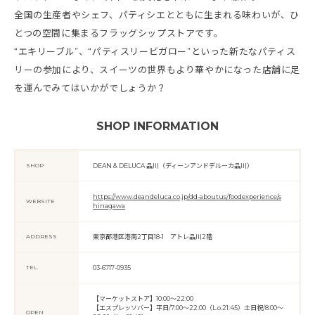
全国の生産者やシェフ、パティシエとともに生まれる味わいが、ひ
とつの空間に集まるフラッグシップストアです。
“エキリーブル”、“パティスリービガロー”といった新たなパティス
リーの参加により、スイーツの世界もより華やかになった店舗に足
を運んでみてはいかがでしょうか？
SHOP INFORMATION
SHOP
DEAN & DELUCA 品川（ディーンアンドデルーカ品川）
https://www.deandeluca.co.jp/dd-aboutus/foodexperience/s
WEBSITE
hinagawa
ADDRESS
東京都港区港南2丁目18-1 アトレ品川2階
TEL
03-6717-0935
【マーケットストア】10:00～22:00
【エスプレッソバー】平日/7:00～22:00（L.o.21:45）土日祝/8:00～
OPEN