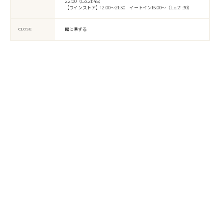
22:00（L.o.21:45）
【ワインストア】12:00～21:30 イートイン15:00～（L.o.21:30）
CLOSE
館に準ずる