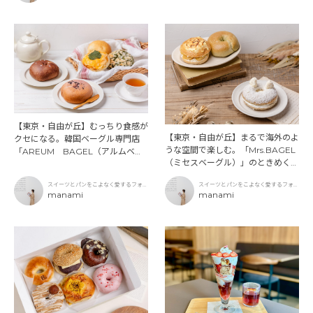
【東京・自由が丘】むっちり食感が
【東京・自由が丘】まるで海外のよ
クセになる。韓国ベーグル専門店
うな空間で楽しむ。「Mrs.BAGEL
「AREUM BAGEL（アルムベー
（ミセスベーグル）」のときめくベ
グル）」
ーグル体験
スイーツとパンをこよなく愛するフォト
スイーツとパンをこよなく愛するフォト
グラファー
manami
グラファー
manami