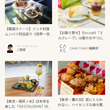
【異国スイーツ】インド料理
【お取り寄せ】Boccaの「ミ
ムンバイ四谷店で《世界一甘
ルクレープ」は夏のおやつに
いインドアフタヌーンティ
もぴったり！
ー》を味わう
スイーツコンシェルジュ
CAKE.TOKYO編集部
二階堂
【東京・鷹の台】型にとらわ
【東京・御茶ノ水】日本茶を
れない、ハイセンスな焼き菓
楽しむ「RESTAURANT 189
子「SUN3C（サンサンク）」