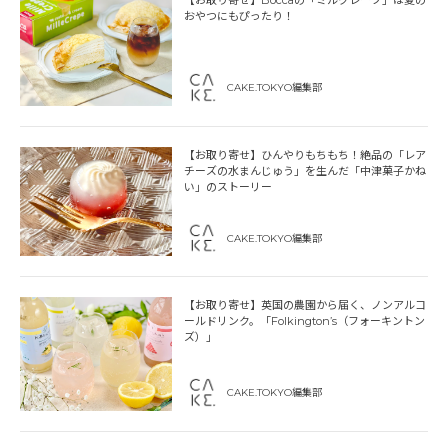
【お取り寄せ】Boccaの「ミルクレープ」は夏の
おやつにもぴったり！
CAKE.TOKYO編集部
【お取り寄せ】ひんやりもちもち！絶品の「レア
チーズの水まんじゅう」を生んだ「中津菓子かね
い」のストーリー
CAKE.TOKYO編集部
【お取り寄せ】英国の農園から届く、ノンアルコ
ールドリンク。「Folkington’s（フォーキントン
ズ）」
CAKE.TOKYO編集部