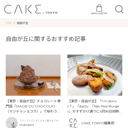
TOP
自由が丘
自由が丘に関するおすすめ記事
【東京・自由が丘】「I’m donu
【東京・自由が丘】チョコレート専
t？」「dacō」「Neo Nice Burge
門店「MAGIE DU CHOCOLAT
r」がすずかけ通りに6月18日同時オ
（マジドゥショコラ）」で味わう、
ープン！限定メニューも登場
夏限定ビターチョコレートかき氷
スイーツとパンをこよなく愛するフォト
CAKE.TOKYO編集部
グラファー
manami