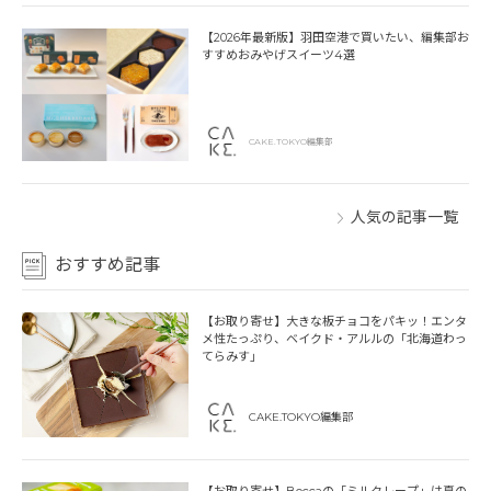
【2026年最新版】羽田空港で買いたい、編集部お
すすめおみやげスイーツ4選
CAKE.TOKYO編集部
人気の記事一覧
おすすめ記事
【お取り寄せ】大きな板チョコをパキッ！エンタ
メ性たっぷり、ベイクド・アルルの「北海道わっ
てらみす」
CAKE.TOKYO編集部