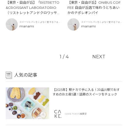
【東京・自由が丘】「RISTRETTO
【東京・自由が丘】ONIBUS COF
&CROISSANT LABORATORIO
FEE 自由が丘店で味わうとちあい
（リストレットアンドクロワッサン
かのナポレオンパイ
ラボラトリオ）」で過ごす究極のク
スイーツとパンをこよなく愛するフォト
スイーツとパンをこよなく愛するフォト
ロワッサン体験
グラファー
manami
グラファー
manami
1
/
4
NEXT
人気の記事
【2025年】駅ナカで手に入る！JR品川駅でおす
すめのお土産5選！話題のスイーツをチェック
CAKE.TOKYO編集部