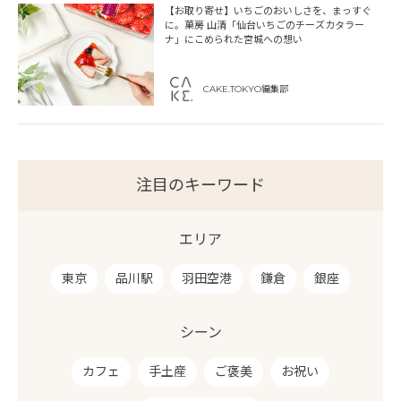
【お取り寄せ】いちごのおいしさを、まっすぐ
に。菓房 山清「仙台いちごのチーズカタラー
ナ」にこめられた宮城への想い
CAKE.TOKYO編集部
注目のキーワード
エリア
東京
品川駅
羽田空港
鎌倉
銀座
シーン
カフェ
手土産
ご褒美
お祝い