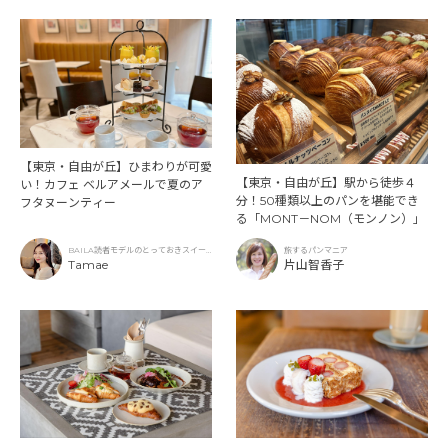
【東京・自由が丘】ひまわりが可愛
【東京・自由が丘】駅から徒歩４
い！カフェ ベルアメールで夏のア
分！50種類以上のパンを堪能でき
フタヌーンティー
る「MONT－NOM（モンノン）」
BAILA読者モデルのとっておきスイー
旅するパンマニア
ツ
Tamae
片山智香子