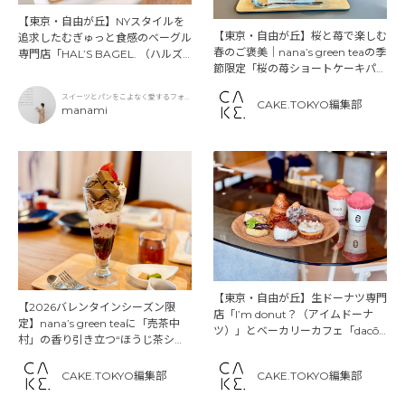
【東京・自由が丘】NYスタイルを
【東京・自由が丘】桜と苺で楽しむ
追求したむぎゅっと食感のベーグル
春のご褒美｜nana’s green teaの季
専門店「HAL’S BAGEL. （ハルズ
節限定「桜の苺ショートケーキパフ
ベーグル）自由が丘店」
ェ」登場
スイーツとパンをこよなく愛するフォト
CAKE.TOKYO編集部
グラファー
manami
【東京・自由が丘】生ドーナツ専門
【2026バレンタインシーズン限
店「I’m donut？（アイムドーナ
定】nana’s green teaに「売茶中
ツ）」とベーカリーカフェ「dacō
村」の香り引き立つ“ほうじ茶ショ
（ダコー）」が2025年8月30日ダ
コラ”シリーズが登場
ブルオープン！
CAKE.TOKYO編集部
CAKE.TOKYO編集部