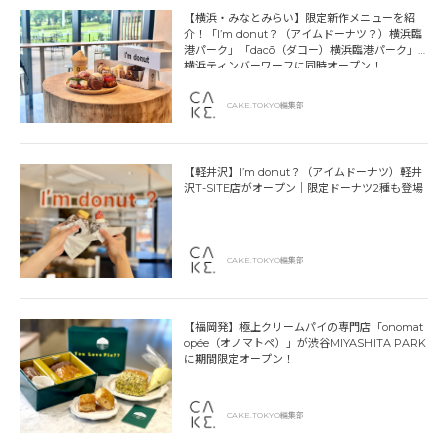
【横浜・みなとみらい】限定新作メニューを紹
介！「I’m donut？（アイムドーナツ？）横浜臨
港パーク」「dacō（ダコー）横浜臨港パーク」
横浜ティンバーワーフに同時オープン！
CAKE.TOKYO編集部
【軽井沢】I’m donut？（アイムドーナツ）軽井
沢T-SITE店がオープン｜限定ドーナツ2種も登場
CAKE.TOKYO編集部
【福岡発】極上クリームパイの専門店「onomat
opée（オノマトペ）」が渋谷MIYASHITA PARK
に期間限定オープン！
CAKE.TOKYO編集部