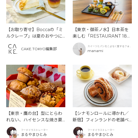
【お取り寄せ】Boccaの「ミ
【東京・御茶ノ水】日本茶を
ルクレープ」は夏のおやつに
楽しむ「RESTAURANT 189
もぴったり！
9 OCHANOMIZU」の抹茶ア
スイーツとパンをこよなく愛するフォト
フタヌーンティーと新作クリ
CAKE.TOKYO編集部
グラファー
manami
ームソーダ
【東京・鷹の台】型にとらわ
【シナモンロールに導かれ／
れない、ハイセンスな焼き菓
新宿】フィンランドの老舗ベ
子「SUN3C（サンサンク）」
ーカリーカフェが日本上陸！
フードイラストレーター
フードイラストレーター
「Ekberg（エクベリ）」
まるやまひとみ
まるやまひとみ