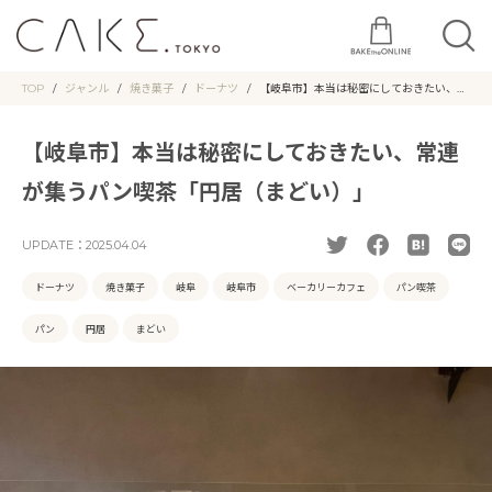
TOP
ジャンル
焼き菓子
ドーナツ
【岐阜市】本当は秘密にしておきたい、常
連が集うパン喫茶「円居（まどい）」
【岐阜市】本当は秘密にしておきたい、常連
が集うパン喫茶「円居（まどい）」
UPDATE：
2025.04.04
ドーナツ
焼き菓子
岐阜
岐阜市
ベーカリーカフェ
パン喫茶
パン
円居
まどい