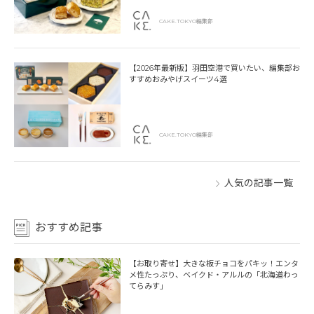
CAKE.TOKYO編集部
【2026年最新版】羽田空港で買いたい、編集部お
すすめおみやげスイーツ4選
CAKE.TOKYO編集部
人気の記事一覧
おすすめ記事
【お取り寄せ】大きな板チョコをパキッ！エンタ
メ性たっぷり、ベイクド・アルルの「北海道わっ
てらみす」