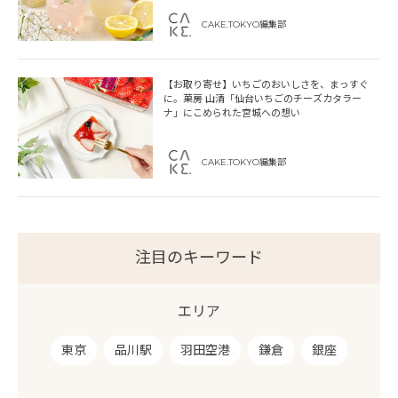
CAKE.TOKYO編集部
【お取り寄せ】いちごのおいしさを、まっすぐ
に。菓房 山清「仙台いちごのチーズカタラー
ナ」にこめられた宮城への想い
CAKE.TOKYO編集部
注目のキーワード
エリア
東京
品川駅
羽田空港
鎌倉
銀座