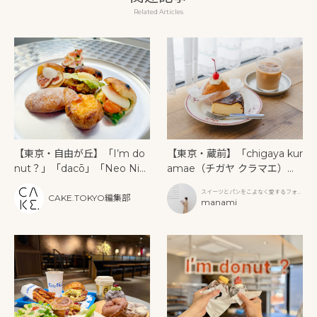
Related Articles
【東京・自由が丘】「I’m do
【東京・蔵前】「chigaya kur
nut？」「dacō」「Neo Nic
amae（チガヤ クラマエ）」
e Burger」がすずかけ通りに
で味わう、心ほどけるスイー
スイーツとパンをこよなく愛するフォト
6月18日同時オープン！限定メ
ツとパン
CAKE.TOKYO編集部
グラファー
manami
ニューも登場