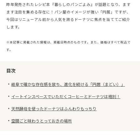
昨年発売されたレシピ本『暮らしのパンごよみ』が話題となり、ます
ます注目を集める存在に！パン屋のイメージが強い「円居」ですが、
今回はリニューアル前から人気を誇るドーナツに焦点を当ててご紹介
します。
※本記事に掲載された情報は、掲載日時点のものです。また、価格はすべて税込で
す。
目次
・
岐阜で確かな存在感を放ち、進化を続ける「円居（まどい）」
・
イートインスペースでいただくコーヒーとドーナツは格別！
・
天然酵母を使ったドーナツはふんわりもっちり
・
空間ごと味わうとっておきの場所