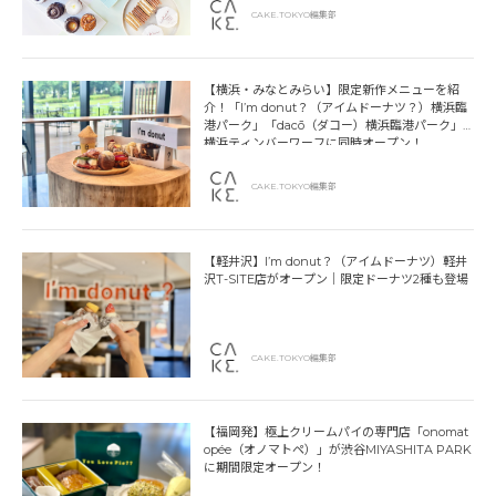
CAKE.TOKYO編集部
【横浜・みなとみらい】限定新作メニューを紹
介！「I’m donut？（アイムドーナツ？）横浜臨
港パーク」「dacō（ダコー）横浜臨港パーク」
横浜ティンバーワーフに同時オープン！
CAKE.TOKYO編集部
【軽井沢】I’m donut？（アイムドーナツ）軽井
沢T-SITE店がオープン｜限定ドーナツ2種も登場
CAKE.TOKYO編集部
【福岡発】極上クリームパイの専門店「onomat
opée（オノマトペ）」が渋谷MIYASHITA PARK
に期間限定オープン！