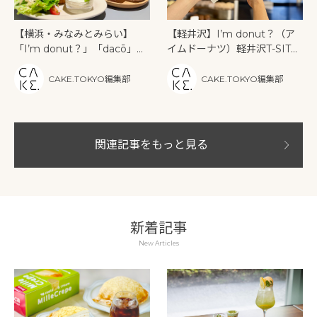
【軽井沢】I’m donut？（ア
【横浜・みなみとみらい】
イムドーナツ）軽井沢T-SITE
「I’m donut？」「dacō」
店がオープン｜限定ドーナツ2
「Neo Nice Burger」が横浜
種も登場
ハンマーヘッドに初集結。朝
CAKE.TOKYO編集部
CAKE.TOKYO編集部
から一日楽しめる食の新スポ
ット誕生！
関連記事をもっと見る
新着記事
New Articles