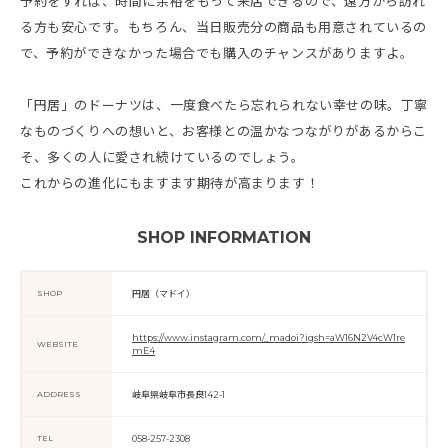
予約をすれば、時間に余裕をもって来店できるので、遠方から訪れ
る方も安心です。もちろん、当日販売分の商品も用意されているの
で、予約ができなかった場合でも購入のチャンスがありますよ。
「円居」のドーナツは、一度食べたら忘れられない幸せの味。丁寧
なものづくりへの想いと、お客様との温かなつながりがあるからこ
そ、多くの人に愛され続けているのでしょう。
これからの進化にもますます期待が高まります！
SHOP INFORMATION
SHOP
円居（マドイ）
https://www.instagram.com/_madoi?igsh=aW16N2V4cW1re
WEBSITE
mE4
ADDRESS
岐阜県岐阜市長良142-1
TEL
058-257-2308