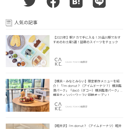
人気の記事
【2025年】駅ナカで手に入る！JR品川駅でおす
すめのお土産5選！話題のスイーツをチェック
CAKE.TOKYO編集部
【横浜・みなとみらい】限定新作メニューを紹
介！「I’m donut？（アイムドーナツ？）横浜臨
港パーク」「dacō（ダコー）横浜臨港パーク」
横浜ティンバーワーフに同時オープン！
CAKE.TOKYO編集部
【軽井沢】I’m donut？（アイムドーナツ）軽井