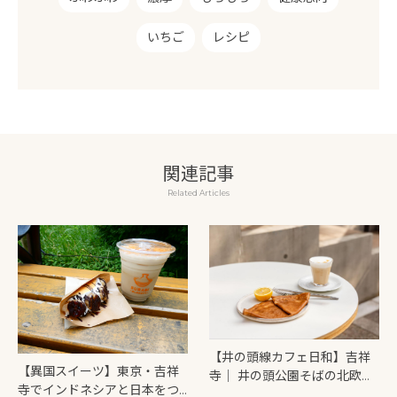
いちご
レシピ
関連記事
Related Articles
【井の頭線カフェ日和】吉祥
【異国スイーツ】東京・吉祥
寺｜ 井の頭公園そばの北欧ク
寺でインドネシアと日本をつ
レープ「ØC tokyo（オーシー