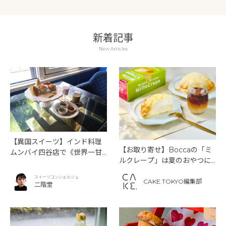
新着記事
New Articles
【異国スイーツ】インド料理
【お取り寄せ】Boccaの「ミ
ムンバイ四谷店で《世界一甘
ルクレープ」は夏のおやつに
いインドアフタヌーンティ
もぴったり！
ー》を味わう
スイーツコンシェルジュ
CAKE.TOKYO編集部
二階堂