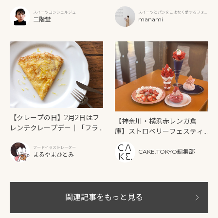
なぐ焼きたてモチモチスイー
トウキョウ）」
スイーツコンシェルジュ
スイーツとパンをこよなく愛するフォト
ツ「SURABI（スラビ）」
二階堂
グラファー
manami
【クレープの日】2月2日はフ
【神奈川・横浜赤レンガ倉
レンチクレープデー｜「フラ
庫】ストロベリーフェスティ
ンス惣菜TOGATEUR（トガ
バル2026開催！編集部注目の
トゥール）」で味わう黄金の
フードイラストレーター
いちごスイーツ＆体験
CAKE.TOKYO編集部
まるやまひとみ
クレープ
関連記事をもっと見る