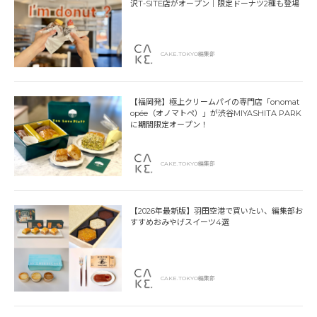
沢T-SITE店がオープン｜限定ドーナツ2種も登場
CAKE.TOKYO編集部
【福岡発】極上クリームパイの専門店「onomat
opée（オノマトペ）」が渋谷MIYASHITA PARK
に期間限定オープン！
CAKE.TOKYO編集部
【2026年最新版】羽田空港で買いたい、編集部お
すすめおみやげスイーツ4選
CAKE.TOKYO編集部