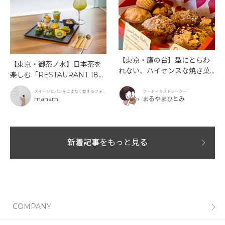
【東京・鷹の台】型にとらわ
【東京・御茶ノ水】日本茶を
れない、ハイセンスな焼き菓
楽しむ「RESTAURANT 189
子「SUN3C（サンサンク）」
9 OCHANOMIZU」の抹茶ア
スイーツとパンをこよなく愛するフォト
フードイラストレーター
フタヌーンティーと新作クリ
グラファー
manami
まるやまひとみ
ームソーダ
新着記事をもっと見る
COMPANY