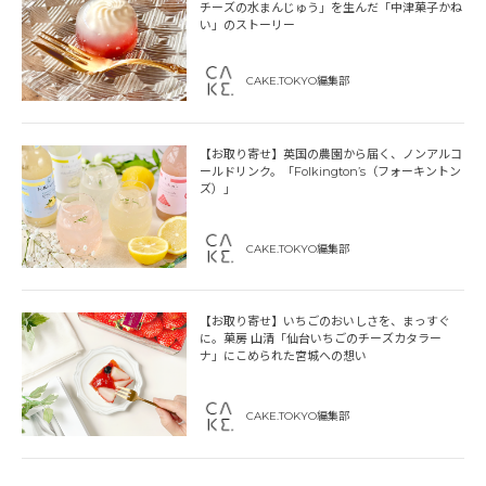
チーズの水まんじゅう」を生んだ「中津菓子かね
い」のストーリー
CAKE.TOKYO編集部
【お取り寄せ】英国の農園から届く、ノンアルコ
ールドリンク。「Folkington’s（フォーキントン
ズ）」
CAKE.TOKYO編集部
【お取り寄せ】いちごのおいしさを、まっすぐ
に。菓房 山清「仙台いちごのチーズカタラー
ナ」にこめられた宮城への想い
CAKE.TOKYO編集部