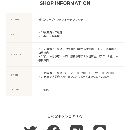
SHOP INFORMATION
BRAND
横浜クレープサンドウィッチ クレッチ
・JR武蔵溝ノ口駅店
SHOP
・JR保土ヶ谷駅店
・JR武蔵溝ノ口駅店／神奈川県川崎市高津区溝口1-1-1ＪＲ武蔵溝ノ
口駅構内
ADDRESS
・JR保土ヶ谷駅店／神奈川県横浜市保土ケ谷区岩井町1-7ＪＲ保土ヶ
谷駅構内
・JR武蔵溝ノ口駅店／月〜金10:00〜21:00（土日祝10:00〜20:00）
OPEN
・JR保土ヶ谷駅店／月〜土10:30〜21:00（日祝10:30〜20:30）
CLOSE
年中無休
この記事をシェアする