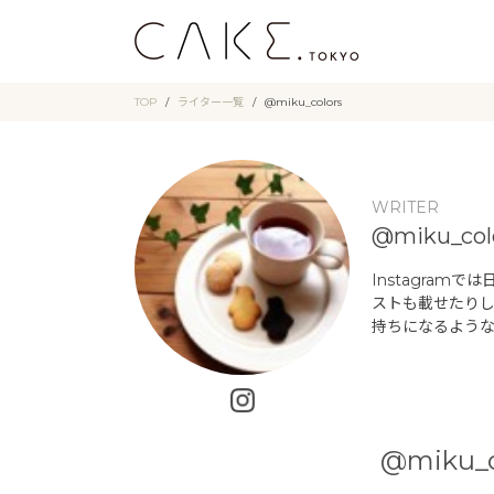
TOP
ライター一覧
@miku_colors
WRITER
@miku_col
Instagra
ストも載せたり
持ちになるよう
@miku