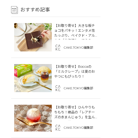
おすすめ記事
【お取り寄せ】大きな板チ
ョコをパキッ！エンタメ性
たっぷり、ベイクド・アル
ルの「北海道わってらみ
す」
CAKE.TOKYO編集部
【お取り寄せ】Boccaの
「ミルクレープ」は夏のお
やつにもぴったり！
CAKE.TOKYO編集部
【お取り寄せ】ひんやりも
ちもち！絶品の「レアチー
ズの水まんじゅう」を生ん
だ「中津菓子かねい」のス
トーリー
CAKE.TOKYO編集部