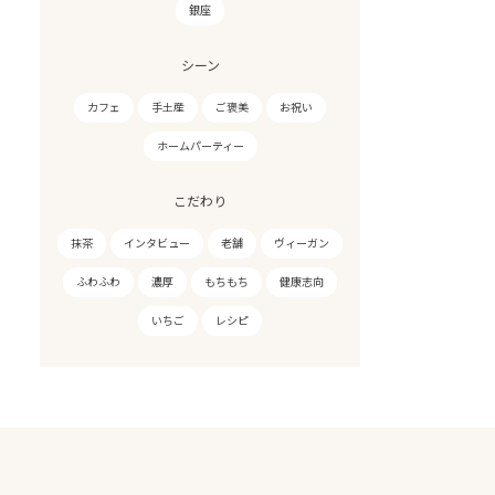
銀座
シーン
カフェ
手土産
ご褒美
お祝い
ホームパーティー
こだわり
抹茶
インタビュー
老舗
ヴィーガン
ふわふわ
濃厚
もちもち
健康志向
いちご
レシピ