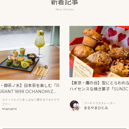
新着記事
New Articles
【東京・鷹の台】型にとらわれ
・御茶ノ水】日本茶を楽しむ「R
ハイセンスな焼き菓子「SUN3C
URANT 1899 OCHANOMIZ
サンク）」
抹茶アフタヌーンティーと新作ク
スイーツとパンをこよなく愛するフォトグラ
ソーダ
フードイラストレーター
ファー
まるやまひとみ
manami