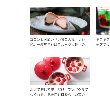
コロンと可愛い「いちご大福」レシ
キラキラ
ピ。一度覚えればフルーツ大福へのア
ップでつ
レンジも自由自在！
ピ。
混ぜて漉して焼くだけ。ワンボウルで
つくれる、見た目も可愛らしい苺のク
ラフティのレシピ。