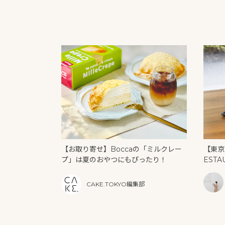
【お取り寄せ】Boccaの「ミルクレー
【東京
プ」は夏のおやつにもぴったり！
ESTA
U」の
リーム
CAKE.TOKYO編集部