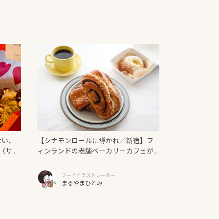
ない、
【シナモンロールに導かれ／新宿】フ
（サン
ィンランドの老舗ベーカリーカフェが
日本上陸！「Ekberg（エクベリ）」
フードイラストレーター
まるやまひとみ