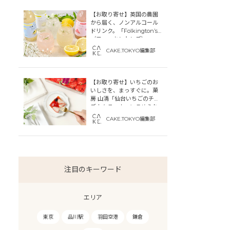
【お取り寄せ】英国の農園
から届く、ノンアルコール
ドリンク。「Folkington’s
（フォーキントンズ）」
CAKE.TOKYO編集部
【お取り寄せ】いちごのお
いしさを、まっすぐに。菓
房 山清「仙台いちごのチー
ズカタラーナ」にこめられ
た宮城への想い
CAKE.TOKYO編集部
注目のキーワード
エリア
東京
品川駅
羽田空港
鎌倉