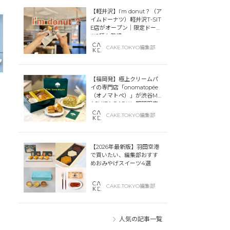
【軽井沢】I’m donut？（ア
イムドーナツ）軽井沢T-SIT
E店がオープン｜限定ドーナ
ツ2種も登場
CAKE.TOKYO編集部
【福岡発】極上クリームパ
イの専門店「onomatopée
（オノマトペ）」が渋谷MIY
ASHITA PARKに期間限定
オープン！
CAKE.TOKYO編集部
【2026年最新版】羽田空港
で買いたい、編集部おすす
めおみやげスイーツ4選
CAKE.TOKYO編集部
人気の記事一覧