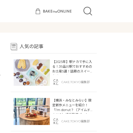
人気の記事
【2025年】駅ナカで手に入
る！JR品川駅でおすすめの
お土産5選！話題のスイーツ
ラ
をチェック
CAKE.TOKYO編集部
【横浜・みなとみらい】限
定新作メニューを紹介！
「I’m donut？（アイムドー
ナツ？）横浜臨港パーク」
「dacō（ダコー）横浜臨港
CAKE.TOKYO編集部
パーク」横浜ティンバーワ
ーフに同時オープン！