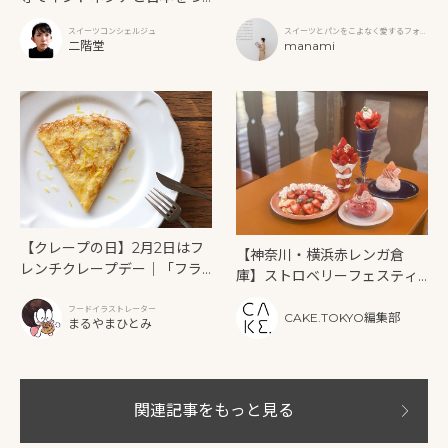
レープ「ØC tokyo（オーシー
なぐ焼きたてモチモチスイー
トウキョウ）」
スイーツコンシェルジュ
スイーツとパンをこよなく愛するフォト
ツ「SURABI（スラビ）」
二階堂
グラファー
manami
【クレープの日】2月2日はフ
【神奈川・横浜赤レンガ倉
レンチクレープデー｜「フラ
庫】ストロベリーフェスティ
ンス惣菜TOGATEUR（トガ
バル2026開催！編集部注目の
トゥール）」で味わう黄金の
フードイラストレーター
いちごスイーツ＆体験
CAKE.TOKYO編集部
まるやまひとみ
クレープ
関連記事をもっと見る