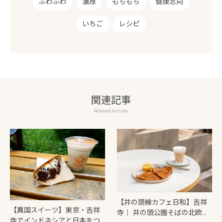
ふわふわ
濃厚
もちもち
健康志向
いちご
レシピ
関連記事
Related Articles
【井の頭線カフェ日和】吉祥
【異国スイーツ】東京・吉祥
寺｜ 井の頭公園そばの北欧ク
寺でインドネシアと日本をつ