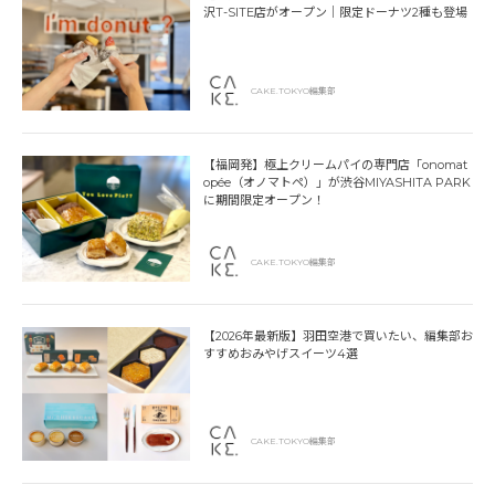
沢T-SITE店がオープン｜限定ドーナツ2種も登場
CAKE.TOKYO編集部
【福岡発】極上クリームパイの専門店「onomat
opée（オノマトペ）」が渋谷MIYASHITA PARK
に期間限定オープン！
CAKE.TOKYO編集部
【2026年最新版】羽田空港で買いたい、編集部お
すすめおみやげスイーツ4選
CAKE.TOKYO編集部