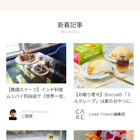
新着記事
New Articles
【異国スイーツ】インド料理
【お取り寄せ】Boccaの「ミ
ムンバイ四谷店で《世界一甘
ルクレープ」は夏のおやつに
いインドアフタヌーンティ
もぴったり！
ー》を味わう
スイーツコンシェルジュ
CAKE.TOKYO編集部
二階堂