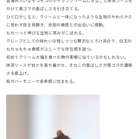
雲海みたいなモコモコのホイップクリームにきなこと抹茶ソースを
かけて黒ゴマの香ばしさを引き立てる。
ひと口かじると、クリームと一体になったような生地のやわらかさ
に思わず目を見開き、未知の食感との出会いに感動。
もち〜っと伸びる生地に笑みがこぼれる。
クレープとしての味わいは残しつつも贅沢なとろけ具合で、白玉の
もちゅもちゅ食感がユニークな存在感を放つ。
初めてクリーム大福を食べた時の衝撃に似ているかもしれない。
抹茶ソースが甘さを落ち着かせ、きなこの香ばしさが黒ゴマの濃厚
さを底上げ。
和のハーモニーで多幸感に包まれる。