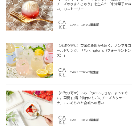
チーズの水まんじゅう」を生んだ「中津菓子かね
い」のストーリー
CAKE.TOKYO編集部
【お取り寄せ】英国の農園から届く、ノンアルコ
ールドリンク。「Folkington’s（フォーキントン
ズ）」
CAKE.TOKYO編集部
【お取り寄せ】いちごのおいしさを、まっすぐ
に。菓房 山清「仙台いちごのチーズカタラー
ナ」にこめられた宮城への想い
CAKE.TOKYO編集部