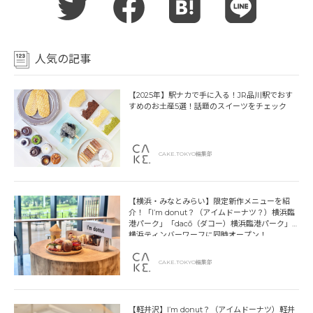
人気の記事
【2025年】駅ナカで手に入る！JR品川駅でおす
すめのお土産5選！話題のスイーツをチェック
CAKE.TOKYO編集部
【横浜・みなとみらい】限定新作メニューを紹
介！「I’m donut？（アイムドーナツ？）横浜臨
港パーク」「dacō（ダコー）横浜臨港パーク」
横浜ティンバーワーフに同時オープン！
CAKE.TOKYO編集部
【軽井沢】I’m donut？（アイムドーナツ）軽井