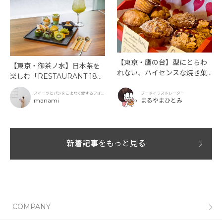
【東京・鷹の台】型にとらわ
【東京・御茶ノ水】日本茶を
れない、ハイセンスな焼き菓
楽しむ「RESTAURANT 189
子「SUN3C（サンサンク）」
9 OCHANOMIZU」の抹茶ア
スイーツとパンをこよなく愛するフォト
フードイラストレーター
フタヌーンティーと新作クリ
グラファー
manami
まるやまひとみ
ームソーダ
新着記事をもっと見る
COMPANY