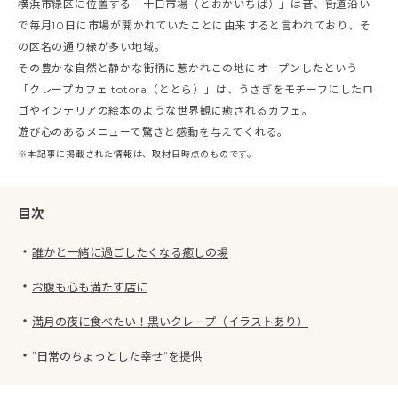
横浜市緑区に位置する「十日市場（とおかいちば）」は昔、街道沿い
で毎月10日に市場が開かれていたことに由来すると言われており、そ
の区名の通り緑が多い地域。
その豊かな自然と静かな街柄に惹かれこの地にオープンしたという
「クレープカフェ totora（ととら）」は、うさぎをモチーフにしたロ
ゴやインテリアの絵本のような世界観に癒されるカフェ。
遊び心のあるメニューで驚きと感動を与えてくれる。
※本記事に掲載された情報は、取材日時点のものです。
目次
・
誰かと一緒に過ごしたくなる癒しの場
・
お腹も心も満たす店に
・
満月の夜に食べたい！黒いクレープ（イラストあり）
・
”日常のちょっとした幸せ“を提供