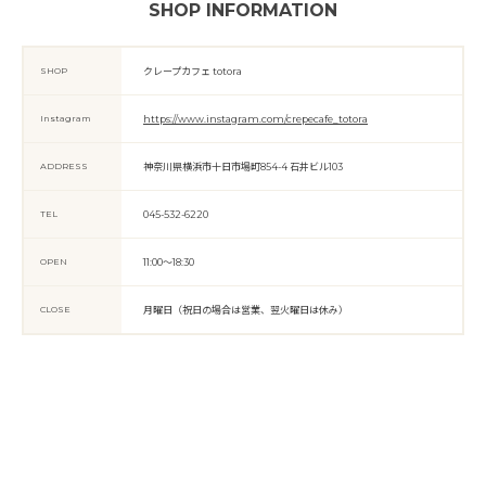
SHOP INFORMATION
SHOP
クレープカフェ totora
Instagram
https://www.instagram.com/crepecafe_totora
ADDRESS
神奈川県横浜市十日市場町854-4 石井ビル103
TEL
045-532-6220
OPEN
11:00～18:30
CLOSE
月曜日（祝日の場合は営業、翌火曜日は休み）