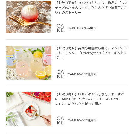
【お取り寄せ】ひんやりもちもち！絶品の「レア
チーズの水まんじゅう」を生んだ「中津菓子かね
い」のストーリー
CAKE.TOKYO編集部
【お取り寄せ】英国の農園から届く、ノンアルコ
ールドリンク。「Folkington’s（フォーキントン
ズ）」
CAKE.TOKYO編集部
【お取り寄せ】いちごのおいしさを、まっすぐ
に。菓房 山清「仙台いちごのチーズカタラー
ナ」にこめられた宮城への想い
CAKE.TOKYO編集部