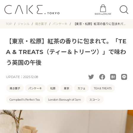
TOP
ジャンル
焼き菓子
パンケーキ
【東京・松原】紅茶の香りに包まれて。
「TEA & TREATS（ティー＆トリー
ツ）」で味わう英国の午後
【東京・松原】紅茶の香りに包まれて。「TE
A & TREATS（ティー＆トリーツ）」で味わ
う英国の午後
UPDATE：
2025.12.08
焼き菓子
パンケーキ
松原
東京
カフェ
TEA & TREATS
Campbell’s Perfect Tea
London Borough of Jam
スコーン