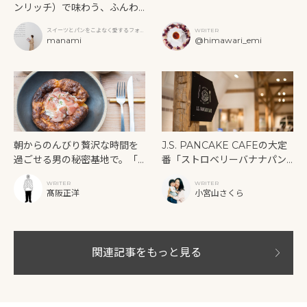
ンリッチ）で味わう、ふんわ
りパンケーキと季節のレアチ
スイーツとパンをこよなく愛するフォト
WRITER
ーズケーキ
グラファー
manami
@himawari_emi
朝からのんびり贅沢な時間を
J.S. PANCAKE CAFEの大定
過ごせる男の秘密基地で。「P
番「ストロベリーバナナパン
ATH」のパンケーキには、素
ケーキ」。バナナが丸ごと１
WRITER
WRITER
材の贅が尽くされていた。
本入ったダイナミックさで不
髙阪正洋
小宮山さくら
動の人気をキープ中！
関連記事をもっと見る