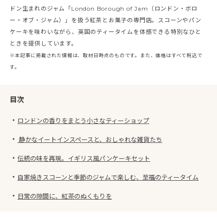
ドン生まれのジャム「London Borough of Jam（ロンドン・ボロ
ー・オブ・ジャム）」を扱う紅茶とお菓子の専門店。スコーンやパン
ケーキを味わいながら、英国のティータイムを体感できる特別なひと
ときを提供しています。
※本記事に掲載された情報は、取材日時点のものです。また、価格はすべて税込で
す。
目次
・
ロンドンの香りをまとう小さなティーショップ
・
静かなイートインスペースと、おしゃれな雑貨たち
・
伝統の味を再現。イギリス風パンケーキセット
・
自家焼きスコーンと季節のジャムで楽しむ、至福のティータイム
・
日常の隙間に、紅茶のぬくもりを