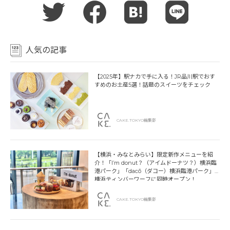
人気の記事
【2025年】駅ナカで手に入る！JR品川駅でおす
すめのお土産5選！話題のスイーツをチェック
CAKE.TOKYO編集部
【横浜・みなとみらい】限定新作メニューを紹
介！「I’m donut？（アイムドーナツ？）横浜臨
港パーク」「dacō（ダコー）横浜臨港パーク」
横浜ティンバーワーフに同時オープン！
CAKE.TOKYO編集部