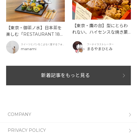
【東京・鷹の台】型にとらわ
【東京・御茶ノ水】日本茶を
れない、ハイセンスな焼き菓
楽しむ「RESTAURANT 189
子「SUN3C（サンサンク）」
9 OCHANOMIZU」の抹茶ア
スイーツとパンをこよなく愛するフォト
フードイラストレーター
フタヌーンティーと新作クリ
グラファー
manami
まるやまひとみ
ームソーダ
新着記事をもっと見る
COMPANY
PRIVACY POLICY