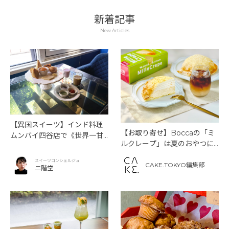
新着記事
New Articles
【異国スイーツ】インド料理
【お取り寄せ】Boccaの「ミ
ムンバイ四谷店で《世界一甘
ルクレープ」は夏のおやつに
いインドアフタヌーンティ
もぴったり！
ー》を味わう
スイーツコンシェルジュ
CAKE.TOKYO編集部
二階堂