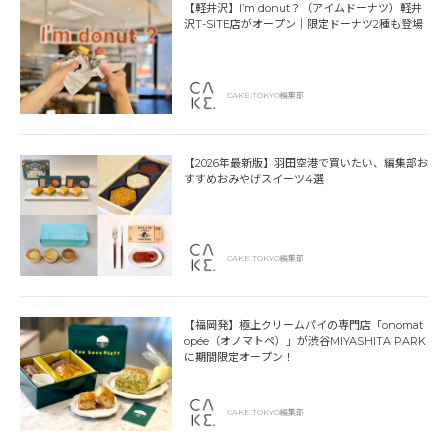
【軽井沢】I’m donut？（アイムドーナツ）軽井
沢T-SITE店がオープン｜限定ドーナツ2種も登場
CAKE.TOKYO編集部
【2026年最新版】羽田空港で買いたい、編集部お
すすめおみやげスイーツ4選
CAKE.TOKYO編集部
【福岡発】極上クリームパイの専門店「onomat
opée（オノマトペ）」が渋谷MIYASHITA PARK
に期間限定オープン！
CAKE.TOKYO編集部