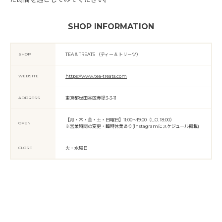
SHOP INFORMATION
SHOP
TEA & TREATS （ティー & トリーツ）
WEBSITE
https://www.tea-treats.com
ADDRESS
東京都世田谷区赤堤3-3-11
【月・木・金・土・日曜日】11:00〜19:00（L.O. 18:00）
OPEN
※営業時間の変更・臨時休業あり(Instagramにスケジュール掲載)
CLOSE
火・水曜日