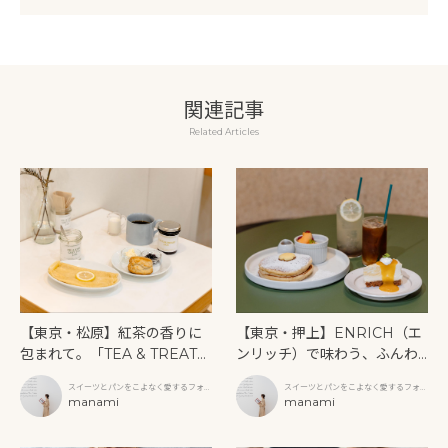
関連記事
Related Articles
【東京・松原】紅茶の香りに
【東京・押上】ENRICH（エ
包まれて。「TEA & TREATS
ンリッチ）で味わう、ふんわ
（ティー＆トリーツ）」で味
りパンケーキと季節のレアチ
スイーツとパンをこよなく愛するフォト
スイーツとパンをこよなく愛するフォト
わう英国の午後
ーズケーキ
グラファー
manami
グラファー
manami