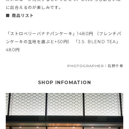
に出合えるのが楽しみです。
■ 商品リスト
「ストロベリーバナナパンケーキ」1480円 （フレンチパ
ンケーキの生地を選ぶと+50円） 「J.S. BLEND TEA」
480円
PHOTOGRAPHER：石野千尋
SHOP INFOMATION