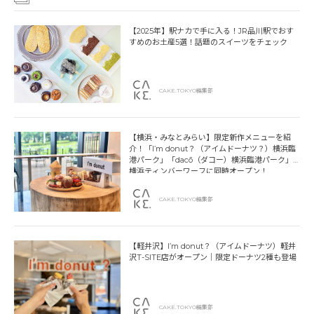
【2025年】駅ナカで手に入る！JR品川駅でおす
すめのお土産5選！話題のスイーツをチェック
CAKE.TOKYO編集部
【横浜・みなとみらい】限定新作メニューを紹
介！「I’m donut？（アイムドーナツ？）横浜臨
港パーク」「dacō（ダコー）横浜臨港パーク」
横浜ティンバーワーフに同時オープン！
CAKE.TOKYO編集部
【軽井沢】I’m donut？（アイムドーナツ）軽井
沢T-SITE店がオープン｜限定ドーナツ2種も登場
CAKE.TOKYO編集部