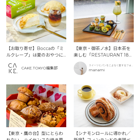
【お取り寄せ】Boccaの「ミ
【東京・御茶ノ水】日本茶を
ルクレープ」は夏のおやつに
楽しむ「RESTAURANT 189
もぴったり！
9 OCHANOMIZU」の抹茶ア
スイーツとパンをこよなく愛するフォト
フタヌーンティーと新作クリ
CAKE.TOKYO編集部
グラファー
manami
ームソーダ
【東京・鷹の台】型にとらわ
【シナモンロールに導かれ／
れない、ハイセンスな焼き菓
新宿】フィンランドの老舗ベ