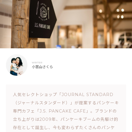
WRITER
小宮山さくら
人気セレクトショップ「JOURNAL STANDARD
（ジャーナルスタンダード）」が提案するパンケーキ
専門カフェ「J.S. PANCAKE CAFE」。ブランドの
立ち上がりは2009年、パンケーキブームの先駆け的
存在として誕生し、今も変わらずたくさんのパンケ