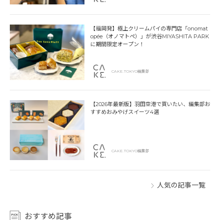
【福岡発】極上クリームパイの専門店「onomat
opée（オノマトペ）」が渋谷MIYASHITA PARK
に期間限定オープン！
CAKE.TOKYO編集部
【2026年最新版】羽田空港で買いたい、編集部お
すすめおみやげスイーツ4選
CAKE.TOKYO編集部
人気の記事一覧
おすすめ記事