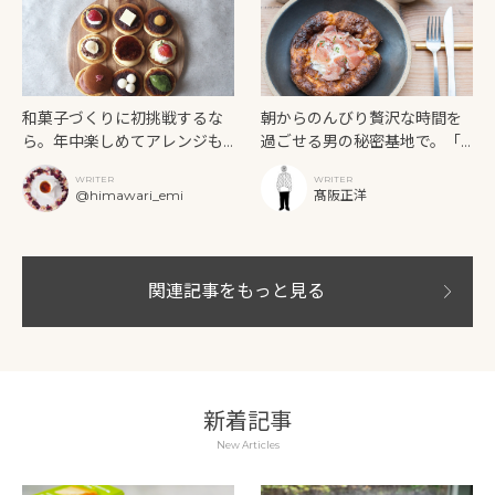
和菓子づくりに初挑戦するな
朝からのんびり贅沢な時間を
ら。年中楽しめてアレンジも
過ごせる男の秘密基地で。「P
たくさん「どらやき」レシ
ATH」のパンケーキには、素
WRITER
WRITER
ピ。
材の贅が尽くされていた。
@himawari_emi
髙阪正洋
関連記事をもっと見る
新着記事
New Articles