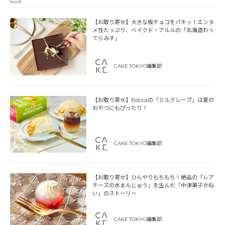
【お取り寄せ】大きな板チョコをパキッ！エンタ
メ性たっぷり、ベイクド・アルルの「北海道わっ
てらみす」
CAKE.TOKYO編集部
【お取り寄せ】Boccaの「ミルクレープ」は夏の
おやつにもぴったり！
CAKE.TOKYO編集部
【お取り寄せ】ひんやりもちもち！絶品の「レア
チーズの水まんじゅう」を生んだ「中津菓子かね
い」のストーリー
CAKE.TOKYO編集部