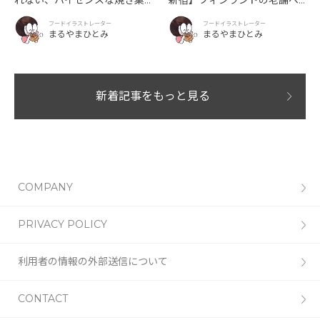
子「SUN3C（サンサンク）」
ーカリーカフェが日本上陸！
フードイラストレーター
フードイラストレーター
「Ekberg（エクベリ）」
まるやまひとみ
まるやまひとみ
新着記事をもっと見る
COMPANY
PRIVACY POLICY
利用者の情報の外部送信について
CONTACT