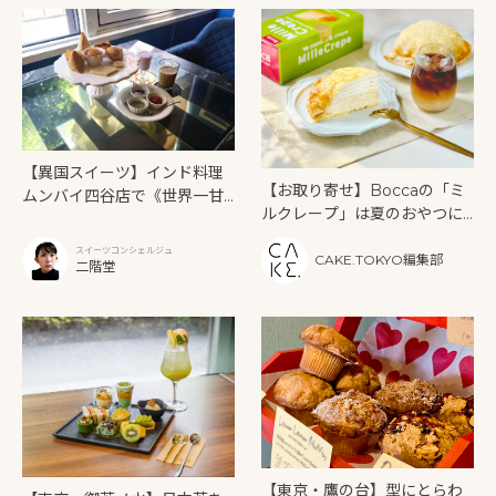
【異国スイーツ】インド料理
【お取り寄せ】Boccaの「ミ
ムンバイ四谷店で《世界一甘
ルクレープ」は夏のおやつに
いインドアフタヌーンティ
もぴったり！
ー》を味わう
スイーツコンシェルジュ
CAKE.TOKYO編集部
二階堂
【東京・鷹の台】型にとらわ