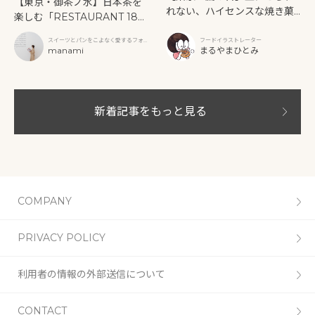
【東京・御茶ノ水】日本茶を
れない、ハイセンスな焼き菓
楽しむ「RESTAURANT 189
子「SUN3C（サンサンク）」
9 OCHANOMIZU」の抹茶ア
スイーツとパンをこよなく愛するフォト
フードイラストレーター
フタヌーンティーと新作クリ
グラファー
manami
まるやまひとみ
ームソーダ
新着記事をもっと見る
COMPANY
PRIVACY POLICY
利用者の情報の外部送信について
CONTACT