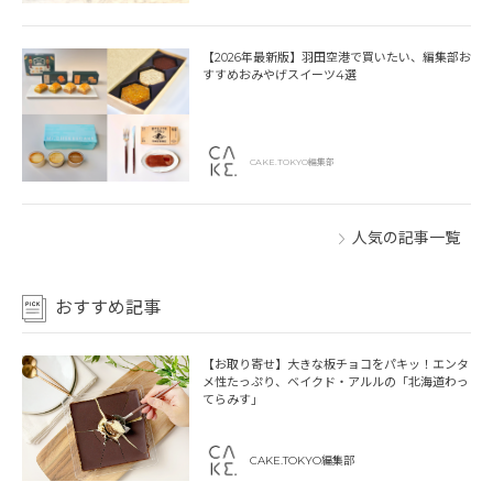
【2026年最新版】羽田空港で買いたい、編集部お
すすめおみやげスイーツ4選
CAKE.TOKYO編集部
人気の記事一覧
おすすめ記事
【お取り寄せ】大きな板チョコをパキッ！エンタ
メ性たっぷり、ベイクド・アルルの「北海道わっ
てらみす」
CAKE.TOKYO編集部