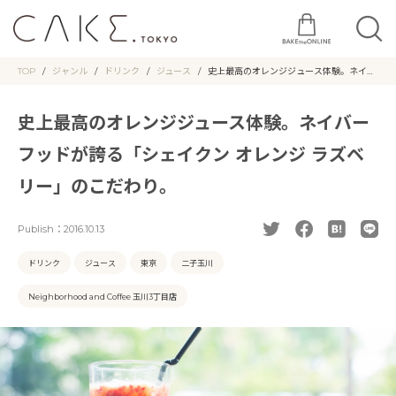
TOP
ジャンル
ドリンク
ジュース
史上最高のオレンジジュース体験。ネイバ
ーフッドが誇る「シェイクン オレンジ ラ
ズベリー」のこだわり。
史上最高のオレンジジュース体験。ネイバー
フッドが誇る「シェイクン オレンジ ラズベ
リー」のこだわり。
Publish：
2016.10.13
ドリンク
ジュース
東京
二子玉川
Neighborhood and Coffee 玉川3丁目店