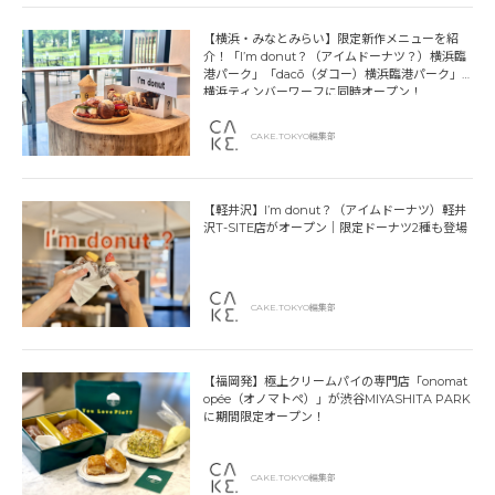
【横浜・みなとみらい】限定新作メニューを紹
介！「I’m donut？（アイムドーナツ？）横浜臨
港パーク」「dacō（ダコー）横浜臨港パーク」
横浜ティンバーワーフに同時オープン！
CAKE.TOKYO編集部
【軽井沢】I’m donut？（アイムドーナツ）軽井
沢T-SITE店がオープン｜限定ドーナツ2種も登場
CAKE.TOKYO編集部
【福岡発】極上クリームパイの専門店「onomat
opée（オノマトペ）」が渋谷MIYASHITA PARK
に期間限定オープン！
CAKE.TOKYO編集部