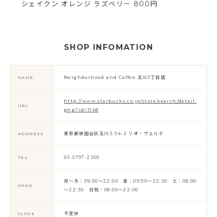
シェイクン オレンジ ラズベリー 800円
SHOP INFOMATION
Neighborhood and Coffee 玉川3丁目店
NAME
http://www.starbucks.co.jp/store/search/detail.
URL
php?id=1148
東京都世田谷区玉川3-34-2 リオ・ヴェルテ
ADDRESS
03-5797-2350
TEL
月～木：09:00～22:00 金：09:00～22:30 土：08:00
OPEN
～22:30 日祝：08:00～22:00
不定休
CLOSE