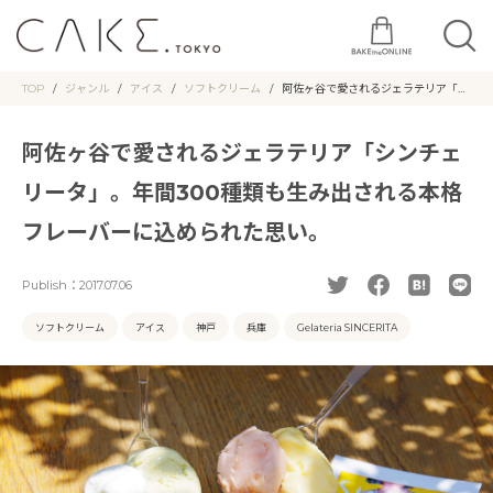
TOP
ジャンル
アイス
ソフトクリーム
阿佐ヶ谷で愛されるジェラテリア「シ
ンチェリータ」。年間300種類も生み
出される本格フレーバーに込められた
思い。
阿佐ヶ谷で愛されるジェラテリア「シンチェ
リータ」。年間300種類も生み出される本格
フレーバーに込められた思い。
Publish：
2017.07.06
ソフトクリーム
アイス
神戸
兵庫
Gelateria SINCERITA