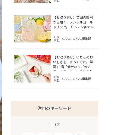
【お取り寄せ】英国の農園
から届く、ノンアルコール
ドリンク。「Folkington’s
（フォーキントンズ）」
CAKE.TOKYO編集部
【お取り寄せ】いちごのお
いしさを、まっすぐに。菓
房 山清「仙台いちごのチー
ズカタラーナ」にこめられ
た宮城への想い
CAKE.TOKYO編集部
注目のキーワード
エリア