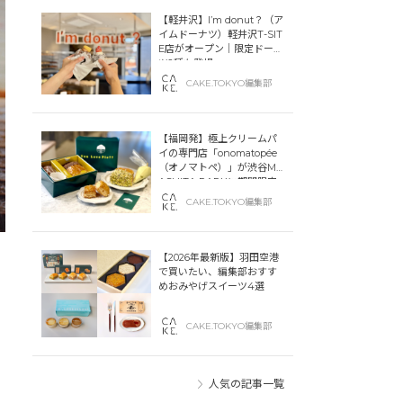
【軽井沢】I’m donut？（ア
イムドーナツ）軽井沢T-SIT
E店がオープン｜限定ドーナ
ツ2種も登場
CAKE.TOKYO編集部
【福岡発】極上クリームパ
イの専門店「onomatopée
（オノマトペ）」が渋谷MIY
ASHITA PARKに期間限定
オープン！
CAKE.TOKYO編集部
【2026年最新版】羽田空港
で買いたい、編集部おすす
めおみやげスイーツ4選
CAKE.TOKYO編集部
人気の記事一覧