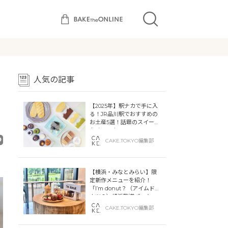
人気の記事
【2025年】駅ナカで手に入
る！JR品川駅でおすすめの
お土産5選！話題のスイーツ
をチェック
CAKE.TOKYO編集部
【横浜・みなとみらい】限
定新作メニューを紹介！
「I’m donut？（アイムドー
ナツ？）横浜臨港パーク」
「dacō（ダコー）横浜臨港
CAKE.TOKYO編集部
パーク」横浜ティンバーワ
ーフに同時オープン！