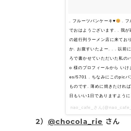
. フルーツパンケーキ
♥
. 
でおはようございます. . 
の超行列ラーメン店に来ており
か. お腹すいたよー. . . 以前
ろで書かせていただいた私のパン
o 様のプロフィールから いけま
es/5701 . ちなみにこのp
ものです. 薄めに焼きたければこちらも試
日もいい1日でありますように♡ . . 
nao_cafe_さん(@nao_ca
2）
@chocola_rie
さん