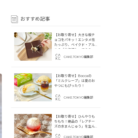
おすすめ記事
【お取り寄せ】大きな板チ
ョコをパキッ！エンタメ性
ー
たっぷり、ベイクド・アル
ルの「北海道わってらみ
す」
CAKE.TOKYO編集部
【お取り寄せ】Boccaの
「ミルクレープ」は夏のお
やつにもぴったり！
CAKE.TOKYO編集部
【お取り寄せ】ひんやりも
ちもち！絶品の「レアチー
ズの水まんじゅう」を生ん
だ「中津菓子かねい」のス
トーリー
CAKE.TOKYO編集部