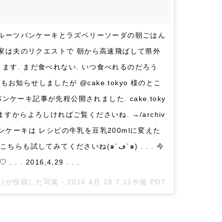
フルーツパンケーキとラズベリーソーダの朝ごはん
我が家は夫のリクエストで 朝から高速飛ばして県外
ます. まだ食べれない. いつ食べれるのだろう
にもお知らせしましたが @cake.tokyo 様のとこ
ケーキ記事が先程公開されました. cake.toky
すからよろしければご覧くださいね. →/archiv
icパンケーキは レシピの牛乳を豆乳200mlに変えた
してみてくださいね(๑´ڡ`๑) . . . 今
. 2016,4,29 . . .
fe_)が投稿した写真 -
2016 4月 28 7:11午後 PDT