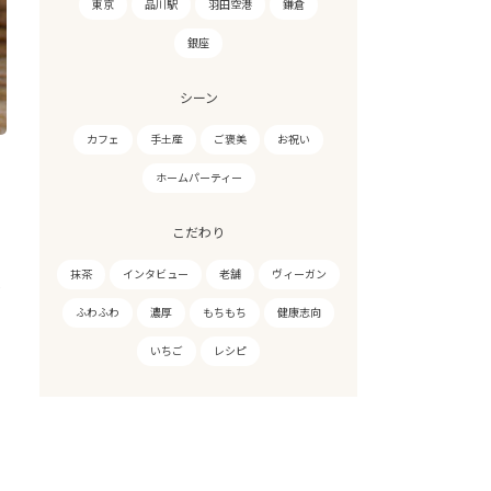
東京
品川駅
羽田空港
鎌倉
銀座
シーン
カフェ
手土産
ご褒美
お祝い
ホームパーティー
こだわり
抹茶
インタビュー
老舗
ヴィーガン
し
ふわふわ
濃厚
もちもち
健康志向
いちご
レシピ