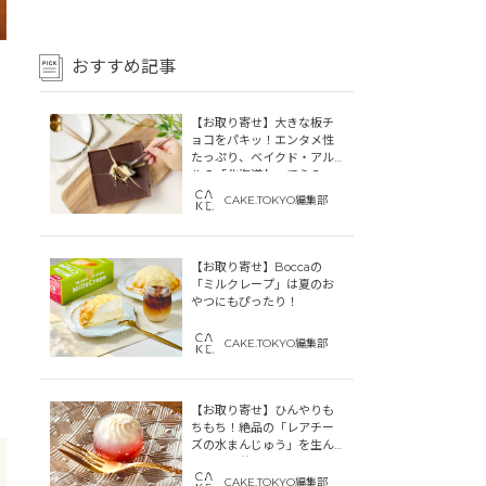
おすすめ記事
【お取り寄せ】大きな板チ
ョコをパキッ！エンタメ性
たっぷり、ベイクド・アル
ルの「北海道わってらみ
す」
CAKE.TOKYO編集部
【お取り寄せ】Boccaの
「ミルクレープ」は夏のお
やつにもぴったり！
CAKE.TOKYO編集部
【お取り寄せ】ひんやりも
ちもち！絶品の「レアチー
ズの水まんじゅう」を生ん
だ「中津菓子かねい」のス
トーリー
CAKE.TOKYO編集部