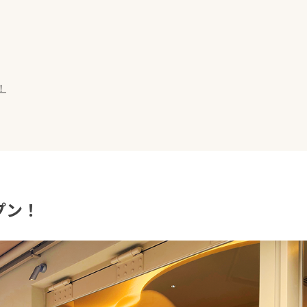
！
プン！