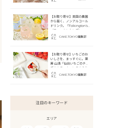
【お取り寄せ】英国の農園
から届く、ノンアルコール
ドリンク。「Folkington’s
（フォーキントンズ）」
CAKE.TOKYO編集部
【お取り寄せ】いちごのお
いしさを、まっすぐに。菓
房 山清「仙台いちごのチー
ズカタラーナ」にこめられ
た宮城への想い
CAKE.TOKYO編集部
注目のキーワード
エリア