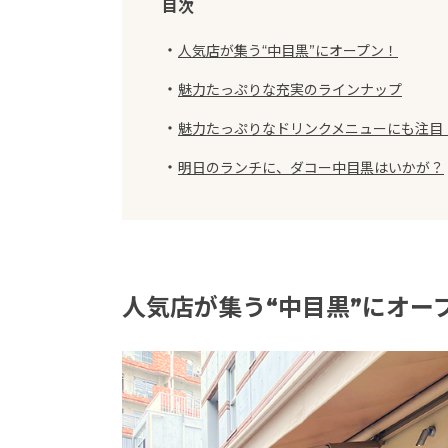
目次
・
人気店が集う“中目黒”にオープン！
・
魅力たっぷりな充実のラインナップ
・
魅力たっぷりなドリンクメニューにも注目
・
明日のランチに、ダコー中目黒はいかが？
人気店が集う“中目黒”にオー