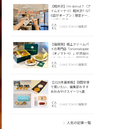
【軽井沢】I’m donut？（ア
イムドーナツ）軽井沢T-SIT
E店がオープン｜限定ドーナ
ツ2種も登場
CAKE.TOKYO編集部
【福岡発】極上クリームパ
イの専門店「onomatopée
（オノマトペ）」が渋谷MIY
ASHITA PARKに期間限定
オープン！
CAKE.TOKYO編集部
【2026年最新版】羽田空港
で買いたい、編集部おすす
めおみやげスイーツ4選
CAKE.TOKYO編集部
人気の記事一覧