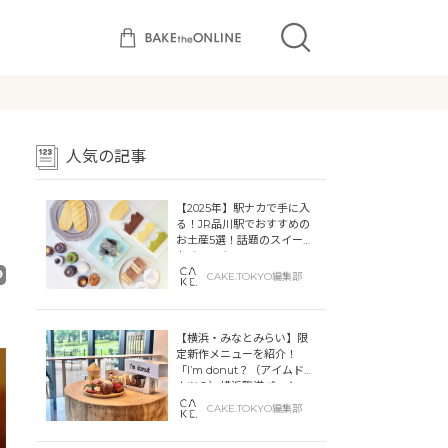
人気の記事
【2025年】駅ナカで手に入
る！JR品川駅でおすすめの
お土産5選！話題のスイーツ
をチェック
CAKE.TOKYO編集部
【横浜・みなとみらい】限
定新作メニューを紹介！
「I’m donut？（アイムドー
ナツ？）横浜臨港パーク」
「dacō（ダコー）横浜臨港
CAKE.TOKYO編集部
パーク」横浜ティンバーワ
ーフに同時オープン！