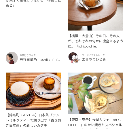
き菓子で産地とつながる「林檎と紅
茶と」
【横浜・大倉山】その日、その人
が、それぞれの何かに出会えるよう
に。「ichigoichie」
お茶好きライター
フードイラストレーター
芦谷日菜乃 ashitani hin
まるやまひとみ
ano
【錦糸町・And Tei】日本茶プラン
【東京・曳舟】長屋カフェ「off C
トミルクティーで創り出す「古き良
OFFEE.」のたい焼きとスペシャル
き日本茶」の新しいカタチ