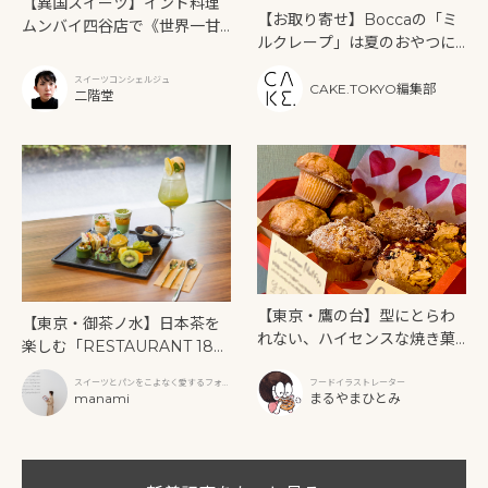
【異国スイーツ】インド料理
【お取り寄せ】Boccaの「ミ
ムンバイ四谷店で《世界一甘
ルクレープ」は夏のおやつに
いインドアフタヌーンティ
もぴったり！
ー》を味わう
スイーツコンシェルジュ
CAKE.TOKYO編集部
二階堂
【東京・鷹の台】型にとらわ
【東京・御茶ノ水】日本茶を
れない、ハイセンスな焼き菓
楽しむ「RESTAURANT 189
子「SUN3C（サンサンク）」
9 OCHANOMIZU」の抹茶ア
スイーツとパンをこよなく愛するフォト
フードイラストレーター
フタヌーンティーと新作クリ
グラファー
manami
まるやまひとみ
ームソーダ