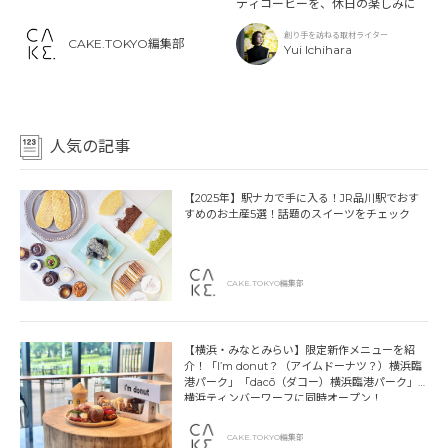
ティコーヒーを、休日の楽しみに
創り手を訪ねる取材ライター
CAKE.TOKYO編集部
Yui Ichihara
人気の記事
【2025年】駅ナカで手に入る！JR品川駅でおす
すめのお土産5選！話題のスイーツをチェック
CAKE.TOKYO編集部
【横浜・みなとみらい】限定新作メニューを紹
介！「I’m donut？（アイムドーナツ？）横浜臨
港パーク」「dacō（ダコー）横浜臨港パーク」
横浜ティンバーワーフに同時オープン！
CAKE.TOKYO編集部