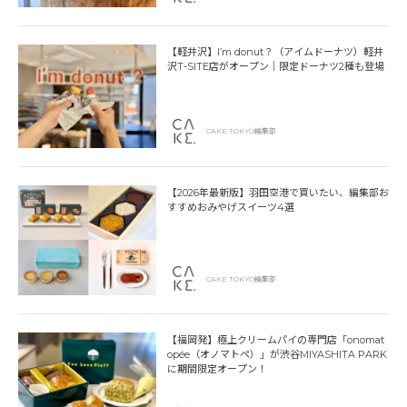
【軽井沢】I’m donut？（アイムドーナツ）軽井
沢T-SITE店がオープン｜限定ドーナツ2種も登場
CAKE.TOKYO編集部
【2026年最新版】羽田空港で買いたい、編集部お
すすめおみやげスイーツ4選
CAKE.TOKYO編集部
【福岡発】極上クリームパイの専門店「onomat
opée（オノマトペ）」が渋谷MIYASHITA PARK
に期間限定オープン！