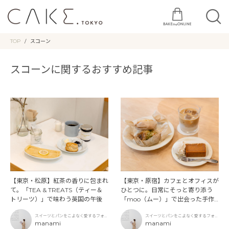
TOP
スコーン
スコーンに関するおすすめ記事
【東京・松原】紅茶の香りに包まれ
【東京・原宿】カフェとオフィスが
て。「TEA & TREATS（ティー＆
ひとつに。日常にそっと寄り添う
トリーツ）」で味わう英国の午後
「moo（ムー）」で出会った手作
り焼き菓子
スイーツとパンをこよなく愛するフォト
スイーツとパンをこよなく愛するフォト
グラファー
manami
グラファー
manami