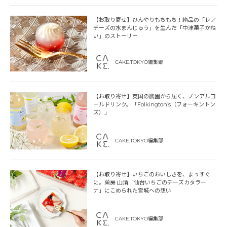
【お取り寄せ】ひんやりもちもち！絶品の「レア
チーズの水まんじゅう」を生んだ「中津菓子かね
い」のストーリー
CAKE.TOKYO編集部
【お取り寄せ】英国の農園から届く、ノンアルコ
ールドリンク。「Folkington’s（フォーキントン
ズ）」
CAKE.TOKYO編集部
【お取り寄せ】いちごのおいしさを、まっすぐ
に。菓房 山清「仙台いちごのチーズカタラー
ナ」にこめられた宮城への想い
CAKE.TOKYO編集部