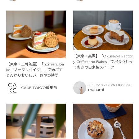
【東京・奥沢】「Okusawa Factor
y Coffee and Bakes」で出会うとっ
【東京・三軒茶屋】「nomaru ba
ておきの自家製スイーツ
ke（ノーマルベイク）」で過ごす
じんわりおいしい、おやつ時間
スイーツとパンをこよなく愛するフォト
CAKE.TOKYO編集部
グラファー
manami