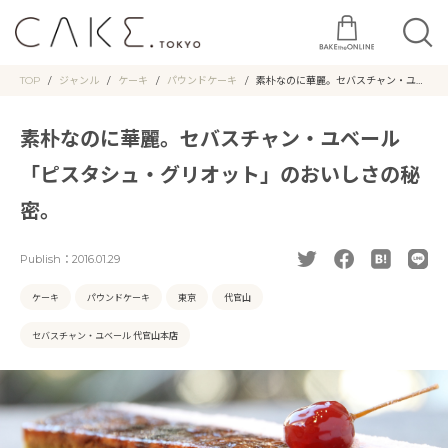
TOP
ジャンル
ケーキ
パウンドケーキ
素朴なのに華麗。セバスチャン・ユベ
ール「ピスタシュ・グリオット」のお
いしさの秘密。
素朴なのに華麗。セバスチャン・ユベール
「ピスタシュ・グリオット」のおいしさの秘
密。
Publish：
2016.01.29
ケーキ
パウンドケーキ
東京
代官山
セバスチャン・ユベール 代官山本店