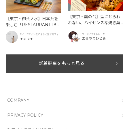
【東京・鷹の台】型にとらわ
【東京・御茶ノ水】日本茶を
れない、ハイセンスな焼き菓
楽しむ「RESTAURANT 189
子「SUN3C（サンサンク）」
9 OCHANOMIZU」の抹茶ア
スイーツとパンをこよなく愛するフォト
フードイラストレーター
フタヌーンティーと新作クリ
グラファー
manami
まるやまひとみ
ームソーダ
新着記事をもっと見る
COMPANY
PRIVACY POLICY