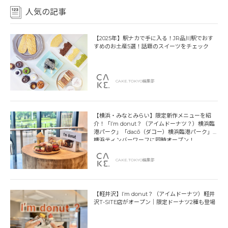
人気の記事
【2025年】駅ナカで手に入る！JR品川駅でおす
すめのお土産5選！話題のスイーツをチェック
CAKE.TOKYO編集部
【横浜・みなとみらい】限定新作メニューを紹
介！「I’m donut？（アイムドーナツ？）横浜臨
港パーク」「dacō（ダコー）横浜臨港パーク」
横浜ティンバーワーフに同時オープン！
CAKE.TOKYO編集部
【軽井沢】I’m donut？（アイムドーナツ）軽井
沢T-SITE店がオープン｜限定ドーナツ2種も登場