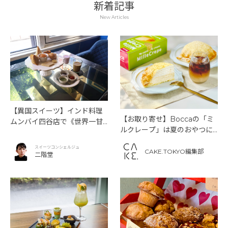
新着記事
New Articles
【異国スイーツ】インド料理
【お取り寄せ】Boccaの「ミ
ムンバイ四谷店で《世界一甘
ルクレープ」は夏のおやつに
いインドアフタヌーンティ
もぴったり！
ー》を味わう
スイーツコンシェルジュ
CAKE.TOKYO編集部
二階堂