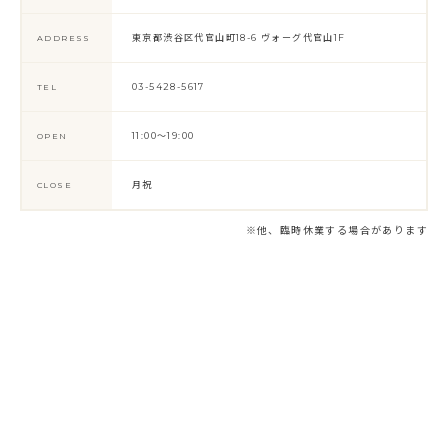
東京都渋谷区代官山町18-6 ヴォーグ代官山1F
ADDRESS
03-5428-5617
TEL
11:00～19:00
OPEN
月祝
CLOSE
※他、臨時休業する場合があります