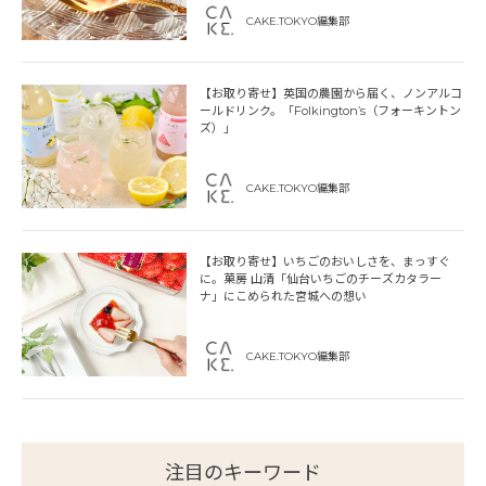
CAKE.TOKYO編集部
【お取り寄せ】英国の農園から届く、ノンアルコ
ールドリンク。「Folkington’s（フォーキントン
ズ）」
CAKE.TOKYO編集部
【お取り寄せ】いちごのおいしさを、まっすぐ
に。菓房 山清「仙台いちごのチーズカタラー
ナ」にこめられた宮城への想い
CAKE.TOKYO編集部
注目のキーワード