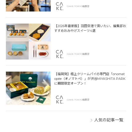
CAKE.TOKYO編集部
【2026年最新版】羽田空港で買いたい、編集部お
すすめおみやげスイーツ4選
CAKE.TOKYO編集部
【福岡発】極上クリームパイの専門店「onomat
opée（オノマトペ）」が渋谷MIYASHITA PARK
に期間限定オープン！
CAKE.TOKYO編集部
人気の記事一覧