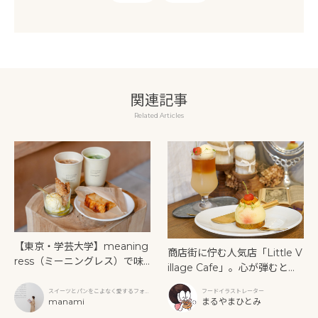
関連記事
Related Articles
【東京・学芸大学】meaning
商店街に佇む人気店「Little V
ress（ミーニングレス）で味
illage Cafe」。心が弾むとき
わう、素朴でやさしい焼き菓
めきの桃スイーツ
子と居心地のよい時間
スイーツとパンをこよなく愛するフォト
フードイラストレーター
グラファー
manami
まるやまひとみ