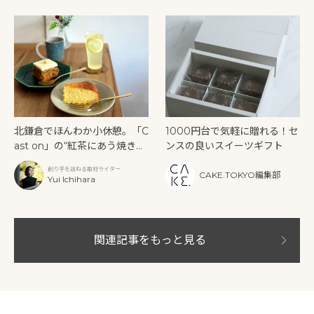
北鎌倉でほんわか小休憩。「C
1000円台で気軽に贈れる！セ
ast on」の“紅茶にあう焼き菓
ンスの良いスイーツギフト
子”と過ごす穏やかな時間
創り手を訪ねる取材ライター
CAKE.TOKYO編集部
Yui Ichihara
関連記事をもっと見る