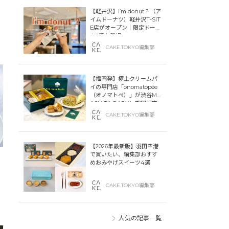
【軽井沢】I’m donut？（ア
穏
イムドーナツ）軽井沢T-SIT
E店がオープン｜限定ドーナ
ツ2種も登場
CAKE.TOKYO編集部
【福岡発】極上クリームパ
イの専門店「onomatopée
（オノマトペ）」が渋谷MIY
ASHITA PARKに期間限定
オープン！
CAKE.TOKYO編集部
【2026年最新版】羽田空港
で買いたい、編集部おすす
めおみやげスイーツ4選
せ
CAKE.TOKYO編集部
人気の記事一覧