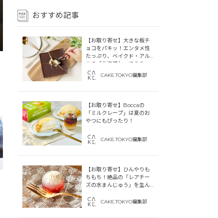
おすすめ記事
【お取り寄せ】大きな板チ
ョコをパキッ！エンタメ性
たっぷり、ベイクド・アル
ルの「北海道わってらみ
す」
CAKE.TOKYO編集部
【お取り寄せ】Boccaの
「ミルクレープ」は夏のお
やつにもぴったり！
CAKE.TOKYO編集部
【お取り寄せ】ひんやりも
ちもち！絶品の「レアチー
ズの水まんじゅう」を生ん
だ「中津菓子かねい」のス
トーリー
CAKE.TOKYO編集部