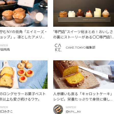
佇むNYの街角「エイミーズ・
“専門店”スイーツ総まとめ！おいしさ
ョップ」。凛としたアメリカ
の裏にストーリーがある〇〇専門店19
に込められた熱い想い。
選。
RITER
CAKE.TOKYO編集部
戸田飛鳥
のロングセラーお菓子ベスト
人参嫌いも直る「キャロットケーキ」
0年以上も愛さ続けるワケ。
レシピ。栄養たっぷりで身体に優しい
つくり方のコツ。
RITER
WRITER
田口みきこ
@ichi__ko