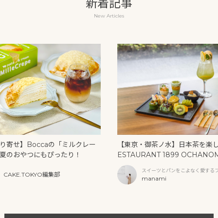
新着記事
New Articles
り寄せ】Boccaの「ミルクレー
【東京・御茶ノ水】日本茶を楽
夏のおやつにもぴったり！
ESTAURANT 1899 OCHANO
U」の抹茶アフタヌーンティー
スイーツとパンをこよなく愛する
CAKE.TOKYO編集部
リームソーダ
ファー
manami