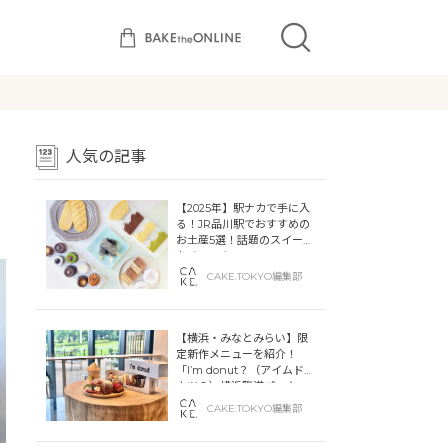
人気の記事
【2025年】駅ナカで手に入
る！JR品川駅でおすすめの
お土産5選！話題のスイーツ
をチェック
CAKE.TOKYO編集部
【横浜・みなとみらい】限
定新作メニューを紹介！
「I’m donut？（アイムドー
ナツ？）横浜臨港パーク」
「dacō（ダコー）横浜臨港
CAKE.TOKYO編集部
パーク」横浜ティンバーワ
ーフに同時オープン！