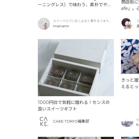
商店街に佇む
ーニングレス）で味わう、素朴でやさ
afe」
しい焼き菓子と居心地のよい時間
ツ
スイーツとパンをこよなく愛するフォトグ
ラファー
manami
きっと誰
えるとっ
1000円台で気軽に贈れる！センスの
良いスイーツギフト
W
CAKE.TOKYO編集部
f