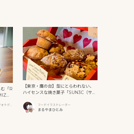
【東京・鷹の台】型にとらわれない、
しむ「R
ハイセンスな焼き菓子「SUN3C（サン
MIZ
サンク）」
と新作ク
フォトグラ
フードイラストレーター
まるやまひとみ