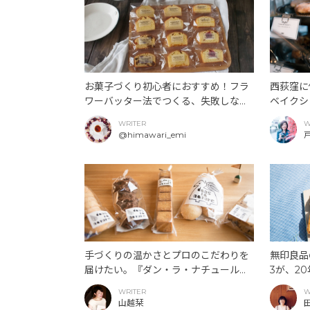
お菓子づくり初心者におすすめ！フラ
西荻窪に
ワーバッター法でつくる、失敗しない
ベイクシ
パウンドケーキのレシピ。
ンベイク
WRITER
W
@himawari_emi
手づくりの温かさとプロのこだわりを
無印良品
届けたい。『ダン・ラ・ナチュール』
3が、2
千葉さんが10年目に描く「おかしの
WRITER
W
わ」。
山越栞