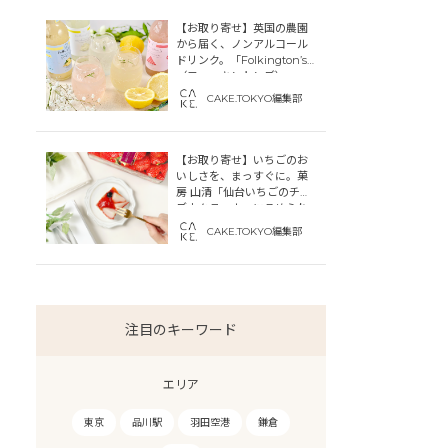
【お取り寄せ】英国の農園
から届く、ノンアルコール
ドリンク。「Folkington’s
（フォーキントンズ）」
CAKE.TOKYO編集部
【お取り寄せ】いちごのお
いしさを、まっすぐに。菓
房 山清「仙台いちごのチー
ズカタラーナ」にこめられ
た宮城への想い
CAKE.TOKYO編集部
注目のキーワード
エリア
東京
品川駅
羽田空港
鎌倉