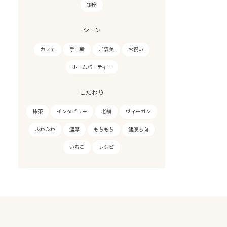
銀座
シーン
カフェ
手土産
ご褒美
お祝い
ホームパーティー
こだわり
抹茶
インタビュー
老舗
ヴィーガン
ふわふわ
濃厚
もちもち
健康志向
いちご
レシピ