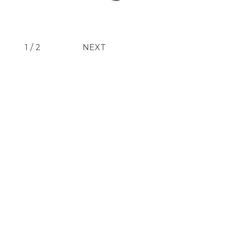
1
/
2
NEXT