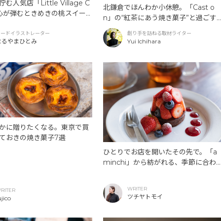
人気店「Little Village C
北鎌倉でほんわか小休憩。「Cast o
。心が弾むときめきの桃スイー
n」の“紅茶にあう焼き菓子”と過ごす
やかな時間
フードイラストレーター
創り手を訪ねる取材ライター
まるやまひとみ
Yui Ichihara
かに贈りたくなる。東京で買
ておきの焼き菓子7選
ひとりでお店を開いたその先で。「a
minchi」から紡がれる、季節に合わ
て移ろうデザート。
WRITER
RITER
ツチヤトモイ
ujico