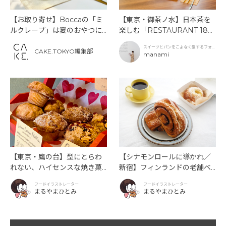
【お取り寄せ】Boccaの「ミ
【東京・御茶ノ水】日本茶を
ルクレープ」は夏のおやつに
楽しむ「RESTAURANT 189
もぴったり！
9 OCHANOMIZU」の抹茶ア
スイーツとパンをこよなく愛するフォト
フタヌーンティーと新作クリ
CAKE.TOKYO編集部
グラファー
manami
ームソーダ
【東京・鷹の台】型にとらわ
【シナモンロールに導かれ／
れない、ハイセンスな焼き菓
新宿】フィンランドの老舗ベ
子「SUN3C（サンサンク）」
ーカリーカフェが日本上陸！
フードイラストレーター
フードイラストレーター
「Ekberg（エクベリ）」
まるやまひとみ
まるやまひとみ