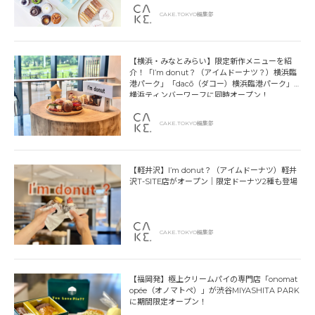
CAKE.TOKYO編集部
【横浜・みなとみらい】限定新作メニューを紹
介！「I’m donut？（アイムドーナツ？）横浜臨
港パーク」「dacō（ダコー）横浜臨港パーク」
横浜ティンバーワーフに同時オープン！
CAKE.TOKYO編集部
【軽井沢】I’m donut？（アイムドーナツ）軽井
沢T-SITE店がオープン｜限定ドーナツ2種も登場
CAKE.TOKYO編集部
【福岡発】極上クリームパイの専門店「onomat
opée（オノマトペ）」が渋谷MIYASHITA PARK
に期間限定オープン！