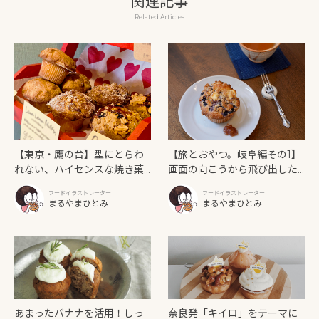
関連記事
Related Articles
【東京・鷹の台】型にとらわ
【旅とおやつ。岐阜編その1】
れない、ハイセンスな焼き菓
画面の向こうから飛び出した
子「SUN3C（サンサンク）」
世界。
フードイラストレーター
フードイラストレーター
まるやまひとみ
まるやまひとみ
あまったバナナを活用！しっ
奈良発「キイロ」をテーマに