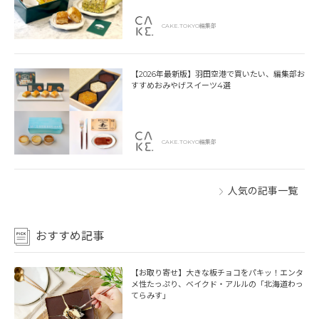
CAKE.TOKYO編集部
【2026年最新版】羽田空港で買いたい、編集部お
すすめおみやげスイーツ4選
CAKE.TOKYO編集部
人気の記事一覧
おすすめ記事
【お取り寄せ】大きな板チョコをパキッ！エンタ
メ性たっぷり、ベイクド・アルルの「北海道わっ
てらみす」