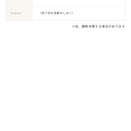
（売り切れ次第おしまい）
CLOSE
※他、臨時休業する場合があります