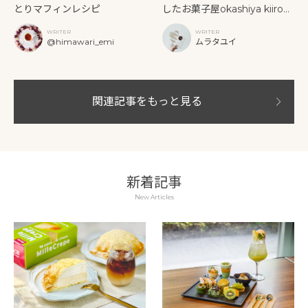
とりマフィンレシピ
したお菓子屋okashiya kiiro。
ユーモア溢れるアイデアと色
WRITER
WRITER
に込められた思い。
@himawari_emi
ムラタユイ
関連記事をもっと見る
新着記事
New Articles