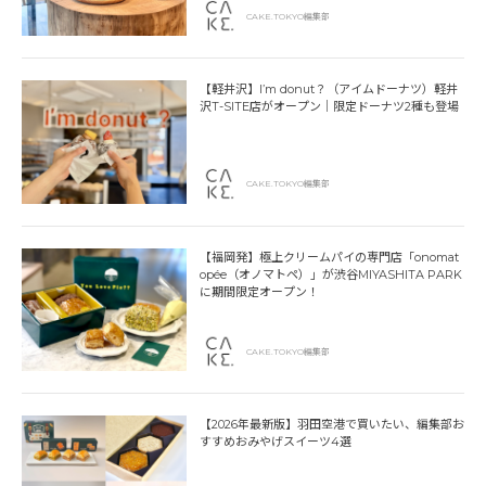
CAKE.TOKYO編集部
【軽井沢】I’m donut？（アイムドーナツ）軽井
沢T-SITE店がオープン｜限定ドーナツ2種も登場
CAKE.TOKYO編集部
【福岡発】極上クリームパイの専門店「onomat
opée（オノマトペ）」が渋谷MIYASHITA PARK
に期間限定オープン！
CAKE.TOKYO編集部
【2026年最新版】羽田空港で買いたい、編集部お
すすめおみやげスイーツ4選