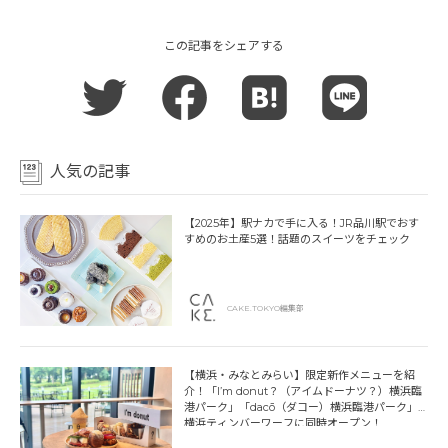
この記事をシェアする
人気の記事
【2025年】駅ナカで手に入る！JR品川駅でおす
すめのお土産5選！話題のスイーツをチェック
CAKE.TOKYO編集部
【横浜・みなとみらい】限定新作メニューを紹
介！「I’m donut？（アイムドーナツ？）横浜臨
港パーク」「dacō（ダコー）横浜臨港パーク」
横浜ティンバーワーフに同時オープン！