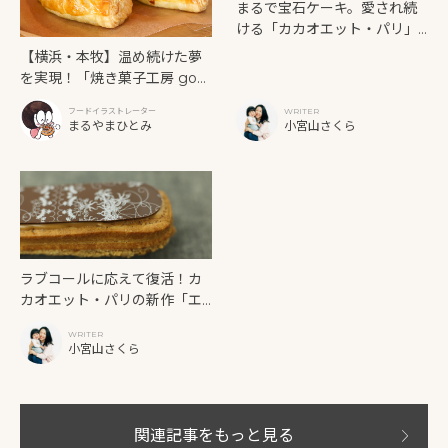
まるで宝石ケーキ。愛され続
ける「カカオエット・パリ」
シェフの哲学。
【横浜・本牧】温め続けた夢
を実現！「焼き菓子工房 gour
met et gourmand」
フードイラストレーター
WRITER
まるやまひとみ
小宮山さくら
ラブコールに応えて復活！カ
カオエット・パリの新作「エ
クレアカフェ」が運ぶフラン
WRITER
スの香り。
小宮山さくら
関連記事をもっと見る