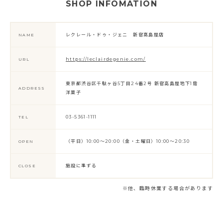
SHOP INFOMATION
レクレール・ドゥ・ジェニ 新宿髙島屋店
NAME
https://leclairdegenie.com/
URL
東京都渋谷区千駄ヶ谷5丁目24番2号 新宿高島屋地下1階
ADDRESS
洋菓子
03-5361-1111
TEL
（平日）10:00～20:00（金・土曜日）10:00～20:30
OPEN
施設に準ずる
CLOSE
※他、臨時休業する場合があります