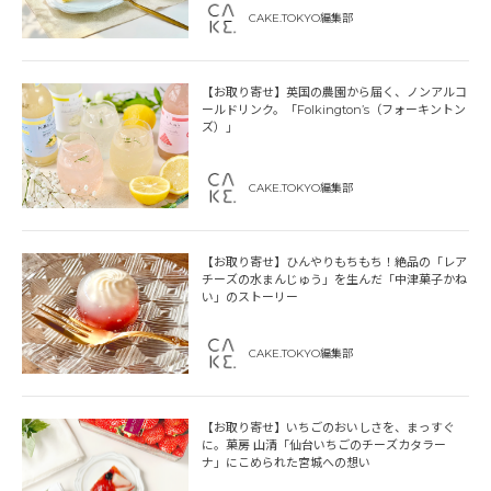
CAKE.TOKYO編集部
【お取り寄せ】英国の農園から届く、ノンアルコ
ールドリンク。「Folkington’s（フォーキントン
ズ）」
CAKE.TOKYO編集部
【お取り寄せ】ひんやりもちもち！絶品の「レア
チーズの水まんじゅう」を生んだ「中津菓子かね
い」のストーリー
CAKE.TOKYO編集部
【お取り寄せ】いちごのおいしさを、まっすぐ
に。菓房 山清「仙台いちごのチーズカタラー
ナ」にこめられた宮城への想い