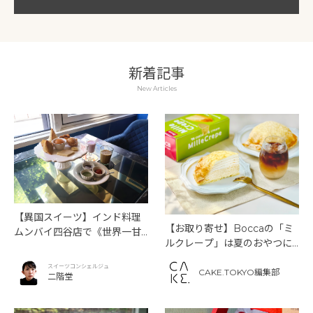
新着記事
New Articles
【異国スイーツ】インド料理
【お取り寄せ】Boccaの「ミ
ムンバイ四谷店で《世界一甘
ルクレープ」は夏のおやつに
いインドアフタヌーンティ
もぴったり！
ー》を味わう
スイーツコンシェルジュ
CAKE.TOKYO編集部
二階堂