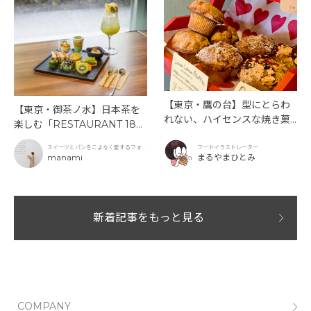
【東京・鷹の台】型にとらわ
【東京・御茶ノ水】日本茶を
れない、ハイセンスな焼き菓
楽しむ「RESTAURANT 189
子「SUN3C（サンサンク）」
9 OCHANOMIZU」の抹茶ア
スイーツとパンをこよなく愛するフォト
フードイラストレーター
フタヌーンティーと新作クリ
グラファー
manami
まるやまひとみ
ームソーダ
新着記事をもっと見る
COMPANY