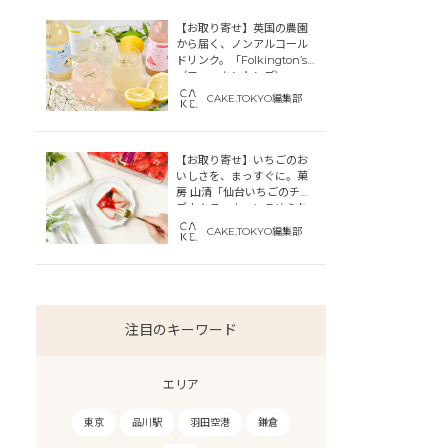
【お取り寄せ】英国の農園
から届く、ノンアルコール
ドリンク。「Folkington’s
（フォーキントンズ）」
CAKE.TOKYO編集部
【お取り寄せ】いちごのお
いしさを、まっすぐに。菓
房 山清「仙台いちごのチー
ズカタラーナ」にこめられ
た宮城への想い
CAKE.TOKYO編集部
注目のキーワード
エリア
東京
品川駅
羽田空港
鎌倉