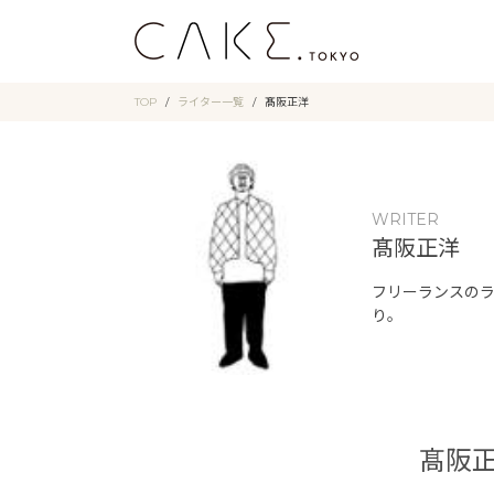
TOP
ライター一覧
髙阪正洋
WRITER
髙阪正洋
フリーランスの
り。
髙阪