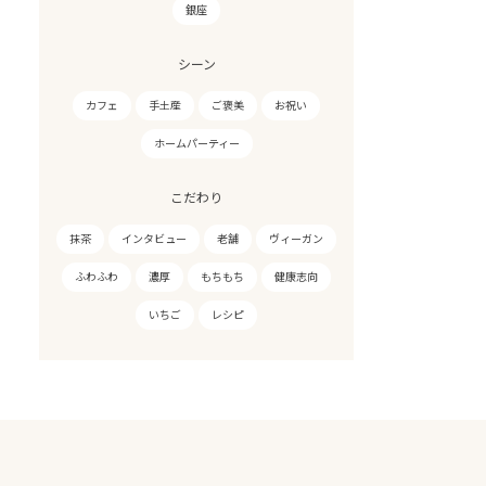
銀座
シーン
カフェ
手土産
ご褒美
お祝い
ホームパーティー
こだわり
抹茶
インタビュー
老舗
ヴィーガン
ふわふわ
濃厚
もちもち
健康志向
いちご
レシピ