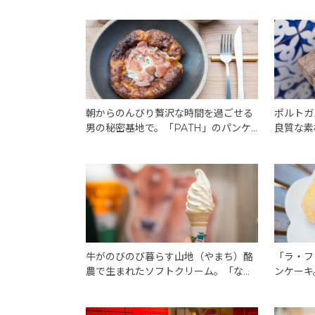
朝からのんびり贅沢な時間を過ごせる
ポルトガ
男の秘密基地で。「PATH」のパンケ
良質な素
ーキには、素材の贅が尽くされてい
アノ」の
た。
ッチな味
牛がのびのび暮らす山地（やまち）酪
「ラ・フ
農で生まれたソフトクリーム。「なか
ンケーキ
ほら牧場」には、世界的にも珍しい酪
ズがちり
農が生きていた。
い”一皿