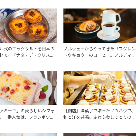
ル式のエッグタルトを日本の
ノルウェーからやってきた「フグレン
材で。「ナタ・デ・クリスチ
トウキョウ」のコーヒー。ノルディッ
エッグタルトは、本場よりリ
クローストで、甘みと酸味が生む立体
わい。
感のある味わいに出会おう。
ァミーユ」の愛らしいシフォ
【閉店】洋菓子で培ったノウハウで、
。一番人気は、フランボワー
和と洋を共鳴。ふわふわしっとりの新
ばめられた“目にもおいし
感覚生どら焼き「DOU(ドウ)」。
。