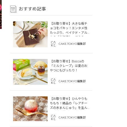
おすすめ記事
【お取り寄せ】大きな板チ
ョコをパキッ！エンタメ性
たっぷり、ベイクド・アル
ルの「北海道わってらみ
す」
CAKE.TOKYO編集部
【お取り寄せ】Boccaの
「ミルクレープ」は夏のお
やつにもぴったり！
CAKE.TOKYO編集部
【お取り寄せ】ひんやりも
ちもち！絶品の「レアチー
ズの水まんじゅう」を生ん
だ「中津菓子かねい」のス
トーリー
CAKE.TOKYO編集部