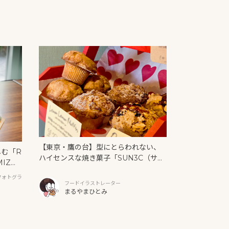
【東京・鷹の台】型にとらわれない、
しむ「R
ハイセンスな焼き菓子「SUN3C（サン
MIZ
サンク）」
と新作ク
フォトグラ
フードイラストレーター
まるやまひとみ