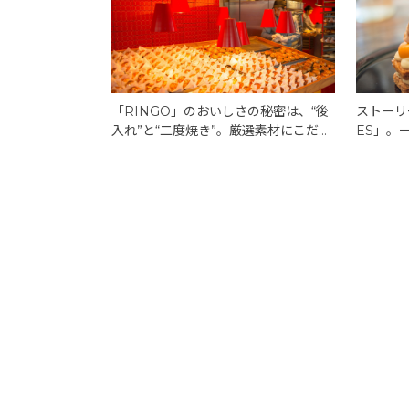
「RINGO」のおいしさの秘密は、“後
ストーリ
入れ”と“二度焼き”。厳選素材にこだわ
ES」。
った、手間を惜しまないアップルパ
た、季節
イ。