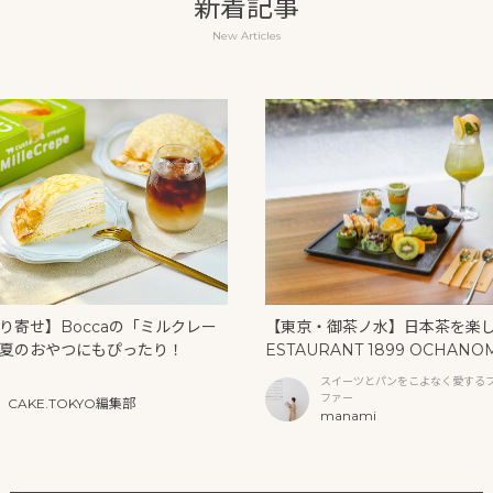
新着記事
New Articles
り寄せ】Boccaの「ミルクレー
【東京・御茶ノ水】日本茶を楽
夏のおやつにもぴったり！
ESTAURANT 1899 OCHANO
U」の抹茶アフタヌーンティー
スイーツとパンをこよなく愛する
リームソーダ
ファー
CAKE.TOKYO編集部
manami