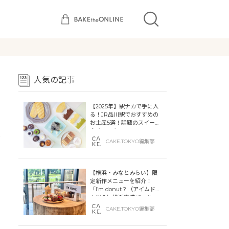
人気の記事
【2025年】駅ナカで手に入
る！JR品川駅でおすすめの
お土産5選！話題のスイーツ
をチェック
あ
CAKE.TOKYO編集部
【横浜・みなとみらい】限
定新作メニューを紹介！
「I’m donut？（アイムドー
ナツ？）横浜臨港パーク」
「dacō（ダコー）横浜臨港
CAKE.TOKYO編集部
パーク」横浜ティンバーワ
ーフに同時オープン！