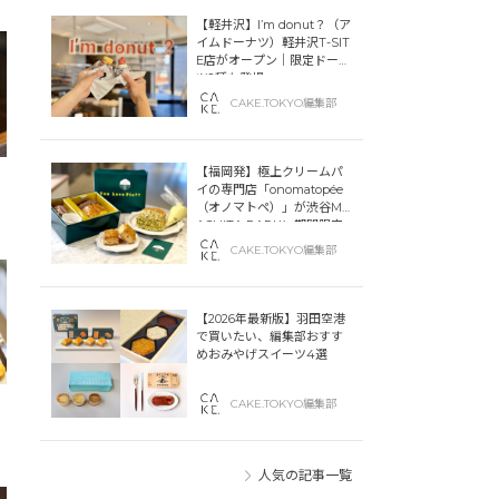
【軽井沢】I’m donut？（ア
イムドーナツ）軽井沢T-SIT
E店がオープン｜限定ドーナ
ツ2種も登場
CAKE.TOKYO編集部
【福岡発】極上クリームパ
イの専門店「onomatopée
（オノマトペ）」が渋谷MIY
ASHITA PARKに期間限定
オープン！
CAKE.TOKYO編集部
【2026年最新版】羽田空港
で買いたい、編集部おすす
めおみやげスイーツ4選
CAKE.TOKYO編集部
人気の記事一覧