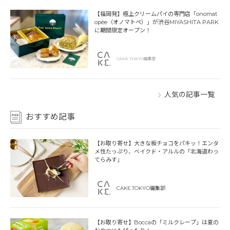
【福岡発】極上クリームパイの専門店「onomat
opée（オノマトペ）」が渋谷MIYASHITA PARK
に期間限定オープン！
CAKE.TOKYO編集部
人気の記事一覧
おすすめ記事
【お取り寄せ】大きな板チョコをパキッ！エンタ
メ性たっぷり、ベイクド・アルルの「北海道わっ
てらみす」
CAKE.TOKYO編集部
【お取り寄せ】Boccaの「ミルクレープ」は夏の