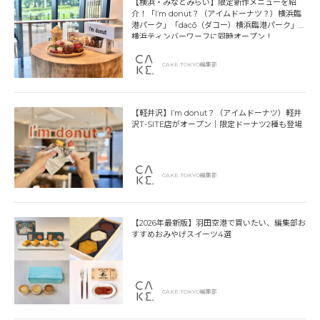
【横浜・みなとみらい】限定新作メニューを紹
介！「I’m donut？（アイムドーナツ？）横浜臨
港パーク」「dacō（ダコー）横浜臨港パーク」
横浜ティンバーワーフに同時オープン！
CAKE.TOKYO編集部
【軽井沢】I’m donut？（アイムドーナツ）軽井
沢T-SITE店がオープン｜限定ドーナツ2種も登場
CAKE.TOKYO編集部
【2026年最新版】羽田空港で買いたい、編集部お
すすめおみやげスイーツ4選
CAKE.TOKYO編集部