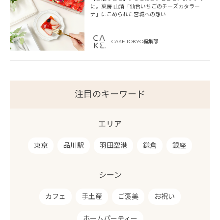
に。菓房 山清「仙台いちごのチーズカタラー
ナ」にこめられた宮城への想い
CAKE.TOKYO編集部
注目のキーワード
エリア
東京
品川駅
羽田空港
鎌倉
銀座
シーン
カフェ
手土産
ご褒美
お祝い
ホームパーティー