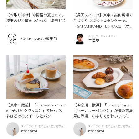
【お取り寄せ】粉問屋の夏じたく。
【異国スイーツ】東京・高田馬場で
埼玉の梨と梅をつかった「埼玉ぜり
手づくりウズベキスタンケーキ。
ー」
「SAMARKAND TERRACE （サ
マルカンド テラス）」
スイーツコンシェルジュ
CAKE.TOKYO編集部
二階堂
【東京・蔵前】「chigaya kurama
【神奈川・横浜】「Bakery bank
e（チガヤ クラマエ）」で味わう、
（ベーカリーバンク）」が横浜高島
心ほどけるスイーツとパン
屋に登場。小ぶりでかわいい“プテ
ィ・コレクション”
スイーツとパンをこよなく愛するフォト
スイーツとパンをこよなく愛するフォト
グラファー
manami
グラファー
manami