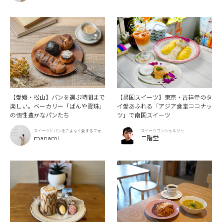
【愛媛・松山】パンを選ぶ時間まで
【異国スイーツ】東京・吉祥寺のタ
楽しい。ベーカリー「ぱんや雲珠」
イ愛あふれる「アジア食堂ココナッ
の個性豊かなパンたち
ツ」で南国スイーツ
スイーツとパンをこよなく愛するフォト
スイーツコンシェルジュ
グラファー
manami
二階堂