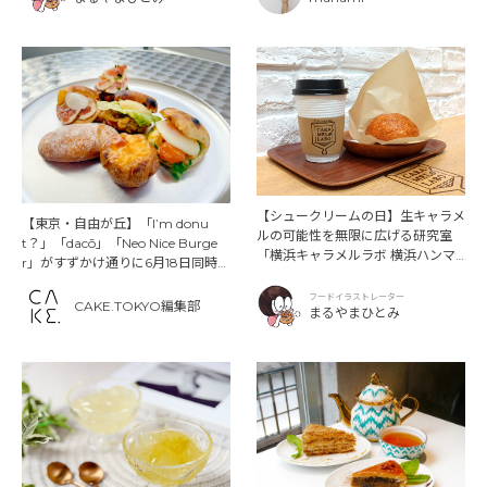
【シュークリームの日】生キャラメ
【東京・自由が丘】「I’m donu
ルの可能性を無限に広げる研究室
t？」「dacō」「Neo Nice Burge
「横浜キャラメルラボ 横浜ハンマ
r」がすずかけ通りに6月18日同時オ
ーヘッド店」
ープン！限定メニューも登場
フードイラストレーター
CAKE.TOKYO編集部
まるやまひとみ