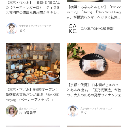
【東京・代々木】 「BENE REGAL
【横浜・みなみとみらい】「I’m do
O（ベーネ・レガーロ）」ティラミ
nut？」「dacō」「Neo Nice Burg
ス専門店の濃厚な再現度からキレの
er」が横浜ハンマーヘッドに初集
ある苦味まで、個性が際立つ3つの
結。朝から一日楽しめる食の新スポ
フィナンシェ
文字を紡ぐフィナンシェマニア
ット誕生！
CAKE.TOKYO編集部
らく
【京都・伏見】 日本酒がじゅわっ
【東京・下北沢】朝9時オープン！
とあふれ出す。「玉乃光酒造」が放
新感覚の甘めパンが並ぶ 「BAKER
つ、大人のための発酵フィナンシェ
Aoyagi（ベーカーアオヤギ）」
旅するパンマニア
文字を紡ぐフィナンシェマニア
片山智香子
らく