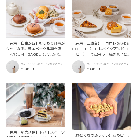
【東京・三鷹台】「コロレBAKE&
【東京・自由が丘】むっちり食感が
COFFEE（コロレベイクアンドコ
クセになる。韓国ベーグル専門店
ーヒー）」で出会う、焼き菓子とパ
「AREUM BAGEL（アルムベー
ンのやさしい時間
グル）」
スイーツとパンをこよなく愛するフォト
スイーツとパンをこよなく愛するフォト
グラファー
manami
グラファー
manami
【東京・新大久保】ドバイスイーツ
【ひとくちのふうけい】幻のピーナ