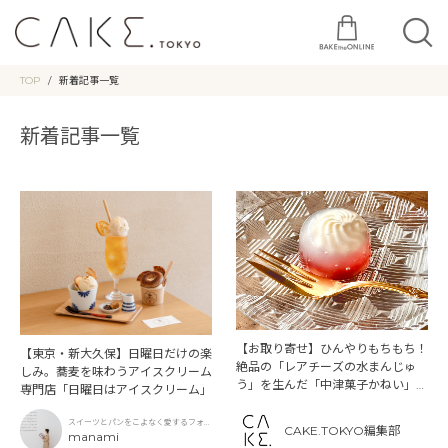
TOP
新着記事一覧
新着記事一覧
【お取り寄せ】ひんやりもちもち！
【東京・新大久保】日曜日だけの楽
絶品の「レアチーズの水まんじゅ
しみ。蕎麦を味わうアイスクリーム
う」を生んだ「中津菓子かねい」の
専門店「日曜日はアイスクリーム」
ストーリー
スイーツとパンをこよなく愛するフォト
CAKE.TOKYO編集部
グラファー
manami