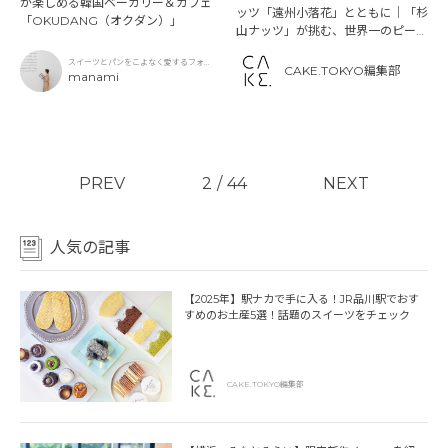
が楽しめる韓国ベーカリー＆カフェ
ッツ「遠州小落花」とともに｜「杉
「OKUDANG（オクダン）」
山ナッツ」が挑む、世界一のピーナ
ッツバターとその先にある未来
スイーツとパンをこよなく愛するフォト
CAKE.TOKYO編集部
グラファー
manami
PREV
2
/
44
NEXT
人気の記事
【2025年】駅ナカで手に入る！JR品川駅でおす
すめのお土産5選！話題のスイーツをチェック
CAKE.TOKYO編集部