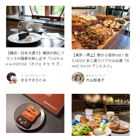
【横浜・日本大通り】横浜の街にフ
【東京・押上】駅から徒歩6分！他
ランスの風景を映し出す「CAFE d
とはひとあじ違うバブカは必食「B
e la PRESSE（カフェ ドゥ ラ プレ
AKE SHOP アンとルイ」
ス）」
フードイラストレーター
旅するパンマニア
まるやまひとみ
片山智香子