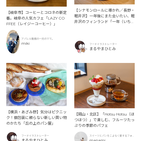
【シナモンロールに導かれ／長野・
【岐阜市】コーヒーとコロネの新定
軽井沢】一年後にまた会いたい、軽
番。岐阜の人気カフェ「LAZY CO
井沢のフィンランド「一年（いちね
FFEE（レイジーコーヒー）」
ん）」
アパレル勤務の一児のママ。
miki
フードイラストレーター
まるやまひとみ
【横浜・あざみ野】気分はピクニッ
【岡山・北区】「Hotsu Hotsu（ほ
ク！個包装に頼らない新しい買い物
つほつ）」で楽しむ、フルーツたっ
のかたち「丘の上のパン屋」
ぷりの季節のパフェ
フードイラストレーター
スイーツとパンをこよなく愛するフォト
まるやまひとみ
グラファー
manami