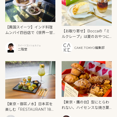
【異国スイーツ】インド料理
【お取り寄せ】Boccaの「ミ
ムンバイ四谷店で《世界一甘
ルクレープ」は夏のおやつに
いインドアフタヌーンティ
もぴったり！
ー》を味わう
スイーツコンシェルジュ
CAKE.TOKYO編集部
二階堂
【東京・鷹の台】型にとらわ
【東京・御茶ノ水】日本茶を
れない、ハイセンスな焼き菓
楽しむ「RESTAURANT 189
子「SUN3C（サンサンク）」
9 OCHANOMIZU」の抹茶ア