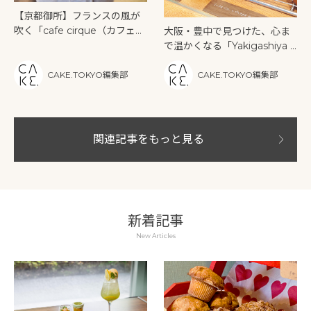
【京都御所】フランスの風が
吹く「cafe cirque（カフェシ
大阪・豊中で見つけた、心ま
ルク）」心踊るタルトが並ぶ
で温かくなる「Yakigashiya L
店
ucca」のやさしいお菓子
CAKE.TOKYO編集部
CAKE.TOKYO編集部
関連記事をもっと見る
新着記事
New Articles