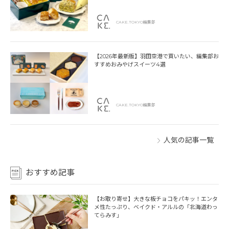
CAKE.TOKYO編集部
【2026年最新版】羽田空港で買いたい、編集部お
すすめおみやげスイーツ4選
CAKE.TOKYO編集部
人気の記事一覧
おすすめ記事
【お取り寄せ】大きな板チョコをパキッ！エンタ
メ性たっぷり、ベイクド・アルルの「北海道わっ
てらみす」