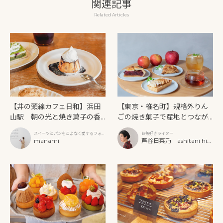
関連記事
Related Articles
【東京・椎名町】規格外りん
【井の頭線カフェ日和】浜田
ごの焼き菓子で産地とつなが
山駅 朝の光と焼き菓子の香
る「林檎と紅茶と」
りに包まれる。「ou（オ
お茶好きライター
スイーツとパンをこよなく愛するフォト
ウ）」で味わう、記憶に残る
芦谷日菜乃 ashitani hin
グラファー
manami
やさしい甘さ
ano