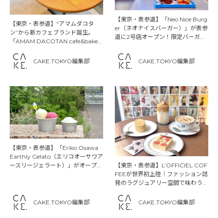
【東京・表参道】「Neo Nice Burg
【東京・表参道】“アマムダコタ
er（ネオナイスバーガー）」が表参
ン”から新カフェブランド誕生。
道に2号店オープン！限定バーガー
「AMAM DACOTAN cafe&bake
や新作サイドメニューを徹底紹介
（アマムダコタン カフェ＆ベイ
ク）」でしか味わえない、新し
CAKE.TOKYO編集部
CAKE.TOKYO編集部
い“ベイク体験”
【東京・表参道】「Eriko Osawa
Earthly Gelato（エリコオーサワア
ースリージェラート）」がオープン
【東京・表参道】L’OFFICIEL COF
｜野菜×無添加素材の“地球にやさし
FEEが世界初上陸｜ファッション誌
いジェラート”
発のラグジュアリー空間で味わうス
イーツとコーヒー
CAKE.TOKYO編集部
CAKE.TOKYO編集部