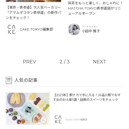
抹茶をもっと楽しく、おしゃれに！
【東京・表参道】大人気ベーカリー
MATCHA TOKYO表参道店がリニ
「アマムダコタン表参道」の新作パ
ューアルオープン
ンをチェック！
フードライター
CAKE.TOKYO編集部
小田中 雅子
PREV
2
/
3
NEXT
人気の記事
【2025年】駅ナカで手に入る！JR品川駅でおす
すめのお土産5選！話題のスイーツをチェック
CAKE.TOKYO編集部