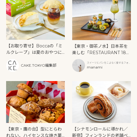
【お取り寄せ】Boccaの「ミ
【東京・御茶ノ水】日本茶を
ルクレープ」は夏のおやつに
楽しむ「RESTAURANT 189
もぴったり！
9 OCHANOMIZU」の抹茶ア
スイーツとパンをこよなく愛するフォト
フタヌーンティーと新作クリ
CAKE.TOKYO編集部
グラファー
manami
ームソーダ
【東京・鷹の台】型にとらわ
【シナモンロールに導かれ／
れない、ハイセンスな焼き菓
新宿】フィンランドの老舗ベ