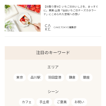
【お取り寄せ】いちごのおいしさを、まっすぐ
に。菓房 山清「仙台いちごのチーズカタラー
ナ」にこめられた宮城への想い
CAKE.TOKYO編集部
注目のキーワード
エリア
東京
品川駅
羽田空港
鎌倉
銀座
シーン
カフェ
手土産
ご褒美
お祝い