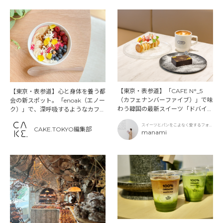
【東京・表参道】「CAFE N°_5
【東京・表参道】心と身体を養う都
（カフェナンバーファイブ）」で味
会の新スポット。「enoak（エノー
わう韓国の最新スイーツ「ドバイチ
ク）」で、深呼吸するようなカフェ
ョコ」の魅力
体験を
スイーツとパンをこよなく愛するフォト
CAKE.TOKYO編集部
グラファー
manami