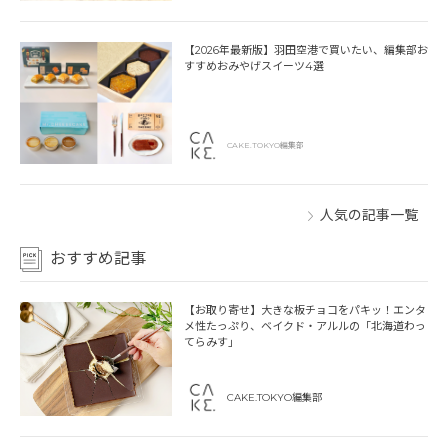
【2026年最新版】羽田空港で買いたい、編集部お
すすめおみやげスイーツ4選
CAKE.TOKYO編集部
人気の記事一覧
おすすめ記事
【お取り寄せ】大きな板チョコをパキッ！エンタ
メ性たっぷり、ベイクド・アルルの「北海道わっ
てらみす」
CAKE.TOKYO編集部