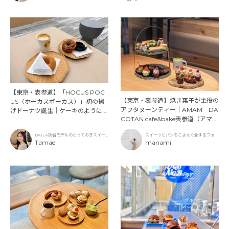
【東京・表参道】「HOCUS POC
【東京・表参道】焼き菓子が主役の
US（ホーカスポーカス）」初の揚
アフタヌーンティー｜AMAM DA
げドーナツ誕生｜ケーキのように美
COTAN cafe&bake表参道（アマム
しいドーナツ専門店
ダコタン カフェアンドベイク）
BAILA読者モデルのとっておきスイー
スイーツとパンをこよなく愛するフォト
ツ
Tamae
グラファー
manami