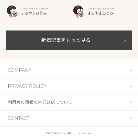
子「SUN3C（サンサンク）」
ーカリーカフェが日本上陸！
フードイラストレーター
フードイラストレーター
「Ekberg（エクベリ）」
まるやまひとみ
まるやまひとみ
新着記事をもっと見る
COMPANY
PRIVACY POLICY
利用者の情報の外部送信について
CONTACT
2023 BAKE Inc. All rights reserved.