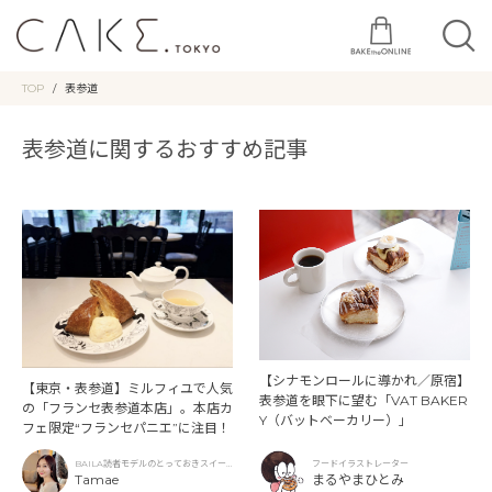
TOP
表参道
表参道に関するおすすめ記事
【シナモンロールに導かれ／原宿】
【東京・表参道】ミルフィユで人気
表参道を眼下に望む「VAT BAKER
の「フランセ表参道本店」。本店カ
Y（バットベーカリー）」
フェ限定“フランセパニエ”に注目！
BAILA読者モデルのとっておきスイー
フードイラストレーター
ツ
Tamae
まるやまひとみ