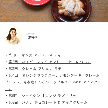
WRITER
北條芽似
・
第1回 マムズ アップル & ティー
・
第2回 ネイバーフッド アンド コーヒーについて
・
第3回 クレーム ブリュレ ラテ
・
第4回 オレンジブラウニー、レモンケーキ、クレーム
ブリュレ、青森産りんごのアップルパイ with アイスクリ
ーム
・
第5回 シェイクン オレンジ ラズベリー
・
第6回 バナナ チョコレート & アイスクリーム