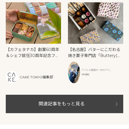
【カフェタナカ】創業60周年
【名古屋】バターにこだわる
＆シェフ就任30周年記念フォ
焼き菓子専門店「Buttery(バ
トブック発売
タリー)」
アパレル勤務の一児のママ。
miki
CAKE.TOKYO編集部
関連記事をもっと見る