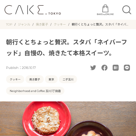
TOP
ジャンル
焼き菓子
クッキー
朝行くとちょっと贅沢。スタバ「ネイバー
フッド」自慢の、焼きたて本格スイーツ。
朝行くとちょっと贅沢。スタバ「ネイバーフ
ッド」自慢の、焼きたて本格スイーツ。
Publish：
2016.10.17
クッキー
焼き菓子
東京
二子玉川
Neighborhood and Coffee 玉川3丁目店