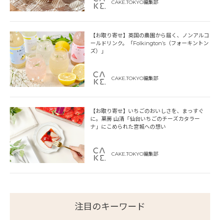
CAKE.TOKYO編集部
【お取り寄せ】英国の農園から届く、ノンアルコ
ールドリンク。「Folkington’s（フォーキントン
ズ）」
CAKE.TOKYO編集部
【お取り寄せ】いちごのおいしさを、まっすぐ
に。菓房 山清「仙台いちごのチーズカタラー
ナ」にこめられた宮城への想い
CAKE.TOKYO編集部
注目のキーワード