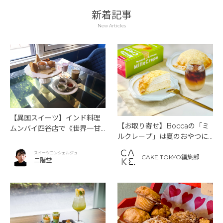
新着記事
New Articles
【異国スイーツ】インド料理
【お取り寄せ】Boccaの「ミ
ムンバイ四谷店で《世界一甘
ルクレープ」は夏のおやつに
いインドアフタヌーンティ
もぴったり！
ー》を味わう
スイーツコンシェルジュ
CAKE.TOKYO編集部
二階堂