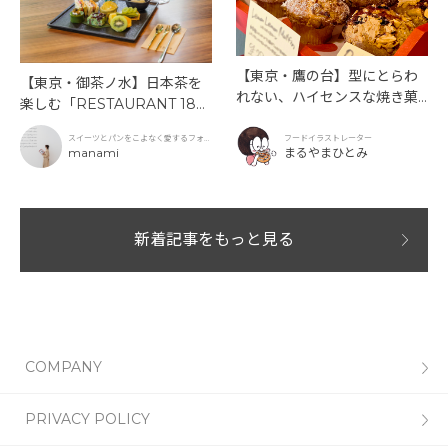
【東京・鷹の台】型にとらわ
【東京・御茶ノ水】日本茶を
れない、ハイセンスな焼き菓
楽しむ「RESTAURANT 189
子「SUN3C（サンサンク）」
9 OCHANOMIZU」の抹茶ア
スイーツとパンをこよなく愛するフォト
フードイラストレーター
フタヌーンティーと新作クリ
グラファー
manami
まるやまひとみ
ームソーダ
新着記事をもっと見る
COMPANY
PRIVACY POLICY