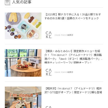
人気の記事
【2025年】駅ナカで手に入る！JR品川駅でおす
すめのお土産5選！話題のスイーツをチェック
CAKE.TOKYO編集部
【横浜・みなとみらい】限定新作メニューを紹
介！「I’m donut？（アイムドーナツ？）横浜臨
港パーク」「dacō（ダコー）横浜臨港パーク」
横浜ティンバーワーフに同時オープン！
CAKE.TOKYO編集部
【軽井沢】I’m donut？（アイムドーナツ）軽井
沢T-SITE店がオープン｜限定ドーナツ2種も登場