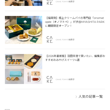
CAKE.TOKYO編集部
【福岡発】極上クリームパイの専門店「onomat
opée（オノマトペ）」が渋谷MIYASHITA PARK
に期間限定オープン！
CAKE.TOKYO編集部
【2026年最新版】羽田空港で買いたい、編集部お
すすめおみやげスイーツ4選
CAKE.TOKYO編集部
人気の記事一覧