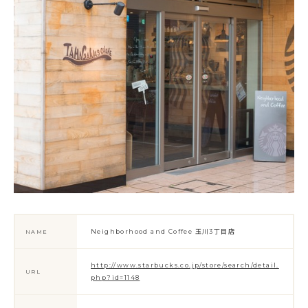
Neighborhood and Coffee 玉川3丁目店
NAME
http://www.starbucks.co.jp/store/search/detail.
URL
php?id=1148