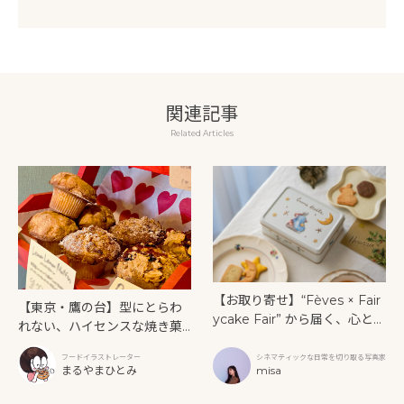
関連記事
Related Articles
【お取り寄せ】“Fèves × Fair
【東京・鷹の台】型にとらわ
ycake Fair” から届く、心とき
れない、ハイセンスな焼き菓
めく「クリスマス限定のビス
子「SUN3C（サンサンク）」
ケット缶」
フードイラストレーター
シネマティックな日常を切り取る写真家
まるやまひとみ
misa