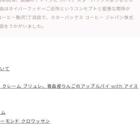
の最終回は、店舗のデザインについて。スターバックスよりもさら
由はネイバーフッド＝ご近所というコンセプトと密接な関係が
コーヒー駒沢1丁目店で、スターバックス コーヒー ジャパン株式
話をうかがいました。
ついて
クレーム ブリュレ、青森産りんごのアップルパイ with アイス
ーム
アーモンド クロワッサン