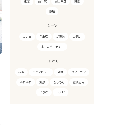
東京
品川駅
羽田空港
鎌倉
銀座
シーン
カフェ
手土産
ご褒美
お祝い
ホームパーティー
こだわり
抹茶
インタビュー
老舗
ヴィーガン
ふわふわ
濃厚
もちもち
健康志向
いちご
レシピ
み