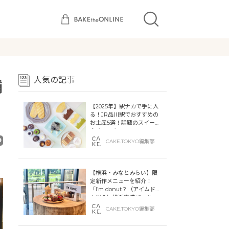
人気の記事
舗
【2025年】駅ナカで手に入
る！JR品川駅でおすすめの
お土産5選！話題のスイーツ
をチェック
CAKE.TOKYO編集部
【横浜・みなとみらい】限
定新作メニューを紹介！
「I’m donut？（アイムドー
ナツ？）横浜臨港パーク」
「dacō（ダコー）横浜臨港
CAKE.TOKYO編集部
パーク」横浜ティンバーワ
ーフに同時オープン！