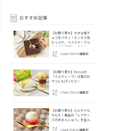
おすすめ記事
【お取り寄せ】大きな板チ
ョコをパキッ！エンタメ性
たっぷり、ベイクド・アル
ルの「北海道わってらみ
す」
CAKE.TOKYO編集部
【お取り寄せ】Boccaの
「ミルクレープ」は夏のお
やつにもぴったり！
CAKE.TOKYO編集部
【お取り寄せ】ひんやりも
ちもち！絶品の「レアチー
ズの水まんじゅう」を生ん
だ「中津菓子かねい」のス
トーリー
CAKE.TOKYO編集部