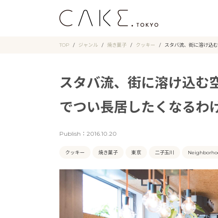
TOP
ジャンル
焼き菓子
クッキー
スタバ流、街に溶け込む
スタバ流、街に溶け込む
でつい長居したくなるわ
Publish：
2016.10.20
クッキー
焼き菓子
東京
二子玉川
Neighborho