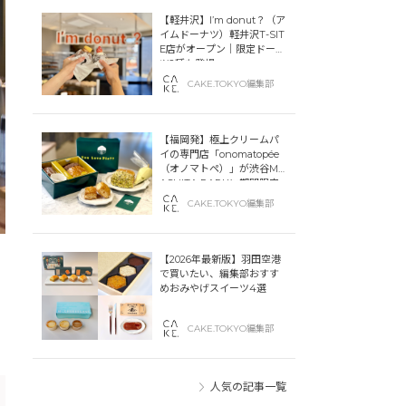
【軽井沢】I’m donut？（ア
イムドーナツ）軽井沢T-SIT
E店がオープン｜限定ドーナ
ツ2種も登場
CAKE.TOKYO編集部
【福岡発】極上クリームパ
イの専門店「onomatopée
（オノマトペ）」が渋谷MIY
ASHITA PARKに期間限定
オープン！
CAKE.TOKYO編集部
【2026年最新版】羽田空港
で買いたい、編集部おすす
めおみやげスイーツ4選
CAKE.TOKYO編集部
人気の記事一覧