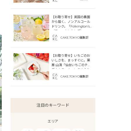
【お取り寄せ】英国の農園
から届く、ノンアルコール
ドリンク。「Folkington’s
（フォーキントンズ）」
CAKE.TOKYO編集部
【お取り寄せ】いちごのお
いしさを、まっすぐに。菓
房 山清「仙台いちごのチー
ズカタラーナ」にこめられ
た宮城への想い
CAKE.TOKYO編集部
注目のキーワード
エリア