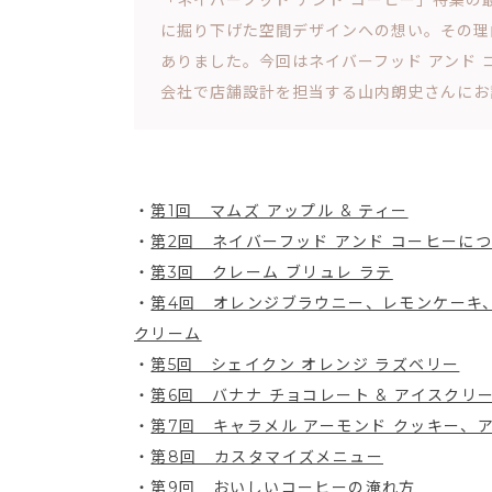
「ネイバーフッド アンド コーヒー」特集
に掘り下げた空間デザインへの想い。その理
ありました。今回はネイバーフッド アンド 
会社で店舗設計を担当する山内朗史さんにお
・
第1回 マムズ アップル & ティー
・
第2回 ネイバーフッド アンド コーヒーに
・
第3回 クレーム ブリュレ ラテ
・
第4回 オレンジブラウニー、レモンケーキ、
クリーム
・
第5回 シェイクン オレンジ ラズベリー
・
第6回 バナナ チョコレート & アイスクリ
・
第7回 キャラメル アーモンド クッキー、
・
第8回 カスタマイズメニュー
・
第9回 おいしいコーヒーの淹れ方