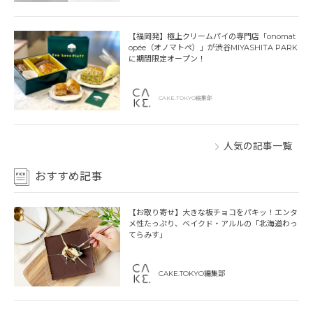
【福岡発】極上クリームパイの専門店「onomat
opée（オノマトペ）」が渋谷MIYASHITA PARK
に期間限定オープン！
CAKE.TOKYO編集部
人気の記事一覧
おすすめ記事
【お取り寄せ】大きな板チョコをパキッ！エンタ
メ性たっぷり、ベイクド・アルルの「北海道わっ
てらみす」
CAKE.TOKYO編集部