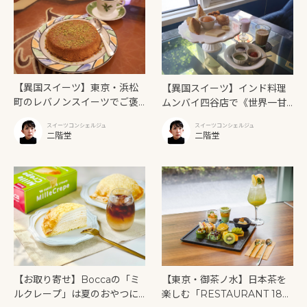
【異国スイーツ】東京・浜松
【異国スイーツ】インド料理
町のレバノンスイーツでご褒
ムンバイ四谷店で《世界一甘
美タイム「ビブロス レバニー
いインドアフタヌーンティ
スイーツコンシェルジュ
スイーツコンシェルジュ
ズ レストラン」
ー》を味わう
二階堂
二階堂
【お取り寄せ】Boccaの「ミ
【東京・御茶ノ水】日本茶を
ルクレープ」は夏のおやつに
楽しむ「RESTAURANT 189