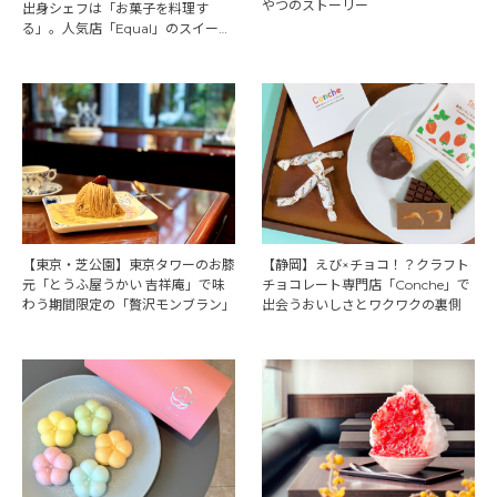
やつのストーリー
出身シェフは「お菓子を料理す
る」。人気店「Equal」のスイーツ
の秘密とは
【東京・芝公園】東京タワーのお膝
【静岡】えび×チョコ！？️クラフト
元「とうふ屋うかい 吉祥庵」で味
チョコレート専門店「Conche」で
わう期間限定の「贅沢モンブラン」
出会うおいしさとワクワクの裏側