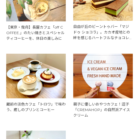
自由が丘のビーントゥバー「マジ
【東京・曳舟】長屋カフェ「off C
ドゥ ショコラ」。カカオ産地との
OFFEE.」のたい焼きとスペシャル
絆を感じるハートフルなチョコレー
ティコーヒーを、休日の楽しみに
ト
蔵前の淡色カフェ「トロワ」で味わ
親子に優しいおやつカフェ！逗子
う、癒しのプリンとコーヒー
「CREMAHOP」の自然派アイス
クリーム