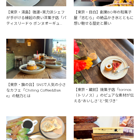
【東京・湯島】強運×実力派シェフ
【東京・目白】創業80年の和菓子
が手がける縁起の良い洋菓子店「パ
屋「志むら」の絶品かき氷とともに
ティスリードゥ ボンヌオーギュ
想い馳せる歴史と願い
ル」の世界
【東京・旗の台】SNSで人気の小さ
【東京・蔵前】焼菓子店「torinos
なカフェ「Chilling Coffee&Bak
（トリノス）」のピュアな素材が伝
e」の魅力とは
える“おいしさ”と“気づき”