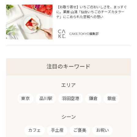
【お取り寄せ】いちごのおいしさを、まっすぐ
に。菓房 山清「仙台いちごのチーズカタラー
ナ」にこめられた宮城への想い
CAKE.TOKYO編集部
注目のキーワード
エリア
東京
品川駅
羽田空港
鎌倉
銀座
シーン
カフェ
手土産
ご褒美
お祝い