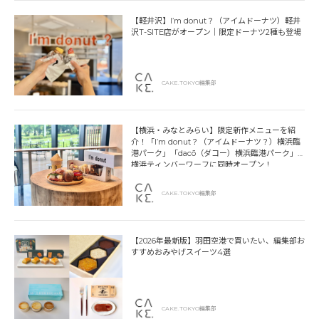
【軽井沢】I’m donut？（アイムドーナツ）軽井
沢T-SITE店がオープン｜限定ドーナツ2種も登場
CAKE.TOKYO編集部
【横浜・みなとみらい】限定新作メニューを紹
介！「I’m donut？（アイムドーナツ？）横浜臨
港パーク」「dacō（ダコー）横浜臨港パーク」
横浜ティンバーワーフに同時オープン！
CAKE.TOKYO編集部
【2026年最新版】羽田空港で買いたい、編集部お
すすめおみやげスイーツ4選
CAKE.TOKYO編集部