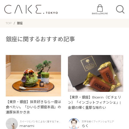
TOP
銀座
銀座に関するおすすめ記事
【東京・銀座】Bicerin（ビチェリ
【東京・銀座】抹茶好きなら一度は
ン）「インゴットフィナンシェ」|
食べたい。「ひいらぎ銀座本店」の
金銀の輝く重厚な味わい
濃厚抹茶かき氷
スイーツとパンをこよなく愛するフォト
文字を紡ぐフィナンシェマニア
グラファー
manami
らく