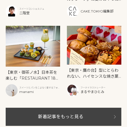
いインドアフタヌーンティ
もぴったり！
ー》を味わう
スイーツコンシェルジュ
CAKE.TOKYO編集部
二階堂
【東京・鷹の台】型にとらわ
【東京・御茶ノ水】日本茶を
れない、ハイセンスな焼き菓
楽しむ「RESTAURANT 189
子「SUN3C（サンサンク）」
9 OCHANOMIZU」の抹茶ア
スイーツとパンをこよなく愛するフォト
フードイラストレーター
フタヌーンティーと新作クリ
グラファー
manami
まるやまひとみ
ームソーダ
新着記事をもっと見る