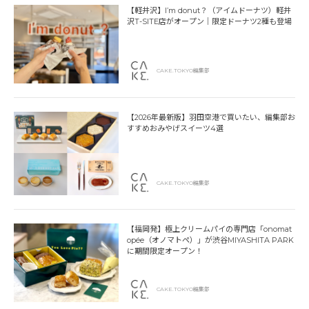
【軽井沢】I’m donut？（アイムドーナツ）軽井
沢T-SITE店がオープン｜限定ドーナツ2種も登場
CAKE.TOKYO編集部
【2026年最新版】羽田空港で買いたい、編集部お
すすめおみやげスイーツ4選
CAKE.TOKYO編集部
【福岡発】極上クリームパイの専門店「onomat
opée（オノマトペ）」が渋谷MIYASHITA PARK
に期間限定オープン！
CAKE.TOKYO編集部