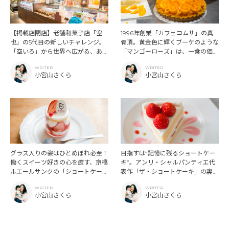
【掲載店閉店】老舗和菓子店「空
1996年創業「カフェコムサ」の真
也」の5代目の新しいチャレンジ。
骨頂。黄金色に輝くブーケのような
「空いろ」から世界へ広がる、あん
「マンゴーローズ」は、一食の価値
この新たな可能性。
あり！
WRITER
WRITER
小宮山さくら
小宮山さくら
グラス入りの姿はひとめぼれ必至！
目指すは“記憶に残るショートケー
働くスイーツ好きの心を癒す、京橋
キ”。アンリ・シャルパンティエ代
ルエールサンクの「ショートケー
表作「ザ・ショートケーキ」の裏
キ」。
話。
WRITER
WRITER
小宮山さくら
小宮山さくら