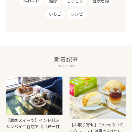
ふわふわ
濃厚
もちもち
健康志向
いちご
レシピ
新着記事
New Articles
【異国スイーツ】インド料理
【お取り寄せ】Boccaの「ミ
ムンバイ四谷店で《世界一甘
ルクレープ」は夏のおやつに