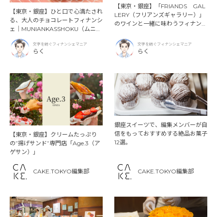
【東京・銀座】「FRIANDS GAL
【東京・銀座】ひと口で心満たされ
LERY（フリアンズギャラリー）」
る、大人のチョコレートフィナンシ
のワインと一緒に味わうフィナンシ
ェ｜MUNIANKASSHOKU（ムニア
ェ！
ンカッショク）
文字を紡ぐフィナンシェマニア
文字を紡ぐフィナンシェマニア
らく
らく
銀座スイーツで、編集メンバーが自
信をもっておすすめする絶品お菓子
【東京・銀座】クリームたっぷり
12選。
の”揚げサンド”専門店「Age.3（ア
ゲサン）」
CAKE.TOKYO編集部
CAKE.TOKYO編集部