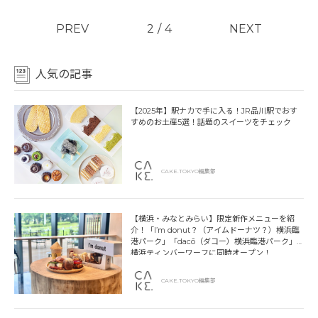
PREV
2
/
4
NEXT
人気の記事
【2025年】駅ナカで手に入る！JR品川駅でおす
すめのお土産5選！話題のスイーツをチェック
CAKE.TOKYO編集部
【横浜・みなとみらい】限定新作メニューを紹
介！「I’m donut？（アイムドーナツ？）横浜臨
港パーク」「dacō（ダコー）横浜臨港パーク」
横浜ティンバーワーフに同時オープン！
CAKE.TOKYO編集部