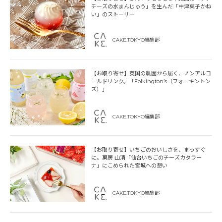
チーズの水まんじゅう」を生んだ「中津菓子かね
い」のストーリー
CAKE.TOKYO編集部
【お取り寄せ】英国の農園から届く、ノンアルコ
ールドリンク。「Folkington’s（フォーキントン
ズ）」
CAKE.TOKYO編集部
【お取り寄せ】いちごのおいしさを、まっすぐ
に。菓房 山清「仙台いちごのチーズカタラー
ナ」にこめられた宮城への想い
CAKE.TOKYO編集部