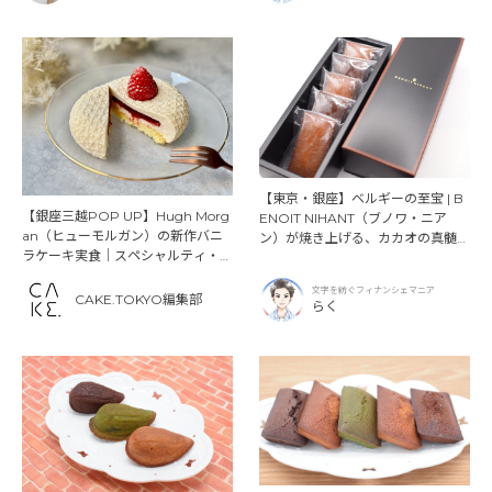
【東京・銀座】ベルギーの至宝 | B
【銀座三越POP UP】Hugh Morg
ENOIT NIHANT（ブノワ・ニア
an（ヒューモルガン）の新作バニ
ン）が焼き上げる、カカオの真髄が
ラケーキ実食｜スペシャルティ・バ
詰まったフィナンシェ
ニラの世界
文字を紡ぐフィナンシェマニア
CAKE.TOKYO編集部
らく