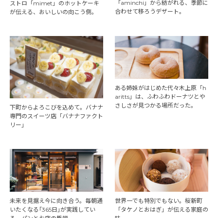
「aminchi」から紡がれる、季節に
ストロ「mimet」のホットケーキ
合わせて移ろうデザート。
が伝える、おいしいの向こう側。
ある姉妹がはじめた代々木上原「h
aritts」は、ふわふわドーナツとや
さしさが見つかる場所だった。
下町からよろこびを込めて。バナナ
専門のスイーツ店「バナナファクト
リー」
未来を見据え今に向き合う。毎朝通
世界一でも特別でもない。桜新町
いたくなる｢365日｣が実践してい
「タケノとおはぎ」が伝える家庭の