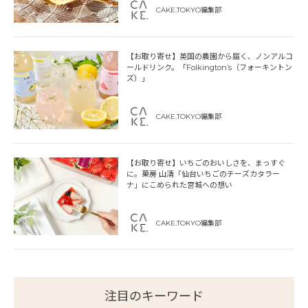
CAKE.TOKYO編集部
【お取り寄せ】英国の農園から届く、ノンアルコ
ールドリンク。「Folkington’s（フォーキントン
ズ）」
CAKE.TOKYO編集部
【お取り寄せ】いちごのおいしさを、まっすぐ
に。菓房 山清「仙台いちごのチーズカタラー
ナ」にこめられた宮城への想い
CAKE.TOKYO編集部
注目のキーワード