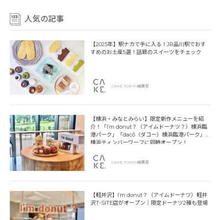
人気の記事
【2025年】駅ナカで手に入る！JR品川駅でおす
すめのお土産5選！話題のスイーツをチェック
CAKE.TOKYO編集部
【横浜・みなとみらい】限定新作メニューを紹
介！「I’m donut？（アイムドーナツ？）横浜臨
港パーク」「dacō（ダコー）横浜臨港パーク」
横浜ティンバーワーフに同時オープン！
CAKE.TOKYO編集部
【軽井沢】I’m donut？（アイムドーナツ）軽井
沢T-SITE店がオープン｜限定ドーナツ2種も登場