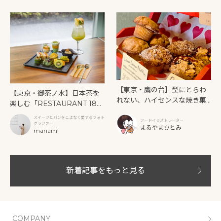
【東京・鷹の台】型にとらわ
【東京・御茶ノ水】日本茶を
れない、ハイセンスな焼き菓
楽しむ「RESTAURANT 189
子「SUN3C（サンサンク）」
9 OCHANOMIZU」の抹茶ア
スイーツとパンをこよなく愛するフォト
フードイラストレーター
フタヌーンティーと新作クリ
グラファー
まるやまひとみ
manami
ームソーダ
新着記事をもっと見る
COMPANY