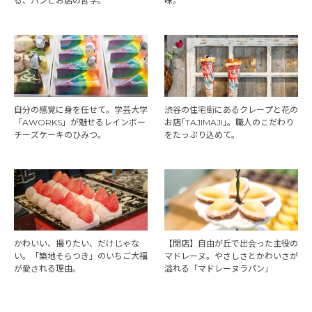
る、パンとお店の哲学。
味。
自分の感覚に身を任せて。学芸大学
渋谷の住宅街にあるクレープと花の
「AWORKS」が魅せるレインボー
お店｢TAJIMAJI｣。職人のこだわり
チーズケーキのひみつ。
をたっぷり込めて。
かわいい、撮りたい、だけじゃな
【閉店】自由が丘で出会った主役の
い。「築地そらつき」のいちご大福
マドレーヌ。やさしさとかわいさが
が愛される理由。
溢れる「マドレーヌラパン」