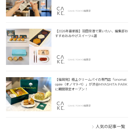
CAKE.TOKYO編集部
【2026年最新版】羽田空港で買いたい、編集部お
すすめおみやげスイーツ4選
CAKE.TOKYO編集部
【福岡発】極上クリームパイの専門店「onomat
opée（オノマトペ）」が渋谷MIYASHITA PARK
に期間限定オープン！
CAKE.TOKYO編集部
人気の記事一覧