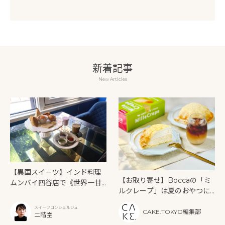
新着記事
New Articles
【異国スイーツ】インド料理
【お取り寄せ】Boccaの「ミ
ムンバイ四谷店で《世界一甘
ルクレープ」は夏のおやつに
いインドアフタヌーンティ
もぴったり！
ー》を味わう
スイーツコンシェルジュ
CAKE.TOKYO編集部
二階堂